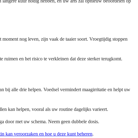
en langere kuur nodig hebben, en uw arts zal opnieuw beoordelen op
at moment nog leven, zijn vaak de taaier soort. Vroegtijdig stoppen
e ruimen en het risico te verkleinen dat deze sterker terugkomt.
bij alle drie helpen. Voedsel vermindert maagirritatie en helpt uw
en kan helpen, vooral als uw routine dagelijks varieert.
 en ga door met uw schema. Neem geen dubbele dosis.
n kan veroorzaken en hoe u deze kunt beheren
.