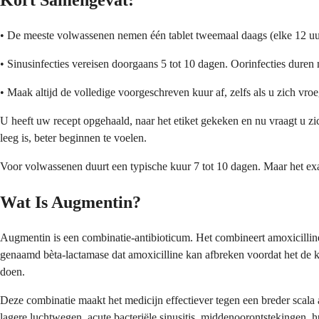
Kort Samengevat:
• De meeste volwassenen nemen één tablet tweemaal daags (elke 12 uur)
• Sinusinfecties vereisen doorgaans 5 tot 10 dagen. Oorinfecties duren
• Maak altijd de volledige voorgeschreven kuur af, zelfs als u zich vroeg
U heeft uw recept opgehaald, naar het etiket gekeken en nu vraagt u z
leeg is, beter beginnen te voelen.
Voor volwassenen duurt een typische kuur 7 tot 10 dagen. Maar het exacte
Wat Is Augmentin?
Augmentin is een combinatie-antibioticum. Het combineert amoxicillin
genaamd bèta-lactamase dat amoxicilline kan afbreken voordat het de k
doen.
Deze combinatie maakt het medicijn effectiever tegen een breder scala 
lagere luchtwegen, acute bacteriële sinusitis, middenoorontstekingen, h