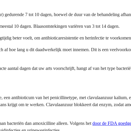
 gedurende 7 tot 10 dagen, hoewel de duur van de behandeling afhankel
 meestal 10 dagen. Blaasontstekingen variëren van 3 tot 14 dagen.
tijdig beter voelt, om antibioticaresistentie en herinfectie te voorkomen
ich af hoe lang u dit daadwerkelijk moet innemen. Dit is een veelvoor
 aantal dagen dat uw arts voorschrijft, hangt af van het type bacteriële 
e, een antibioticum van het penicillinetype, met clavulaanzuur kaliu
ans krijgt om te werken. Clavulaanzuur blokkeert dat enzym, zodat amo
aan bacteriën dan amoxicilline alleen. Volgens het
door de FDA goedgek
uidinfecties en urineweginfecties.