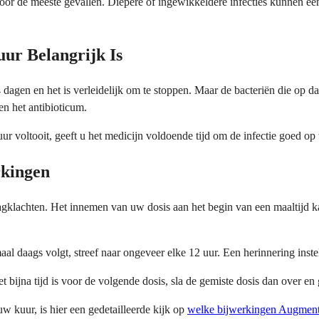
 voor de meeste gevallen. Diepere of ingewikkeldere infecties kunnen e
ur Belangrijk Is
4 dagen en het is verleidelijk om te stoppen. Maar de bacteriën die op d
en het antibioticum.
r voltooit, geeft u het medicijn voldoende tijd om de infectie goed op t
rkingen
klachten. Het innemen van uw dosis aan het begin van een maaltijd kan 
 daags volgt, streef naar ongeveer elke 12 uur. Een herinnering instell
et bijna tijd is voor de volgende dosis, sla de gemiste dosis dan over
uw kuur, is hier een gedetailleerde kijk op
welke bijwerkingen Augmenti