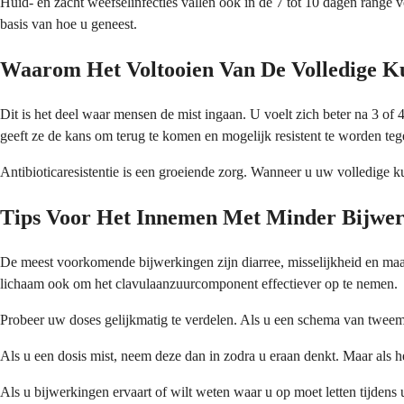
Huid- en zacht weefselinfecties vallen ook in de 7 tot 10 dagen range
basis van hoe u geneest.
Waarom Het Voltooien Van De Volledige Ku
Dit is het deel waar mensen de mist ingaan. U voelt zich beter na 3 of 
geeft ze de kans om terug te komen en mogelijk resistent te worden teg
Antibioticaresistentie is een groeiende zorg. Wanneer u uw volledige kuu
Tips Voor Het Innemen Met Minder Bijwe
De meest voorkomende bijwerkingen zijn diarree, misselijkheid en maag
lichaam ook om het clavulaanzuurcomponent effectiever op te nemen.
Probeer uw doses gelijkmatig te verdelen. Als u een schema van tweemaal
Als u een dosis mist, neem deze dan in zodra u eraan denkt. Maar als h
Als u bijwerkingen ervaart of wilt weten waar u op moet letten tijdens 