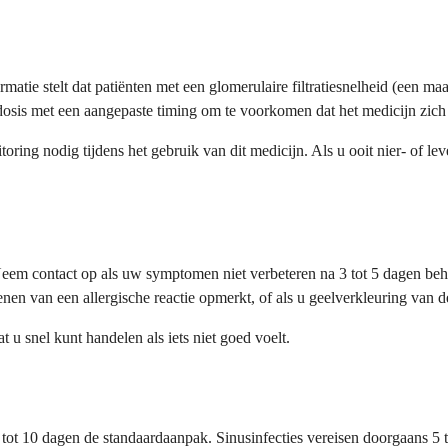
matie stelt dat patiënten met een glomerulaire filtratiesnelheid (een ma
sis met een aangepaste timing om te voorkomen dat het medicijn zich 
g nodig tijdens het gebruik van dit medicijn. Als u ooit nier- of lev
em contact op als uw symptomen niet verbeteren na 3 tot 5 dagen behande
tekenen van een allergische reactie opmerkt, of als u geelverkleuring van
 u snel kunt handelen als iets niet goed voelt.
ot 10 dagen de standaardaanpak. Sinusinfecties vereisen doorgaans 5 to