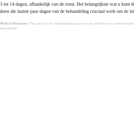
3 tot 14 dagen, afhankelijk van de ernst. Het belangrijkste wat u kunt d
doen die laatste paar dagen van de behandeling cruciaal werk om de infe
Medical Disclaimer:
This article is for informational purposes only and does not constitute med
immediately.