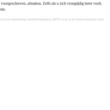
t voorgeschreven, afmaken. Zelfs als u zich vroegtijdig beter voelt,
tie.
. If you are experiencing a medical emergency, call 911 or go to the nearest emergency room