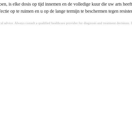
oen, is elke dosis op tijd innemen en de volledige kuur die uw arts heef
ctie op te ruimen en u op de lange termijn te beschermen tegen resisten
ical advice. Always consult a qualified healthcare provider for diagnosis and treatment decisions