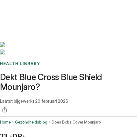
Benchmarks
Stories
FAQ
Sign up / Log in
HEALTH LIBRARY
Dekt Blue Cross Blue Shield
Mounjaro?
Laatst bijgewerkt
20 februari 2026
Home
Gezondheidsblog
Does Bcbs Cover Mounjaro
TL;DR: