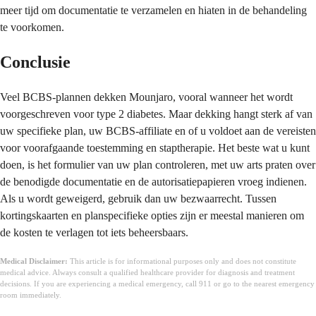
meer tijd om documentatie te verzamelen en hiaten in de behandeling
te voorkomen.
Conclusie
Veel BCBS-plannen dekken Mounjaro, vooral wanneer het wordt
voorgeschreven voor type 2 diabetes. Maar dekking hangt sterk af van
uw specifieke plan, uw BCBS-affiliate en of u voldoet aan de vereisten
voor voorafgaande toestemming en staptherapie. Het beste wat u kunt
doen, is het formulier van uw plan controleren, met uw arts praten over
de benodigde documentatie en de autorisatiepapieren vroeg indienen.
Als u wordt geweigerd, gebruik dan uw bezwaarrecht. Tussen
kortingskaarten en planspecifieke opties zijn er meestal manieren om
de kosten te verlagen tot iets beheersbaars.
Medical Disclaimer:
This article is for informational purposes only and does not constitute
medical advice. Always consult a qualified healthcare provider for diagnosis and treatment
decisions. If you are experiencing a medical emergency, call 911 or go to the nearest emergency
room immediately.