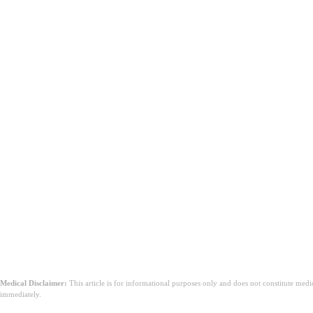
Moet U Stoppen met Norethisteron Vanwe
FDA-label voor norethisteron vermeldt gewichtsveranderinge
De Conclusie
Medical Disclaimer:
This article is for informational purposes only and does not constitute med
immediately.