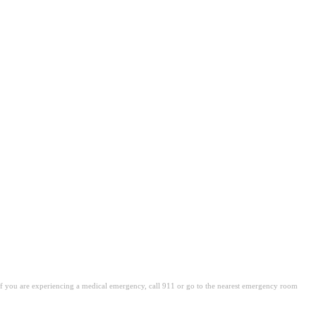
 wat uw huiduitslag mogelijk vertelt een nuttig naslagwerk zijn
. If you are experiencing a medical emergency, call 911 or go to the nearest emergency room