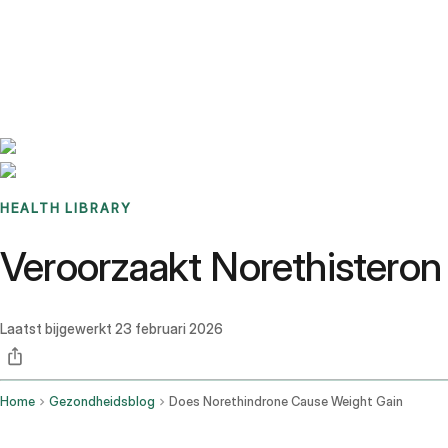
Benchmarks
Stories
FAQ
Sign up / Log in
HEALTH LIBRARY
Veroorzaakt Norethistero
Laatst bijgewerkt
23 februari 2026
Home
Gezondheidsblog
Does Norethindrone Cause Weight Gain