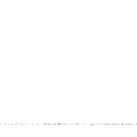
kan dit artikel over
ge Gewichtstoename?
n als een bekende bijwerking
ical advice. Always consult a qualified healthcare provider for diagnosis and treatment decisions