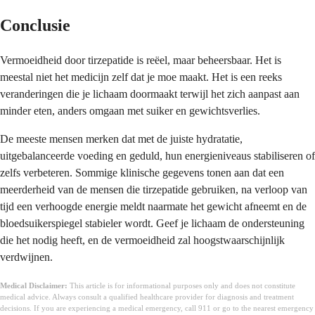
Conclusie
Vermoeidheid door tirzepatide is reëel, maar beheersbaar. Het is
meestal niet het medicijn zelf dat je moe maakt. Het is een reeks
veranderingen die je lichaam doormaakt terwijl het zich aanpast aan
minder eten, anders omgaan met suiker en gewichtsverlies.
De meeste mensen merken dat met de juiste hydratatie,
uitgebalanceerde voeding en geduld, hun energieniveaus stabiliseren of
zelfs verbeteren. Sommige klinische gegevens tonen aan dat een
meerderheid van de mensen die tirzepatide gebruiken, na verloop van
tijd een verhoogde energie meldt naarmate het gewicht afneemt en de
bloedsuikerspiegel stabieler wordt. Geef je lichaam de ondersteuning
die het nodig heeft, en de vermoeidheid zal hoogstwaarschijnlijk
verdwijnen.
Medical Disclaimer:
This article is for informational purposes only and does not constitute
medical advice. Always consult a qualified healthcare provider for diagnosis and treatment
decisions. If you are experiencing a medical emergency, call 911 or go to the nearest emergency