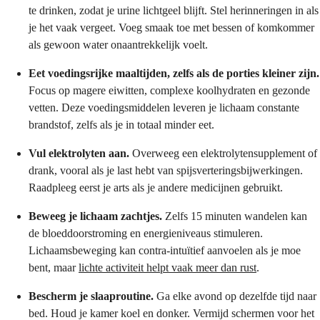
te drinken, zodat je urine lichtgeel blijft. Stel herinneringen in als
je het vaak vergeet. Voeg smaak toe met bessen of komkommer
als gewoon water onaantrekkelijk voelt.
Eet voedingsrijke maaltijden, zelfs als de porties kleiner zijn.
Focus op magere eiwitten, complexe koolhydraten en gezonde
vetten. Deze voedingsmiddelen leveren je lichaam constante
brandstof, zelfs als je in totaal minder eet.
Vul elektrolyten aan.
Overweeg een elektrolytensupplement of
drank, vooral als je last hebt van spijsverteringsbijwerkingen.
Raadpleeg eerst je arts als je andere medicijnen gebruikt.
Beweeg je lichaam zachtjes.
Zelfs 15 minuten wandelen kan
de bloeddoorstroming en energieniveaus stimuleren.
Lichaamsbeweging kan contra-intuïtief aanvoelen als je moe
bent, maar
lichte activiteit helpt vaak meer dan rust
.
Bescherm je slaaproutine.
Ga elke avond op dezelfde tijd naar
bed. Houd je kamer koel en donker. Vermijd schermen voor het