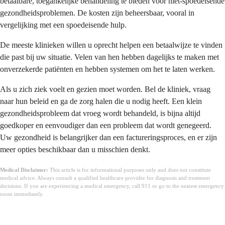
betaalbare, toegankelijke behandeling te bieden voor niet-spoedeisende
gezondheidsproblemen. De kosten zijn beheersbaar, vooral in
vergelijking met een spoedeisende hulp.
De meeste klinieken willen u oprecht helpen een betaalwijze te vinden
die past bij uw situatie. Velen van hen hebben dagelijks te maken met
onverzekerde patiënten en hebben systemen om het te laten werken.
Als u zich ziek voelt en gezien moet worden. Bel de kliniek, vraag
naar hun beleid en ga de zorg halen die u nodig heeft. Een klein
gezondheidsprobleem dat vroeg wordt behandeld, is bijna altijd
goedkoper en eenvoudiger dan een probleem dat wordt genegeerd.
Uw gezondheid is belangrijker dan een factureringsproces, en er zijn
meer opties beschikbaar dan u misschien denkt.
Medical Disclaimer:
This article is for informational purposes only and does not constitute
medical advice. Always consult a qualified healthcare provider for diagnosis and treatment
decisions. If you are experiencing a medical emergency, call 911 or go to the nearest emergency
room immediately.