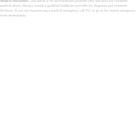
Medical Disclaimer:
This article is for informational purposes only and does not constitute
medical advice. Always consult a qualified healthcare provider for diagnosis and treatment
decisions. If you are experiencing a medical emergency, call 911 or go to the nearest emergency
room immediately.