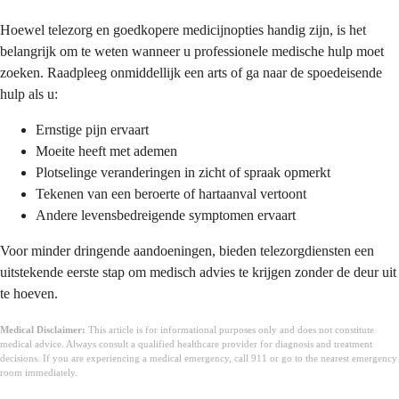
Hoewel telezorg en goedkopere medicijnopties handig zijn, is het
belangrijk om te weten wanneer u professionele medische hulp moet
zoeken. Raadpleeg onmiddellijk een arts of ga naar de spoedeisende
hulp als u:
Ernstige pijn ervaart
Moeite heeft met ademen
Plotselinge veranderingen in zicht of spraak opmerkt
Tekenen van een beroerte of hartaanval vertoont
Andere levensbedreigende symptomen ervaart
Voor minder dringende aandoeningen, bieden telezorgdiensten een
uitstekende eerste stap om medisch advies te krijgen zonder de deur uit
te hoeven.
Medical Disclaimer:
This article is for informational purposes only and does not constitute
medical advice. Always consult a qualified healthcare provider for diagnosis and treatment
decisions. If you are experiencing a medical emergency, call 911 or go to the nearest emergency
room immediately.