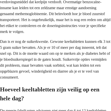
verdovingsmiddel dat keelpijn verdooft. Overmatige benzocaïne-
inname kan leiden tot een zeldzame maar ernstige aandoening
genaamd methemoglobinemie. Dit beïnvloedt hoe je bloed zuurstof
transporteert. Het is ongebruikelijk, maar het is nog een reden om altijd
het etiket te controleren en de doseringsinstructies voor je specifieke
merk te volgen.
Dan is er nog de suikerkwestie. Gewone keeltabletten kunnen elk 3 tot
5 gram suiker bevatten. Als je er 10 of meer per dag inneemt, telt dat
snel op. Dit is de moeite waard om op te merken als je diabetes hebt of
je bloedsuikerspiegel in de gaten houdt. Suikervrije opties vermijden
dit probleem, maar bevatten vaak sorbitol, wat kan leiden tot een
opgeblazen gevoel, winderigheid en diarree als je er te veel van
consumeert.
Hoeveel keeltabletten zijn veilig op een
hele dag?
De meeste fabrikanten adviseren niet meer dan 6 tot 12 keeltabletten