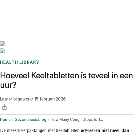
Benchmarks
Stories
FAQ
Sign up / Log in
HEALTH LIBRARY
Hoeveel Keeltabletten is teveel in een
uur?
Laatst bijgewerkt
15 februari 2026
Home
Gezondheidsblog
How Many Cough Drops Is Too Many In An Hour
De meeste verpakkingen met keeltabletten
adviseren
niet meer dan