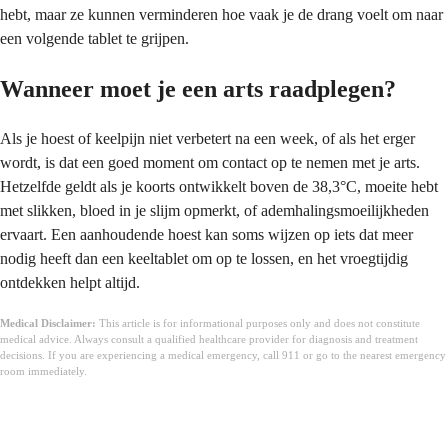
hebt, maar ze kunnen verminderen hoe vaak je de drang voelt om naar
een volgende tablet te grijpen.
Wanneer moet je een arts raadplegen?
Als je hoest of keelpijn niet verbetert na een week, of als het erger
wordt, is dat een goed moment om contact op te nemen met je arts.
Hetzelfde geldt als je koorts ontwikkelt boven de 38,3°C, moeite hebt
met slikken, bloed in je slijm opmerkt, of ademhalingsmoeilijkheden
ervaart. Een aanhoudende hoest kan soms wijzen op iets dat meer
nodig heeft dan een keeltablet om op te lossen, en het vroegtijdig
ontdekken helpt altijd.
Medical Disclaimer:
This article is for informational purposes only and does not constitute
medical advice. Always consult a qualified healthcare provider for diagnosis and treatment
decisions. If you are experiencing a medical emergency, call 911 or go to the nearest emergency
room immediately.