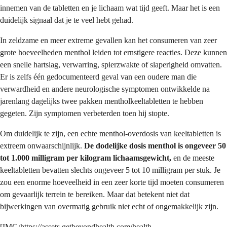
innemen van de tabletten en je lichaam wat tijd geeft. Maar het is een
duidelijk signaal dat je te veel hebt gehad.
In zeldzame en meer extreme gevallen kan het consumeren van zeer
grote hoeveelheden menthol leiden tot ernstigere reacties. Deze kunnen
een snelle hartslag, verwarring, spierzwakte of slaperigheid omvatten.
Er is zelfs één gedocumenteerd geval van een oudere man die
verwardheid en andere neurologische symptomen ontwikkelde na
jarenlang dagelijks twee pakken mentholkeeltabletten te hebben
gegeten. Zijn symptomen verbeterden toen hij stopte.
Om duidelijk te zijn, een echte menthol-overdosis van keeltabletten is
extreem onwaarschijnlijk.
De dodelijke dosis menthol is
ongeveer 50
tot 1.000 milligram per kilogram lichaamsgewicht
,
en de meeste
keeltabletten bevatten slechts ongeveer 5 tot 10 milligram per stuk. Je
zou een enorme hoeveelheid in een zeer korte tijd moeten consumeren
om gevaarlijk terrein te bereiken. Maar dat betekent niet dat
bijwerkingen van overmatig gebruik niet echt of ongemakkelijk zijn.
[IMG:
https://assets.getbeyondhealth.com/health-