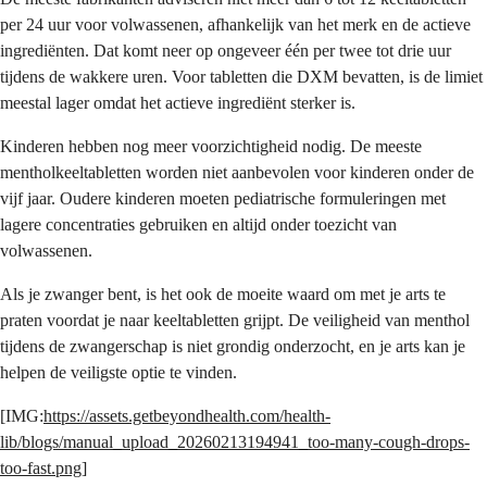
per 24 uur voor volwassenen, afhankelijk van het merk en de actieve
ingrediënten. Dat komt neer op ongeveer één per twee tot drie uur
tijdens de wakkere uren. Voor tabletten die DXM bevatten, is de limiet
meestal lager omdat het actieve ingrediënt sterker is.
Kinderen hebben nog meer voorzichtigheid nodig. De meeste
mentholkeeltabletten worden niet aanbevolen voor kinderen onder de
vijf jaar. Oudere kinderen moeten pediatrische formuleringen met
lagere concentraties gebruiken en altijd onder toezicht van
volwassenen.
Als je zwanger bent, is het ook de moeite waard om met je arts te
praten voordat je naar keeltabletten grijpt. De veiligheid van menthol
tijdens de zwangerschap is niet grondig onderzocht, en je arts kan je
helpen de veiligste optie te vinden.
[IMG:
https://assets.getbeyondhealth.com/health-
lib/blogs/manual_upload_20260213194941_too-many-cough-drops-
too-fast.png
]