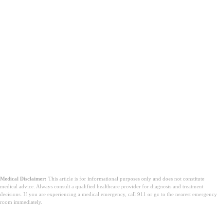
Conclusie
Disclaimer: Deze inhoud is uitsluitend bedoeld voor informatieve
doeleinden en vervangt geen professioneel medisch advies. Raadpleeg
altijd je zorgverlener voor advies specifiek voor jouw situatie en
behandelplan.
Medical Disclaimer:
This article is for informational purposes only and does not constitute
medical advice. Always consult a qualified healthcare provider for diagnosis and treatment
decisions. If you are experiencing a medical emergency, call 911 or go to the nearest emergency
room immediately.