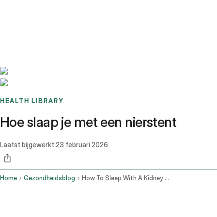
Benchmarks
Stories
FAQ
Sign up / Log in
HEALTH LIBRARY
Hoe slaap je met een nierstent
Laatst bijgewerkt
23 februari 2026
Home
Gezondheidsblog
How To Sleep With A Kidney Stent