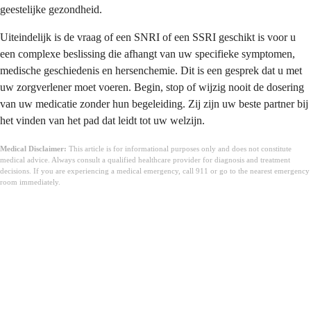
geestelijke gezondheid.
Uiteindelijk is de vraag of een SNRI of een SSRI geschikt is voor u
een complexe beslissing die afhangt van uw specifieke symptomen,
medische geschiedenis en hersenchemie. Dit is een gesprek dat u met
uw zorgverlener moet voeren. Begin, stop of wijzig nooit de dosering
van uw medicatie zonder hun begeleiding. Zij zijn uw beste partner bij
het vinden van het pad dat leidt tot uw welzijn.
Medical Disclaimer:
This article is for informational purposes only and does not constitute
medical advice. Always consult a qualified healthcare provider for diagnosis and treatment
decisions. If you are experiencing a medical emergency, call 911 or go to the nearest emergency
room immediately.