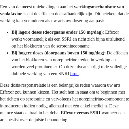
Een van de meest unieke dingen aan het
werkingsmechanisme van
venlafaxine
is dat de effecten dosisafhankelijk zijn. Dit betekent dat de
werking kan veranderen als uw arts uw dosering aanpast:
Bij lagere doses (doorgaans onder 150 mg/dag):
Effexor
werkt voornamelijk als een SSRI en richt zich bijna uitsluitend
op het blokkeren van de serotonineopname.
Bij hogere doses (doorgaans boven 150 mg/dag):
De effecten
van het blokkeren van norepinefrine treden in werking en
worden veel prominenter. Op deze niveaus krijgt u de volledige
dubbele werking van een SNRI
bron
.
Deze dosis-responsrelatie is een belangrijke reden waarom uw arts
Effexor zou kunnen kiezen. Het stelt hen in staat om te beginnen met
het richten op serotonine en vervolgens het norepinefrine-component te
introduceren indien nodig, allemaal met één enkel medicijn. Deze
nuance staat centraal in het debat
Effexor versus SSRI
wanneer een
arts beslist over de juiste behandeling.