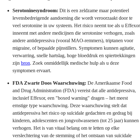
Serotoninesyndroom:
Dit is een zeldzame maar potentieel
levensbedreigende aandoening die wordt veroorzaakt door te
veel serotonine in uw systeem. Het risico neemt toe als u Effexor
inneemt met andere medicijnen die serotonine verhogen, zoals
andere antidepressiva (vooral MAO-remmers), triptanen voor
migraine, of bepaalde pijnstillers. Symptomen kunnen agitatie,
verwarring, snelle hartslag, hoge bloeddruk en spiertrekkingen
zijn
bron
. Zoek onmiddellijk medische hulp als u deze
symptomen ervaart.
FDA Zwarte Doos Waarschuwing:
De Amerikaanse Food
and Drug Administration (FDA) vereist dat alle antidepressiva,
inclusief Effexor, een "boxed warning" dragen – het meest
ernstige type waarschuwing. Deze waarschuwing stelt dat
antidepressiva het risico op suïcidale gedachten en gedrag bij
kinderen, adolescenten en jongvolwassenen (tot 25 jaar) kunnen
verhogen. Het is van vitaal belang om te letten op elke
verslechtering van de stemming of het ontstaan van suïcidale