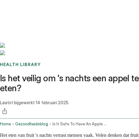
Benchmarks
Stories
FAQ
Sign up / Log in
HEALTH LIBRARY
Is het veilig om 's nachts een appel te
eten?
Laatst bijgewerkt
14 februari 2025
Home
Gezondheidsblog
Is It Safe To Have An Apple At Night
Het eten van fruit 's nachts verrast mensen vaak. Velen denken dat fruit