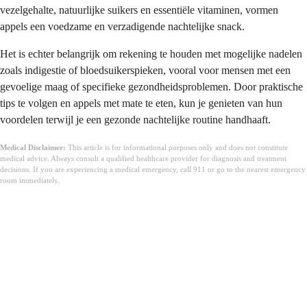
vezelgehalte, natuurlijke suikers en essentiële vitaminen, vormen
appels een voedzame en verzadigende nachtelijke snack.
Het is echter belangrijk om rekening te houden met mogelijke nadelen
zoals indigestie of bloedsuikerspieken, vooral voor mensen met een
gevoelige maag of specifieke gezondheidsproblemen. Door praktische
tips te volgen en appels met mate te eten, kun je genieten van hun
voordelen terwijl je een gezonde nachtelijke routine handhaaft.
Medical Disclaimer:
This article is for informational purposes only and does not constitute
medical advice. Always consult a qualified healthcare provider for diagnosis and treatment
decisions. If you are experiencing a medical emergency, call 911 or go to the nearest emergency
room immediately.