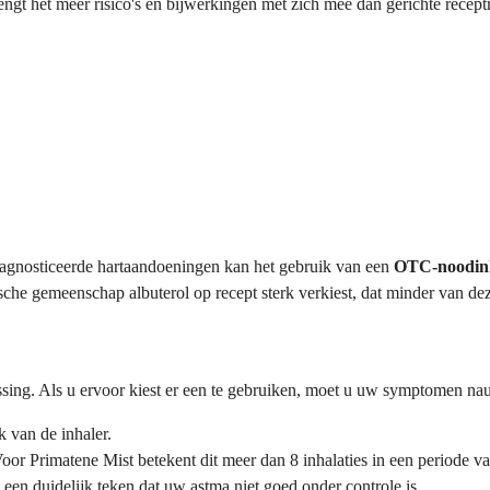
rengt het meer risico's en bijwerkingen met zich mee dan gerichte recep
diagnosticeerde hartaandoeningen kan het gebruik van een
OTC-noodin
sche gemeenschap albuterol op recept sterk verkiest, dat minder van dez
ossing. Als u ervoor kiest er een te gebruiken, moet u uw symptomen na
 van de inhaler.
oor Primatene Mist betekent dit meer dan 8 inhalaties in een periode va
 een duidelijk teken dat uw astma niet goed onder controle is.