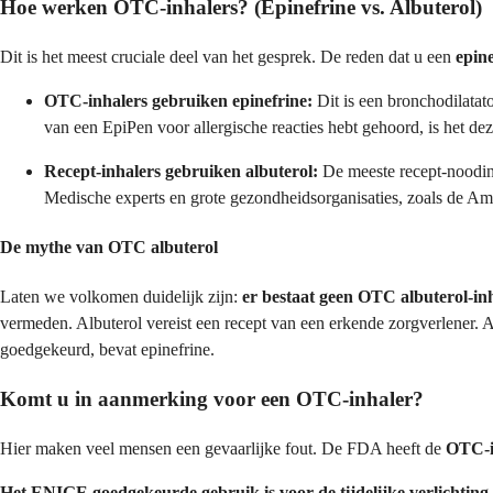
Hoe werken OTC-inhalers? (Epinefrine vs. Albuterol)
Dit is het meest cruciale deel van het gesprek. De reden dat u een
epine
OTC-inhalers gebruiken epinefrine:
Dit is een bronchodilatato
van een EpiPen voor allergische reacties hebt gehoord, is het dez
Recept-inhalers gebruiken albuterol:
De meeste recept-noodinh
Medische experts en grote gezondheidsorganisaties, zoals de Am
De mythe van OTC albuterol
Laten we volkomen duidelijk zijn:
er bestaat geen OTC albuterol-inh
vermeden. Albuterol vereist een recept van een erkende zorgverlener. A
goedgekeurd, bevat epinefrine.
Komt u in aanmerking voor een OTC-inhaler?
Hier maken veel mensen een gevaarlijke fout. De FDA heeft de
OTC-i
Het ENIGE goedgekeurde gebruik is voor de tijdelijke verlichtin