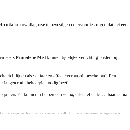
gebruikt
om uw diagnose te bevestigen en ervoor te zorgen dat het een
ten zoals
Primatene Mist
kunnen tijdelijke verlichting bieden bij
sche richtlijnen als veiliger en effectiever wordt beschouwd. Een
er langetermijnbeheerplan nodig heeft.
praten. Zij kunnen u helpen een veilig, effectief en betaalbaar astma-
. If you are experiencing a medical emergency, call 911 or go to the nearest emergency room