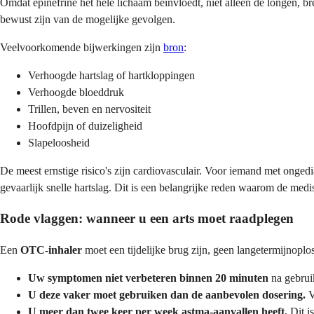
Omdat epinefrine het hele lichaam beïnvloedt, niet alleen de longen, b
bewust zijn van de mogelijke gevolgen.
Veelvoorkomende bijwerkingen zijn
bron
:
Verhoogde hartslag of hartkloppingen
Verhoogde bloeddruk
Trillen, beven en nervositeit
Hoofdpijn of duizeligheid
Slapeloosheid
De meest ernstige risico's zijn cardiovasculair. Voor iemand met onge
gevaarlijk snelle hartslag. Dit is een belangrijke reden waarom de medi
Rode vlaggen: wanneer u een arts moet raadplegen
Een
OTC-inhaler
moet een tijdelijke brug zijn, geen langetermijnopl
Uw symptomen niet verbeteren binnen 20 minuten
na gebruik
U deze vaker moet gebruiken dan de aanbevolen dosering.
V
U meer dan twee keer per week astma-aanvallen heeft.
Dit is