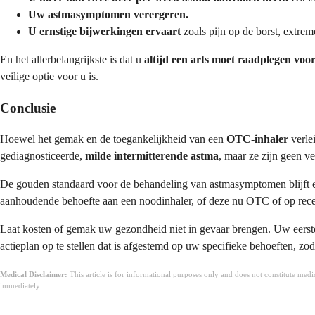
Uw astmasymptomen verergeren.
U ernstige bijwerkingen ervaart
zoals pijn op de borst, extreme
En het allerbelangrijkste is dat u
altijd een arts moet raadplegen voor
veilige optie voor u is.
Conclusie
Hoewel het gemak en de toegankelijkheid van een
OTC-inhaler
verle
gediagnosticeerde,
milde intermitterende astma
, maar ze zijn geen v
De gouden standaard voor de behandeling van astmasymptomen blijft e
aanhoudende behoefte aan een noodinhaler, of deze nu OTC of op recept 
Laat kosten of gemak uw gezondheid niet in gevaar brengen. Uw eerste e
actieplan op te stellen dat is afgestemd op uw specifieke behoeften, z
Medical Disclaimer:
This article is for informational purposes only and does not constitute med
immediately.