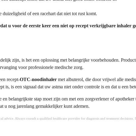
 duizeligheid of een racehart dat niet tot rust komt.
dat u voor de eerste keer een niet op recept verkrijgbare inhaler 
idelijk zijn, is het een oplossing met belangrijke voorbehouden. Produc
ervanging voor professionele medische zorg.
en recept-
OTC-noodinhaler
met albuterol, die door vrijwel alle medi
is, is een signaal dat uw astma niet onder controle is en dat u een bet
n belangrijkste stap moet zijn om met een zorgverlener of apotheker te 
odat u nog jarenlang gemakkelijker kunt ademen.
ical advice. Always consult a qualified healthcare provider for diagnosis and treatment decisions