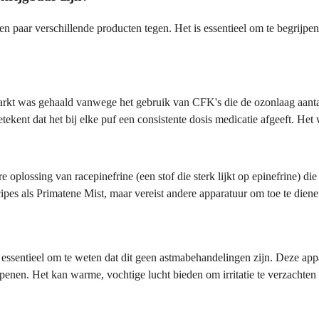
en paar verschillende producten tegen. Het is essentieel om te begrijpen
markt was gehaald vanwege het gebruik van CFK's die de ozonlaag aant
betekent dat het bij elke puf een consistente dosis medicatie afgeeft. He
e oplossing van racepinefrine (een stof die sterk lijkt op epinefrine) di
cipes als Primatene Mist, maar vereist andere apparatuur om toe te diene
s essentieel om te weten dat dit geen astmabehandelingen zijn. Deze app
enen. Het kan warme, vochtige lucht bieden om irritatie te verzachten e