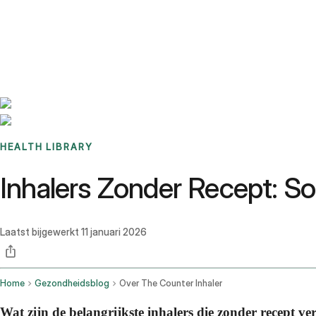
Benchmarks
Stories
FAQ
Sign up / Log in
HEALTH LIBRARY
Inhalers Zonder Recept: Soo
Laatst bijgewerkt
11 januari 2026
Home
Gezondheidsblog
Over The Counter Inhaler
Wat zijn de belangrijkste inhalers die zonder recept ve