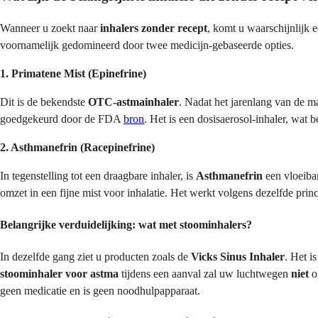
Wanneer u zoekt naar
inhalers zonder recept
, komt u waarschijnlijk e
voornamelijk gedomineerd door twee medicijn-gebaseerde opties.
1. Primatene Mist (Epinefrine)
Dit is de bekendste
OTC-astmainhaler
. Nadat het jarenlang van de 
goedgekeurd door de FDA
bron
. Het is een dosisaerosol-inhaler, wat 
2. Asthmanefrin (Racepinefrine)
In tegenstelling tot een draagbare inhaler, is
Asthmanefrin
een vloeibar
omzet in een fijne mist voor inhalatie. Het werkt volgens dezelfde prin
Belangrijke verduidelijking: wat met stoominhalers?
In dezelfde gang ziet u producten zoals de
Vicks Sinus Inhaler
. Het i
stoominhaler voor astma
tijdens een aanval zal uw luchtwegen
niet
op
geen medicatie en is geen noodhulpapparaat.