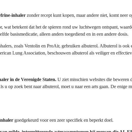
frine-inhaler
zonder recept kunt kopen, maar andere niet, komt neer 
r, wat betekent dat het de spieren rond uw luchtwegen ontspant, waardoo
elfde basismedicatie, alleen anders toegediend en in een andere dosis.
alers, zoals Ventolin en ProAir, gebruiken albuterol. Albuterol is ook 
erican Lung Association, beschouwen albuterol als veiliger en effectie
aler in de Verenigde Staten.
U ziet misschien websites die beweren d
ls u op zoek bent naar albuterol, moet u naar een arts gaan. De enige 
nhaler
goedgekeurd voor een zeer specifiek en beperkt doel.
g van milde, intermitterende astmasymptomen bij mensen die AL E