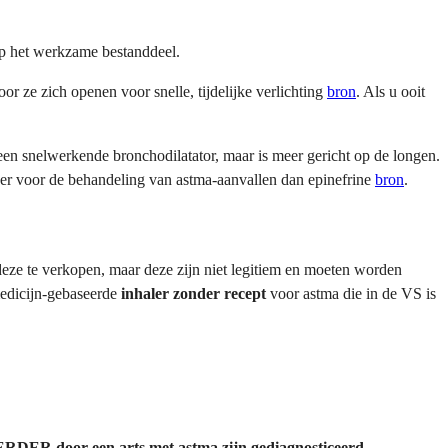
op het werkzame bestanddeel.
r ze zich openen voor snelle, tijdelijke verlichting
bron
. Als u ooit
een snelwerkende bronchodilatator, maar is meer gericht op de longen.
ver voor de behandeling van astma-aanvallen dan epinefrine
bron
.
eze te verkopen, maar deze zijn niet legitiem en moeten worden
medicijn-gebaseerde
inhaler zonder recept
voor astma die in de VS is
ERDER door een arts met astma zijn gediagnosticeerd.