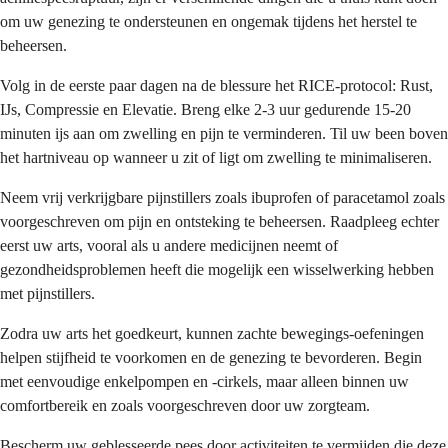
om uw genezing te ondersteunen en ongemak tijdens het herstel te
beheersen.
Volg in de eerste paar dagen na de blessure het RICE-protocol: Rust,
IJs, Compressie en Elevatie. Breng elke 2-3 uur gedurende 15-20
minuten ijs aan om zwelling en pijn te verminderen. Til uw been boven
het hartniveau op wanneer u zit of ligt om zwelling te minimaliseren.
Neem vrij verkrijgbare pijnstillers zoals ibuprofen of paracetamol zoals
voorgeschreven om pijn en ontsteking te beheersen. Raadpleeg echter
eerst uw arts, vooral als u andere medicijnen neemt of
gezondheidsproblemen heeft die mogelijk een wisselwerking hebben
met pijnstillers.
Zodra uw arts het goedkeurt, kunnen zachte bewegings-oefeningen
helpen stijfheid te voorkomen en de genezing te bevorderen. Begin
met eenvoudige enkelpompen en -cirkels, maar alleen binnen uw
comfortbereik en zoals voorgeschreven door uw zorgteam.
Bescherm uw geblesseerde pees door activiteiten te vermijden die deze