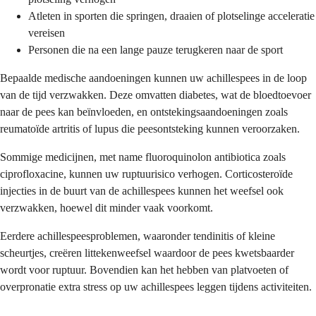
Atleten in sporten die springen, draaien of plotselinge acceleratie
vereisen
Personen die na een lange pauze terugkeren naar de sport
Bepaalde medische aandoeningen kunnen uw achillespees in de loop
van de tijd verzwakken. Deze omvatten diabetes, wat de bloedtoevoer
naar de pees kan beïnvloeden, en ontstekingsaandoeningen zoals
reumatoïde artritis of lupus die peesontsteking kunnen veroorzaken.
Sommige medicijnen, met name fluoroquinolon antibiotica zoals
ciprofloxacine, kunnen uw ruptuurisico verhogen. Corticosteroïde
injecties in de buurt van de achillespees kunnen het weefsel ook
verzwakken, hoewel dit minder vaak voorkomt.
Eerdere achillespeesproblemen, waaronder tendinitis of kleine
scheurtjes, creëren littekenweefsel waardoor de pees kwetsbaarder
wordt voor ruptuur. Bovendien kan het hebben van platvoeten of
overpronatie extra stress op uw achillespees leggen tijdens activiteiten.