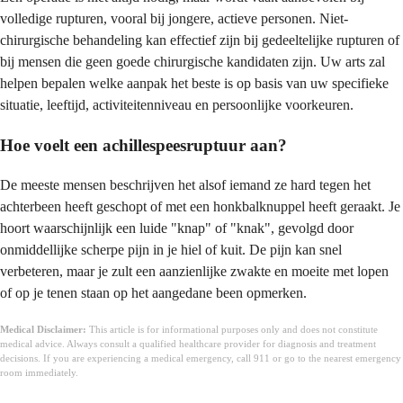
volledige rupturen, vooral bij jongere, actieve personen. Niet-
chirurgische behandeling kan effectief zijn bij gedeeltelijke rupturen of
bij mensen die geen goede chirurgische kandidaten zijn. Uw arts zal
helpen bepalen welke aanpak het beste is op basis van uw specifieke
situatie, leeftijd, activiteitenniveau en persoonlijke voorkeuren.
Hoe voelt een achillespeesruptuur aan?
De meeste mensen beschrijven het alsof iemand ze hard tegen het
achterbeen heeft geschopt of met een honkbalknuppel heeft geraakt. Je
hoort waarschijnlijk een luide "knap" of "knak", gevolgd door
onmiddellijke scherpe pijn in je hiel of kuit. De pijn kan snel
verbeteren, maar je zult een aanzienlijke zwakte en moeite met lopen
of op je tenen staan op het aangedane been opmerken.
Medical Disclaimer:
This article is for informational purposes only and does not constitute
medical advice. Always consult a qualified healthcare provider for diagnosis and treatment
decisions. If you are experiencing a medical emergency, call 911 or go to the nearest emergency
room immediately.