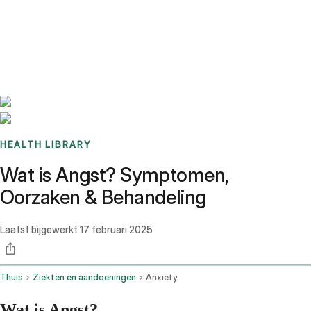
Benchmarks
Stories
FAQ
Sign up / Log in
HEALTH LIBRARY
Wat is Angst? Symptomen,
Oorzaken & Behandeling
Laatst bijgewerkt
17 februari 2025
Thuis
Ziekten en aandoeningen
Anxiety
Wat is Angst?