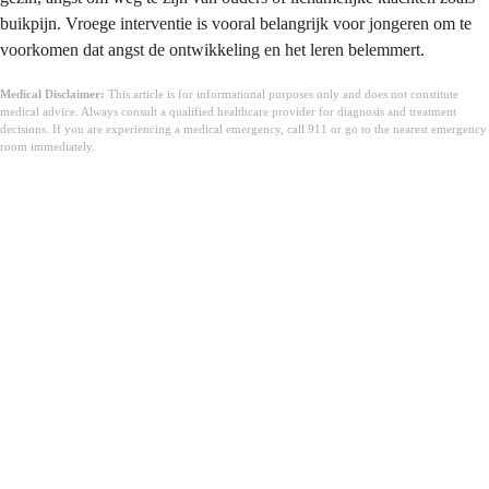
buikpijn. Vroege interventie is vooral belangrijk voor jongeren om te
voorkomen dat angst de ontwikkeling en het leren belemmert.
Medical Disclaimer:
This article is for informational purposes only and does not constitute
medical advice. Always consult a qualified healthcare provider for diagnosis and treatment
decisions. If you are experiencing a medical emergency, call 911 or go to the nearest emergency
room immediately.