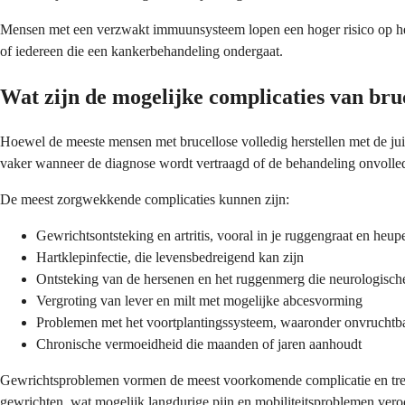
Mensen met een verzwakt immuunsysteem lopen een hoger risico op het 
of iedereen die een kankerbehandeling ondergaat.
Wat zijn de mogelijke complicaties van bru
Hoewel de meeste mensen met brucellose volledig herstellen met de juis
vaker wanneer de diagnose wordt vertraagd of de behandeling onvolled
De meest zorgwekkende complicaties kunnen zijn:
Gewrichtsontsteking en artritis, vooral in je ruggengraat en heup
Hartklepinfectie, die levensbedreigend kan zijn
Ontsteking van de hersenen en het ruggenmerg die neurologisc
Vergroting van lever en milt met mogelijke abcesvorming
Problemen met het voortplantingssysteem, waaronder onvruchtb
Chronische vermoeidheid die maanden of jaren aanhoudt
Gewrichtsproblemen vormen de meest voorkomende complicatie en tref
gewrichten, wat mogelijk langdurige pijn en mobiliteitsproblemen vero