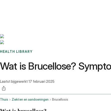
Benchmarks
Stories
FAQ
Sign up / Log in
HEALTH LIBRARY
Wat is Brucellose? Sympt
Laatst bijgewerkt
17 februari 2025
Thuis
Ziekten en aandoeningen
Brucellosis