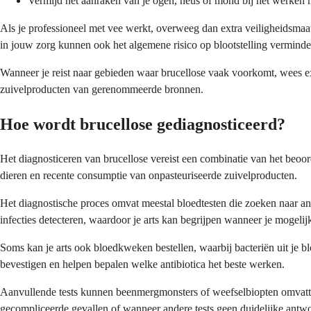
Vermijd het aanraken van je ogen, neus of mond bij het werken 
Als je professioneel met vee werkt, overweeg dan extra veiligheidsmaa
in jouw zorg kunnen ook het algemene risico op blootstelling verminde
Wanneer je reist naar gebieden waar brucellose vaak voorkomt, wees 
zuivelproducten van gerenommeerde bronnen.
Hoe wordt brucellose gediagnosticeerd?
Het diagnosticeren van brucellose vereist een combinatie van het beoor
dieren en recente consumptie van onpasteuriseerde zuivelproducten.
Het diagnostische proces omvat meestal bloedtesten die zoeken naar an
infecties detecteren, waardoor je arts kan begrijpen wanneer je mogelijk
Soms kan je arts ook bloedkweken bestellen, waarbij bacteriën uit je 
bevestigen en helpen bepalen welke antibiotica het beste werken.
Aanvullende tests kunnen beenmergmonsters of weefselbiopten omvatten a
gecompliceerde gevallen of wanneer andere tests geen duidelijke antw