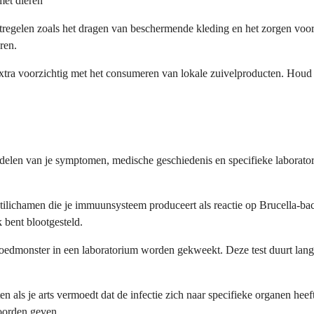
met dieren
tregelen zoals het dragen van beschermende kleding en het zorgen voor 
ren.
extra voorzichtig met het consumeren van lokale zuivelproducten. Hou
delen van je symptomen, medische geschiedenis en specifieke laboratoriu
tilichamen die je immuunsysteem produceert als reactie op Brucella-bac
 bent blootgesteld.
bloedmonster in een laboratorium worden gekweekt. Deze test duurt lang
ls je arts vermoedt dat de infectie zich naar specifieke organen heeft 
oorden geven.