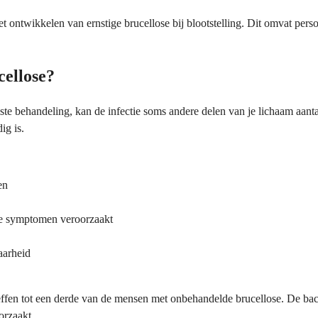
ontwikkelen van ernstige brucellose bij blootstelling. Dit omvat per
cellose?
te behandeling, kan de infectie soms andere delen van je lichaam aanta
ig is.
en
he symptomen veroorzaakt
aarheid
fen tot een derde van de mensen met onbehandelde brucellose. De bac
orzaakt.