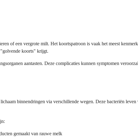
n of een vergrote milt. Het koortspatroon is vaak het meest kenmerken
golvende koorts" krijgt.
antingsorganen aantasten. Deze complicaties kunnen symptomen veroorza
e lichaam binnendringen via verschillende wegen. Deze bacteriën leven 
jn:
roducten gemaakt van rauwe melk