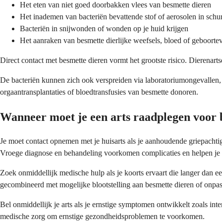
Het eten van niet goed doorbakken vlees van besmette dieren
Het inademen van bacteriën bevattende stof of aerosolen in schu
Bacteriën in snijwonden of wonden op je huid krijgen
Het aanraken van besmette dierlijke weefsels, bloed of geboorte
Direct contact met besmette dieren vormt het grootste risico. Dierenar
De bacteriën kunnen zich ook verspreiden via laboratoriumongevallen,
orgaantransplantaties of bloedtransfusies van besmette donoren.
Wanneer moet je een arts raadplegen voor 
Je moet contact opnemen met je huisarts als je aanhoudende griepachti
Vroege diagnose en behandeling voorkomen complicaties en helpen je sn
Zoek onmiddellijk medische hulp als je koorts ervaart die langer dan e
gecombineerd met mogelijke blootstelling aan besmette dieren of onpas
Bel onmiddellijk je arts als je ernstige symptomen ontwikkelt zoals in
medische zorg om ernstige gezondheidsproblemen te voorkomen.