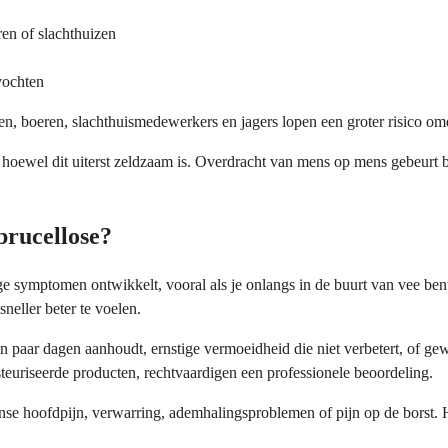
ren of slachthuizen
vochten
tsen, boeren, slachthuismedewerkers en jagers lopen een groter risico o
 hoewel dit uiterst zeldzaam is. Overdracht van mens op mens gebeurt 
brucellose?
ge symptomen ontwikkelt, vooral als je onlangs in de buurt van vee be
eller beter te voelen.
en paar dagen aanhoudt, ernstige vermoeidheid die niet verbetert, of ge
teuriseerde producten, rechtvaardigen een professionele beoordeling.
tense hoofdpijn, verwarring, ademhalingsproblemen of pijn op de borst.