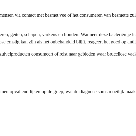
naar mensen via contact met besmet vee of het consumeren van besmette 
underen, geiten, schapen, varkens en honden. Wanneer deze bacteriën j
 ernstig kan zijn als het onbehandeld blijft, reageert het goed op anti
e zuivelproducten consumeert of reist naar gebieden waar brucellose va
nen opvallend lijken op de griep, wat de diagnose soms moeilijk maak