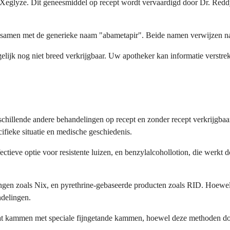
 Xeglyze. Dit geneesmiddel op recept wordt vervaardigd door Dr. Red
 samen met de generieke naam "abametapir". Beide namen verwijzen naar
mogelijk nog niet breed verkrijgbaar. Uw apotheker kan informatie vers
verschillende andere behandelingen op recept en zonder recept verkrijgb
ifieke situatie en medische geschiedenis.
ectieve optie voor resistente luizen, en benzylalcohollotion, die werkt
gen zoals Nix, en pyrethrine-gebaseerde producten zoals RID. Hoewel d
ndelingen.
at kammen met speciale fijngetande kammen, hoewel deze methoden door