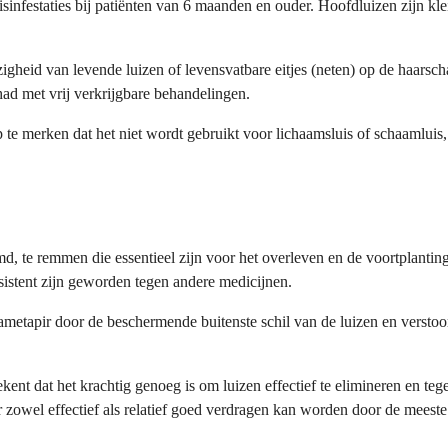
infestaties bij patiënten van 6 maanden en ouder. Hoofdluizen zijn kl
heid van levende luizen of levensvatbare eitjes (neten) op de haarscha
had met vrij verkrijgbare behandelingen.
 te merken dat het niet wordt gebruikt voor lichaamsluis of schaamluis, d
 te remmen die essentieel zijn voor het overleven en de voortplanting 
esistent zijn geworden tegen andere medicijnen.
etapir door de beschermende buitenste schil van de luizen en verstoort
ent dat het krachtig genoeg is om luizen effectief te elimineren en teg
zowel effectief als relatief goed verdragen kan worden door de meeste 