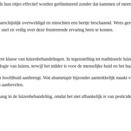
als hun eitjes effectief worden geëlimineerd zonder dat kammen of meer
aarschijnlijk overweldigd en misschien een beetje beschaamd. Wees geru
 snel en veilig over deze frustrerende ervaring heen te komen.
e klasse van luizenbehandelingen. In tegenstelling tot traditionele lu
gie van luizen, terwijl het milder is voor de menselijke huid en het haa
en hoofdhuid aanbrengt. Wat abametapir bijzonder aantrekkelijk maakt vo
n aanbevelen.
g in de luizenbehandeling, omdat het niet afhankelijk is van pesticiden 