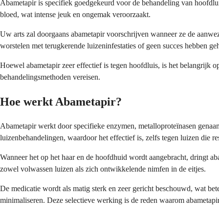
Abametapir is specifiek goedgekeurd voor de behandeling van hoofdluis
bloed, wat intense jeuk en ongemak veroorzaakt.
Uw arts zal doorgaans abametapir voorschrijven wanneer ze de aanwezig
worstelen met terugkerende luizeninfestaties of geen succes hebben ge
Hoewel abametapir zeer effectief is tegen hoofdluis, is het belangrijk op
behandelingsmethoden vereisen.
Hoe werkt Abametapir?
Abametapir werkt door specifieke enzymen, metalloproteïnasen genaamd,
luizenbehandelingen, waardoor het effectief is, zelfs tegen luizen die r
Wanneer het op het haar en de hoofdhuid wordt aangebracht, dringt abam
zowel volwassen luizen als zich ontwikkelende nimfen in de eitjes.
De medicatie wordt als matig sterk en zeer gericht beschouwd, wat betek
minimaliseren. Deze selectieve werking is de reden waarom abametapir 