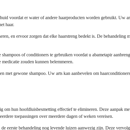
id voordat er water of andere haarproducten worden gebruikt. Uw arts
et haar.
eren, en ervoor zorgen dat elke haarstreng bedekt is. De behandeling 
e shampoos of conditioners te gebruiken voordat u abametapir aanbrengt.
n de medicatie zouden kunnen belemmeren.
sen met gewone shampoo. Uw arts kan aanbevelen om haarconditioners 
g om hun hoofdluisbesmetting effectief te elimineren. Deze aanpak met
 meerdere toepassingen over meerdere dagen of weken vereisen.
 de eerste behandeling nog levende luizen aanwezig zijn. Deze vervolgb