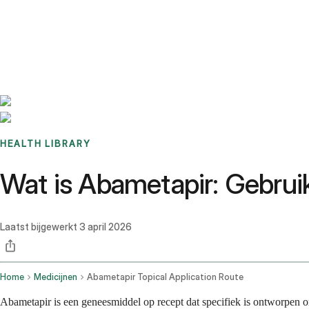
Benchmarks
Stories
FAQ
Sign up / Log in
HEALTH LIBRARY
Wat is Abametapir: Gebrui
Laatst bijgewerkt
3 april 2026
Home
Medicijnen
Abametapir Topical Application Route
Abametapir is een geneesmiddel op recept dat specifiek is ontworpen o