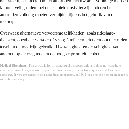
beïnvloedt, bespreek dan het autorijden met uw arts. Sommige mensen
kunnen veilig rijden met een stabiele dosis, terwijl anderen het
autorijden volledig moeten vermijden tijdens het gebruik van dit
medicijn.
Overweeg alternatieve vervoersmogelijkheden, zoals rideshare-
diensten, openbaar vervoer of vraag familie en vrienden om u te rijden
terwijl u dit medicijn gebruikt. Uw veiligheid en de veiligheid van
anderen op de weg moeten de hoogste prioriteit hebben.
Medical Disclaimer:
This article is for informational purposes only and does not constitute
medical advice. Always consult a qualified healthcare provider for diagnosis and treatment
decisions. If you are experiencing a medical emergency, call 911 or go to the nearest emergency
room immediately.