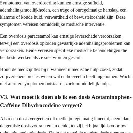
Symptomen van overdosering kunnen ernstige sufheid,
ademhalingsmoeilijkheden, een trage of onregelmatige hartslag, een
klamme of koude huid, verwardheid of bewusteloosheid zijn. Deze
symptomen vereisen onmiddellijke medische interventie.
Een overdosis paracetamol kan ernstige leverschade veroorzaken,
terwijl een overdosis opioïden gevaarlijke ademhalingsproblemen kan
veroorzaken. Beide vereisen specifieke medische behandelingen die
het beste werken als ze snel worden gestart.
Houd de medicijnfles bij u wanneer u medische hulp zoekt, zodat
zorgverleners precies weten wat en hoeveel u heeft ingenomen. Wacht
niet af of er symptomen ontstaan – zoek onmiddellijk hulp.
V3. Wat moet ik doen als ik een dosis Acetaminophen-
Caffeine-Dihydrocodeïne vergeet?
Als u een dosis vergeet en dit medicijn regelmatig inneemt, neem dan
de gemiste dosis zodra u eraan denkt, tenzij het bijna tijd is voor uw
volgende geplande dosis. Sla in dat geval de gemiste dosis over en ga