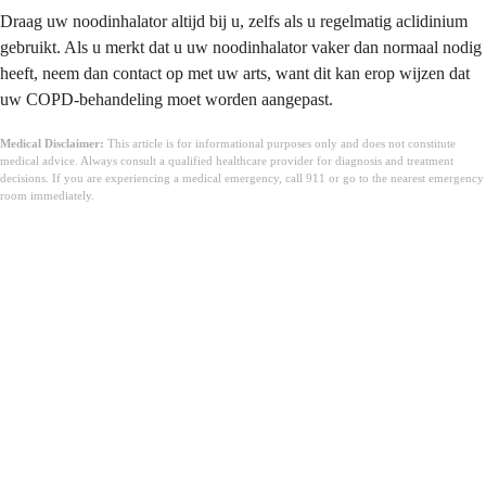
Draag uw noodinhalator altijd bij u, zelfs als u regelmatig aclidinium
gebruikt. Als u merkt dat u uw noodinhalator vaker dan normaal nodig
heeft, neem dan contact op met uw arts, want dit kan erop wijzen dat
uw COPD-behandeling moet worden aangepast.
Medical Disclaimer:
This article is for informational purposes only and does not constitute
medical advice. Always consult a qualified healthcare provider for diagnosis and treatment
decisions. If you are experiencing a medical emergency, call 911 or go to the nearest emergency
room immediately.