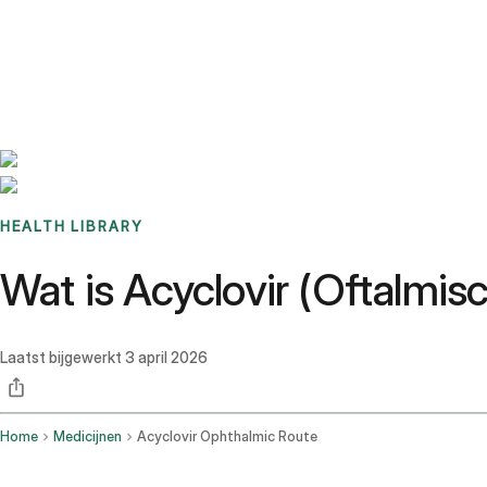
Benchmarks
Stories
FAQ
Sign up / Log in
HEALTH LIBRARY
Wat is Acyclovir (Oftalmis
Laatst bijgewerkt
3 april 2026
Home
Medicijnen
Acyclovir Ophthalmic Route