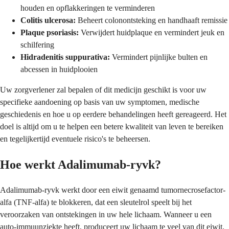
houden en opflakkeringen te verminderen
Colitis ulcerosa:
Beheert colonontsteking en handhaaft remissie
Plaque psoriasis:
Verwijdert huidplaque en vermindert jeuk en
schilfering
Hidradenitis suppurativa:
Vermindert pijnlijke bulten en
abcessen in huidplooien
Uw zorgverlener zal bepalen of dit medicijn geschikt is voor uw
specifieke aandoening op basis van uw symptomen, medische
geschiedenis en hoe u op eerdere behandelingen heeft gereageerd. Het
doel is altijd om u te helpen een betere kwaliteit van leven te bereiken
en tegelijkertijd eventuele risico's te beheersen.
Hoe werkt Adalimumab-ryvk?
Adalimumab-ryvk werkt door een eiwit genaamd tumornecrosefactor-
alfa (TNF-alfa) te blokkeren, dat een sleutelrol speelt bij het
veroorzaken van ontstekingen in uw hele lichaam. Wanneer u een
auto-immuunziekte heeft, produceert uw lichaam te veel van dit eiwit,