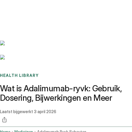
Benchmarks
Stories
FAQ
Sign up / Log in
HEALTH LIBRARY
Wat is Adalimumab-ryvk: Gebruik,
Dosering, Bijwerkingen en Meer
Laatst bijgewerkt
3 april 2026
Home
Medicijnen
Adalimumab Ryvk Subcutaneous Route