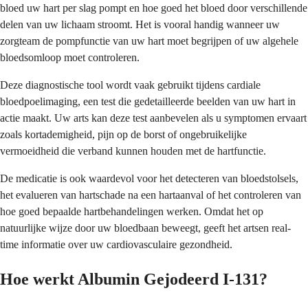
bloed uw hart per slag pompt en hoe goed het bloed door verschillende
delen van uw lichaam stroomt. Het is vooral handig wanneer uw
zorgteam de pompfunctie van uw hart moet begrijpen of uw algehele
bloedsomloop moet controleren.
Deze diagnostische tool wordt vaak gebruikt tijdens cardiale
bloedpoelimaging, een test die gedetailleerde beelden van uw hart in
actie maakt. Uw arts kan deze test aanbevelen als u symptomen ervaart
zoals kortademigheid, pijn op de borst of ongebruikelijke
vermoeidheid die verband kunnen houden met de hartfunctie.
De medicatie is ook waardevol voor het detecteren van bloedstolsels,
het evalueren van hartschade na een hartaanval of het controleren van
hoe goed bepaalde hartbehandelingen werken. Omdat het op
natuurlijke wijze door uw bloedbaan beweegt, geeft het artsen real-
time informatie over uw cardiovasculaire gezondheid.
Hoe werkt Albumin Gejodeerd I-131?