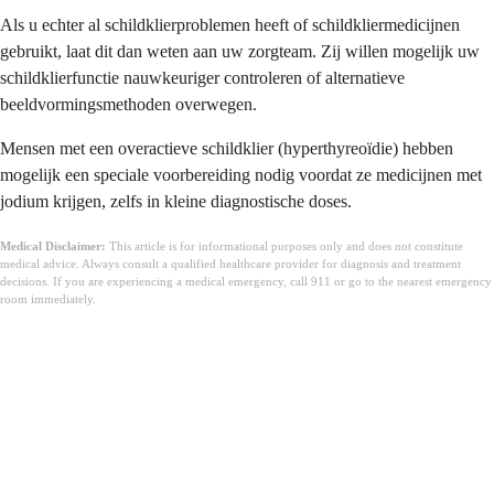
Als u echter al schildklierproblemen heeft of schildkliermedicijnen
gebruikt, laat dit dan weten aan uw zorgteam. Zij willen mogelijk uw
schildklierfunctie nauwkeuriger controleren of alternatieve
beeldvormingsmethoden overwegen.
Mensen met een overactieve schildklier (hyperthyreoïdie) hebben
mogelijk een speciale voorbereiding nodig voordat ze medicijnen met
jodium krijgen, zelfs in kleine diagnostische doses.
Medical Disclaimer:
This article is for informational purposes only and does not constitute
medical advice. Always consult a qualified healthcare provider for diagnosis and treatment
decisions. If you are experiencing a medical emergency, call 911 or go to the nearest emergency
room immediately.