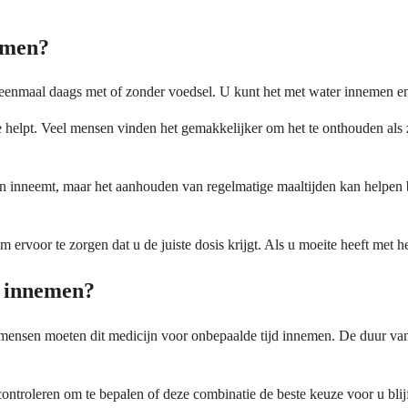
nemen?
eenmaal daags met of zonder voedsel. U kunt het met water innemen en 
e helpt. Veel mensen vinden het gemakkelijker om het te onthouden als ze
n inneemt, maar het aanhouden van regelmatige maaltijden kan helpen bi
 ervoor te zorgen dat u de juiste dosis krijgt. Als u moeite heeft met he
n innemen?
 mensen moeten dit medicijn voor onbepaalde tijd innemen. De duur van
controleren om te bepalen of deze combinatie de beste keuze voor u bl