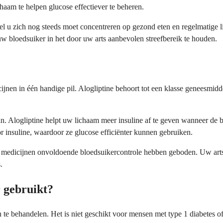
am te helpen glucose effectiever te beheren.
l u zich nog steeds moet concentreren op gezond eten en regelmatige 
uw bloedsuiker in het door uw arts aanbevolen streefbereik te houden.
cijnen in één handige pil. Alogliptine behoort tot een klasse geneesm
. Alogliptine helpt uw lichaam meer insuline af te geven wanneer de bl
r insuline, waardoor ze glucose efficiënter kunnen gebruiken.
edicijnen onvoldoende bloedsuikercontrole hebben geboden. Uw arts kan
.
r gebruikt?
n te behandelen. Het is niet geschikt voor mensen met type 1 diabetes 