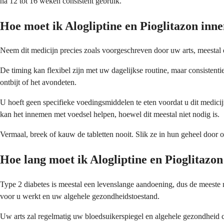
na 12 tot 16 weken consistent gebruik.
Hoe moet ik Alogliptine en Pioglitazon in
Neem dit medicijn precies zoals voorgeschreven door uw arts, meestal 
De timing kan flexibel zijn met uw dagelijkse routine, maar consistenti
ontbijt of het avondeten.
U hoeft geen specifieke voedingsmiddelen te eten voordat u dit medicij
kan het innemen met voedsel helpen, hoewel dit meestal niet nodig is.
Vermaal, breek of kauw de tabletten nooit. Slik ze in hun geheel door om
Hoe lang moet ik Alogliptine en Pioglitazo
Type 2 diabetes is meestal een levenslange aandoening, dus de meeste
voor u werkt en uw algehele gezondheidstoestand.
Uw arts zal regelmatig uw bloedsuikerspiegel en algehele gezondheid 