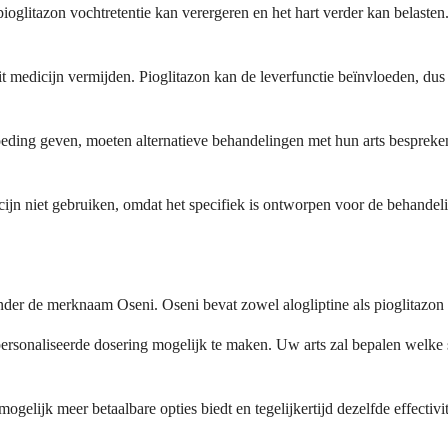
ioglitazon vochtretentie kan verergeren en het hart verder kan belaste
medicijn vermijden. Pioglitazon kan de leverfunctie beïnvloeden, dus r
eding geven, moeten alternatieve behandelingen met hun arts bespreke
ijn niet gebruiken, omdat het specifiek is ontworpen voor de behandeli
der de merknaam Oseni. Oseni bevat zowel alogliptine als pioglitazon 
personaliseerde dosering mogelijk te maken. Uw arts zal bepalen welke s
elijk meer betaalbare opties biedt en tegelijkertijd dezelfde effectivi