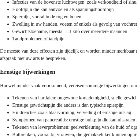
Infecties van de bovenste luchtwegen, zoals verkoudheid of sinus
Hoofdpijn die kan aanvoelen als spanningshoofdpijn
Spierpijn, vooral in de rug en benen
Zwelling in uw handen, voeten of enkels als gevolg van vochtret
Gewichtstoename, meestal 1-3 kilo over meerdere maanden
Tandproblemen of tandpijn
De meeste van deze effecten zijn tijdelijk en worden minder merkbaar
afspraak met uw arts te bespreken.
Ernstige bijwerkingen
Hoewel minder vaak voorkomend, vereisen sommige bijwerkingen onmidd
Tekenen van hartfalen: ongewone kortademigheid, snelle gewicht
Ernstige gewrichtspijn die anders is dan typische spierpijn
Huidreacties zoals blaarvorming, vervelling of ernstige uitslag
Symptomen van pancreatitis: ernstige buikpijn die kan uitstralen
Tekenen van leverproblemen: geelverkleuring van de huid of oge
Botbreuken, vooral bij vrouwen, die gemakkelijker kunnen optr