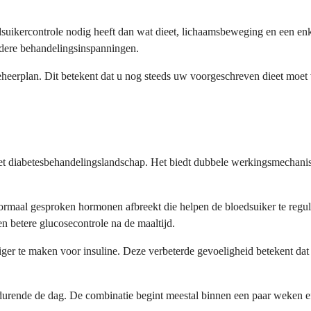
dsuikercontrole nodig heeft dan wat dieet, lichaamsbeweging en een 
dere behandelingsinspanningen.
sbeheerplan. Dit betekent dat u nog steeds uw voorgeschreven dieet mo
et diabetesbehandelingslandschap. Het biedt dubbele werkingsmechanis
maal gesproken hormonen afbreekt die helpen de bloedsuiker te regule
n betere glucosecontrole na de maaltijd.
liger te maken voor insuline. Deze verbeterde gevoeligheid betekent d
rende de dag. De combinatie begint meestal binnen een paar weken ef