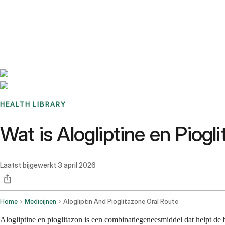
Benchmarks
Stories
FAQ
Sign up / Log in
HEALTH LIBRARY
Wat is Alogliptine en Piog
Laatst bijgewerkt
3 april 2026
Home
Medicijnen
Alogliptin And Pioglitazone Oral Route
Alogliptine en pioglitazon is een combinatiegeneesmiddel dat helpt de