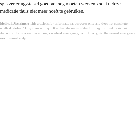
spijsverteringsstelsel goed genoeg moeten werken zodat u deze
medicatie thuis niet meer hoeft te gebruiken.
Medical Disclaimer:
This article is for informational purposes only and does not constitute
medical advice. Always consult a qualified healthcare provider for diagnosis and treatment
decisions. If you are experiencing a medical emergency, call 911 or go to the nearest emergency
room immediately.