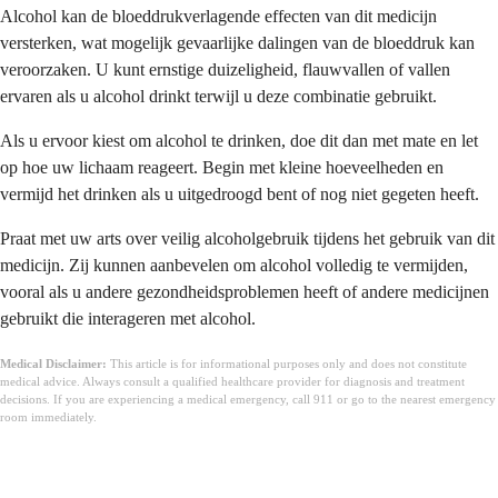
Alcohol kan de bloeddrukverlagende effecten van dit medicijn
versterken, wat mogelijk gevaarlijke dalingen van de bloeddruk kan
veroorzaken. U kunt ernstige duizeligheid, flauwvallen of vallen
ervaren als u alcohol drinkt terwijl u deze combinatie gebruikt.
Als u ervoor kiest om alcohol te drinken, doe dit dan met mate en let
op hoe uw lichaam reageert. Begin met kleine hoeveelheden en
vermijd het drinken als u uitgedroogd bent of nog niet gegeten heeft.
Praat met uw arts over veilig alcoholgebruik tijdens het gebruik van dit
medicijn. Zij kunnen aanbevelen om alcohol volledig te vermijden,
vooral als u andere gezondheidsproblemen heeft of andere medicijnen
gebruikt die interageren met alcohol.
Medical Disclaimer:
This article is for informational purposes only and does not constitute
medical advice. Always consult a qualified healthcare provider for diagnosis and treatment
decisions. If you are experiencing a medical emergency, call 911 or go to the nearest emergency
room immediately.