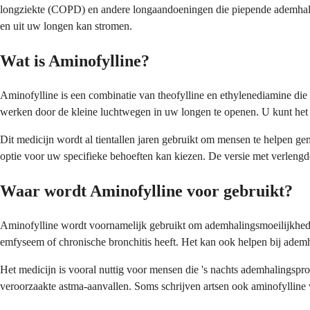
longziekte (COPD) en andere longaandoeningen die piepende ademhalin
en uit uw longen kan stromen.
Wat is Aminofylline?
Aminofylline is een combinatie van theofylline en ethylenediamine di
werken door de kleine luchtwegen in uw longen te openen. U kunt het
Dit medicijn wordt al tientallen jaren gebruikt om mensen te helpen gem
optie voor uw specifieke behoeften kan kiezen. De versie met verlengde
Waar wordt Aminofylline voor gebruikt?
Aminofylline wordt voornamelijk gebruikt om ademhalingsmoeilijkhede
emfyseem of chronische bronchitis heeft. Het kan ook helpen bij ademh
Het medicijn is vooral nuttig voor mensen die 's nachts ademhalingsp
veroorzaakte astma-aanvallen. Soms schrijven artsen ook aminofylline 