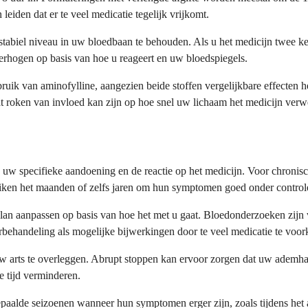
leiden dat er te veel medicatie tegelijk vrijkomt.
stabiel niveau in uw bloedbaan te behouden. Als u het medicijn twee k
 verhogen op basis van hoe u reageert en uw bloedspiegels.
ruik van aminofylline, aangezien beide stoffen vergelijkbare effecten 
t roken van invloed kan zijn op hoe snel uw lichaam het medicijn verw
an uw specifieke aandoening en de reactie op het medicijn. Voor chron
iken het maanden of zelfs jaren om hun symptomen goed onder control
an aanpassen op basis van hoe het met u gaat. Bloedonderzoeken zijn v
erbehandeling als mogelijke bijwerkingen door te veel medicatie te voo
uw arts te overleggen. Abrupt stoppen kan ervoor zorgen dat uw ademha
de tijd verminderen.
paalde seizoenen wanneer hun symptomen erger zijn, zoals tijdens het