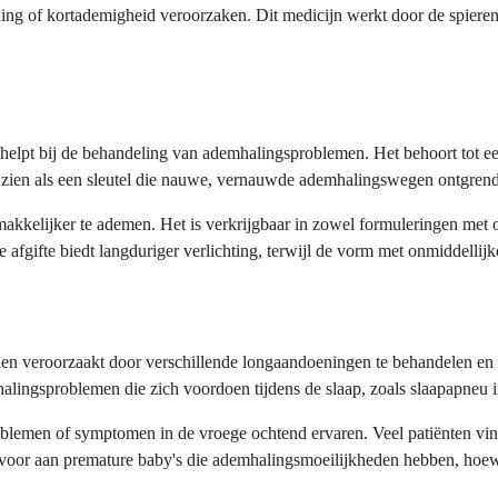
g of kortademigheid veroorzaken. Dit medicijn werkt door de spieren
e helpt bij de behandeling van ademhalingsproblemen. Het behoort tot 
 zien als een sleutel die nauwe, vernauwde ademhalingswegen ontgrend
akkelijker te ademen. Het is verkrijgbaar in zowel formuleringen met on
 afgifte biedt langduriger verlichting, terwijl de vorm met onmiddelli
n veroorzaakt door verschillende longaandoeningen te behandelen en 
alingsproblemen die zich voordoen tijdens de slaap, zoals slaapapneu 
roblemen of symptomen in de vroege ochtend ervaren. Veel patiënten vi
voor aan premature baby's die ademhalingsmoeilijkheden hebben, hoewel