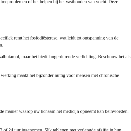
itmeproblemen of het helpen bij het vasthouden van vocht. Deze
fiek remt het fosfodiësterase, wat leidt tot ontspanning van de
n.
 salbutamol, maar het biedt langerdurende verlichting. Beschouw het als
 werking maakt het bijzonder nuttig voor mensen met chronische
el de manier waarop uw lichaam het medicijn opneemt kan beïnvloeden.
2 of 24 uur ingenomen. Slik tabletten met verlengde afgifte in hun