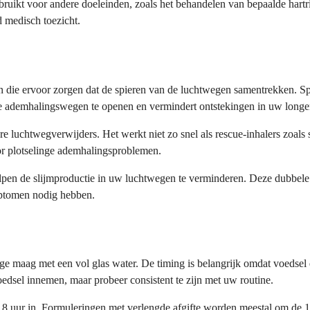
uikt voor andere doeleinden, zoals het behandelen van bepaalde hartr
d medisch toezicht.
ie ervoor zorgen dat de spieren van de luchtwegen samentrekken. Speci
 ademhalingswegen te openen en vermindert ontstekingen in uw longe
e luchtwegverwijders. Het werkt niet zo snel als rescue-inhalers zoals
or plotselinge ademhalingsproblemen.
lpen de slijmproductie in uw luchtwegen te verminderen. Deze dubbele
mptomen nodig hebben.
lege maag met een vol glas water. De timing is belangrijk omdat voeds
oedsel innemen, maar probeer consistent te zijn met uw routine.
t 8 uur in. Formuleringen met verlengde afgifte worden meestal om de 1