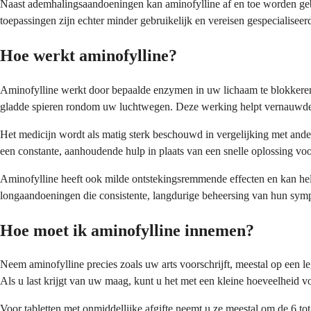
Naast ademhalingsaandoeningen kan aminofylline af en toe worden gebr
toepassingen zijn echter minder gebruikelijk en vereisen gespecialiseer
Hoe werkt aminofylline?
Aminofylline werkt door bepaalde enzymen in uw lichaam te blokkeren d
gladde spieren rondom uw luchtwegen. Deze werking helpt vernauwde
Het medicijn wordt als matig sterk beschouwd in vergelijking met ander
een constante, aanhoudende hulp in plaats van een snelle oplossing vo
Aminofylline heeft ook milde ontstekingsremmende effecten en kan he
longaandoeningen die consistente, langdurige beheersing van hun sy
Hoe moet ik aminofylline innemen?
Neem aminofylline precies zoals uw arts voorschrijft, meestal op een 
Als u last krijgt van uw maag, kunt u het met een kleine hoeveelheid v
Voor tabletten met onmiddellijke afgifte neemt u ze meestal om de 6 to