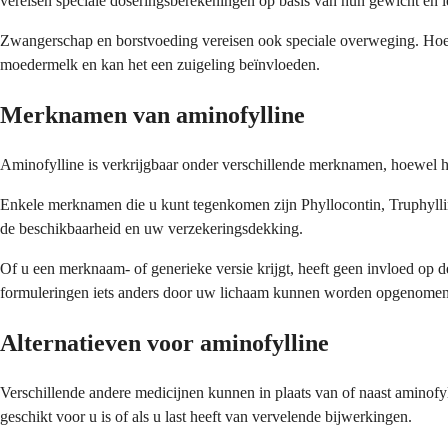
vereisen speciale doseringsberekeningen op basis van hun gewicht en le
Zwangerschap en borstvoeding vereisen ook speciale overweging. Hoewe
moedermelk en kan het een zuigeling beïnvloeden.
Merknamen van aminofylline
Aminofylline is verkrijgbaar onder verschillende merknamen, hoewel het
Enkele merknamen die u kunt tegenkomen zijn Phyllocontin, Truphyllin
de beschikbaarheid en uw verzekeringsdekking.
Of u een merknaam- of generieke versie krijgt, heeft geen invloed op de
formuleringen iets anders door uw lichaam kunnen worden opgenomen. A
Alternatieven voor aminofylline
Verschillende andere medicijnen kunnen in plaats van of naast aminof
geschikt voor u is of als u last heeft van vervelende bijwerkingen.