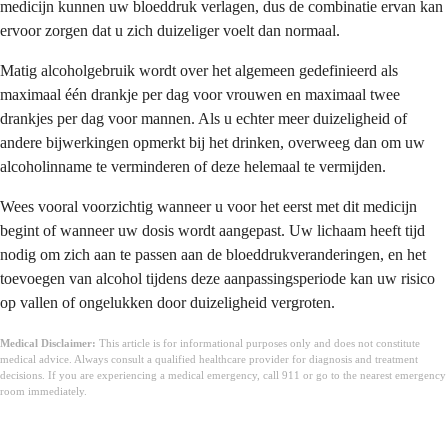
medicijn kunnen uw bloeddruk verlagen, dus de combinatie ervan kan
ervoor zorgen dat u zich duizeliger voelt dan normaal.
Matig alcoholgebruik wordt over het algemeen gedefinieerd als
maximaal één drankje per dag voor vrouwen en maximaal twee
drankjes per dag voor mannen. Als u echter meer duizeligheid of
andere bijwerkingen opmerkt bij het drinken, overweeg dan om uw
alcoholinname te verminderen of deze helemaal te vermijden.
Wees vooral voorzichtig wanneer u voor het eerst met dit medicijn
begint of wanneer uw dosis wordt aangepast. Uw lichaam heeft tijd
nodig om zich aan te passen aan de bloeddrukveranderingen, en het
toevoegen van alcohol tijdens deze aanpassingsperiode kan uw risico
op vallen of ongelukken door duizeligheid vergroten.
Medical Disclaimer:
This article is for informational purposes only and does not constitute
medical advice. Always consult a qualified healthcare provider for diagnosis and treatment
decisions. If you are experiencing a medical emergency, call 911 or go to the nearest emergency
room immediately.