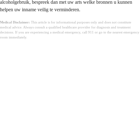
alcoholgebruik, bespreek dan met uw arts welke bronnen u kunnen
helpen uw inname veilig te verminderen.
Medical Disclaimer:
This article is for informational purposes only and does not constitute
medical advice. Always consult a qualified healthcare provider for diagnosis and treatment
decisions. If you are experiencing a medical emergency, call 911 or go to the nearest emergency
room immediately.