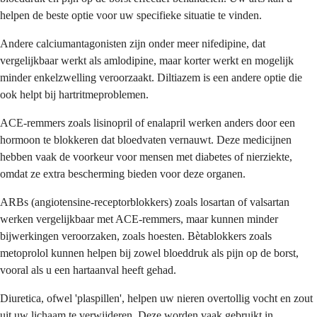
helpen de beste optie voor uw specifieke situatie te vinden.
Andere calciumantagonisten zijn onder meer nifedipine, dat
vergelijkbaar werkt als amlodipine, maar korter werkt en mogelijk
minder enkelzwelling veroorzaakt. Diltiazem is een andere optie die
ook helpt bij hartritmeproblemen.
ACE-remmers zoals lisinopril of enalapril werken anders door een
hormoon te blokkeren dat bloedvaten vernauwt. Deze medicijnen
hebben vaak de voorkeur voor mensen met diabetes of nierziekte,
omdat ze extra bescherming bieden voor deze organen.
ARBs (angiotensine-receptorblokkers) zoals losartan of valsartan
werken vergelijkbaar met ACE-remmers, maar kunnen minder
bijwerkingen veroorzaken, zoals hoesten. Bètablokkers zoals
metoprolol kunnen helpen bij zowel bloeddruk als pijn op de borst,
vooral als u een hartaanval heeft gehad.
Diuretica, ofwel 'plaspillen', helpen uw nieren overtollig vocht en zout
uit uw lichaam te verwijderen. Deze worden vaak gebruikt in