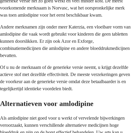
generieke versie net zo goed werkt en veel minder kost. De meest
voorkomende merknaam is Norvasc, wat het oorspronkelijke merk
was toen amlodipine voor het eerst beschikbaar kwam.
Andere merknamen zijn onder meer Katerzia, een vloeibare vorm van
amlodipine die vaak wordt gebruikt voor kinderen die geen tabletten
kunnen doorslikken. Er zijn ook Azor en Exforge,
combinatiemedicijnen die amlodipine en andere bloeddrukmedicijnen
bevatten.
Of u nu de merknaam of de generieke versie neemt, u krijgt dezelfde
actieve stof met dezelfde effectiviteit. De meeste verzekeringen geven
de voorkeur aan de generieke versie omdat deze betaalbaarder is en
tegelijkertijd identieke voordelen biedt.
Alternatieven voor amlodipine
Als amlodipine niet goed voor u werkt of vervelende bijwerkingen
veroorzaakt, kunnen verschillende alternatieve medicijnen hoge
bloeddruk en pijn op de borst effectief behandelen. Uw arts kan u