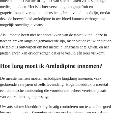
inneemt, en het zal uw maag niet van streek maken zoals sommige
medicijnen doen. Het is echter verstandig om grapefruit en
grapefruitsap te vermijden tijdens het gebruik van dit medicijn, omdat
deze de hoeveelheid amlodipine in uw bloed kunnen verhogen tot
mogelijk onveilige niveaus.
Als u moeite heeft met het doorslikken van de tablet, kunt u deze in
tweeën breken langs de gemarkeerde lijn, maar plet of kauw er niet op.
De tablet is ontworpen om het medicijn langzaam af te geven, en het
pletten ervan kan ervoor zorgen dat er te veel in één keer vrijkomt.
Hoe lang moet ik Amlodipine innemen?
De meeste mensen moeten amlodipine langdurig innemen, vaak
gedurende vele jaren of zelfs levenslang. Hoge bloeddruk is meestal
een chronische aandoening die voortdurend beheer vereist in plaats
van een kortetermijnoplossing.
Uw arts zal uw bloeddruk regelmatig controleren om te zien hoe goed
het medicijn werkt. Sommige mensen merken binnen een paar dagen