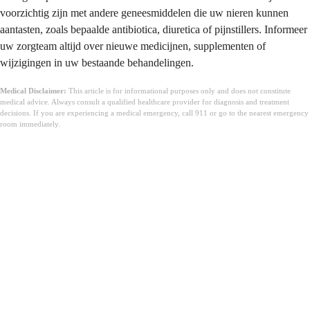
voorzichtig zijn met andere geneesmiddelen die uw nieren kunnen
aantasten, zoals bepaalde antibiotica, diuretica of pijnstillers. Informeer
uw zorgteam altijd over nieuwe medicijnen, supplementen of
wijzigingen in uw bestaande behandelingen.
Medical Disclaimer:
This article is for informational purposes only and does not constitute
medical advice. Always consult a qualified healthcare provider for diagnosis and treatment
decisions. If you are experiencing a medical emergency, call 911 or go to the nearest emergency
room immediately.