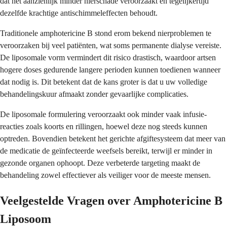
dat het aanzienlijk minder nierschade veroorzaakt en tegelijkertijd
dezelfde krachtige antischimmeleffecten behoudt.
Traditionele amphotericine B stond erom bekend nierproblemen te
veroorzaken bij veel patiënten, wat soms permanente dialyse vereiste.
De liposomale vorm vermindert dit risico drastisch, waardoor artsen
hogere doses gedurende langere perioden kunnen toedienen wanneer
dat nodig is. Dit betekent dat de kans groter is dat u uw volledige
behandelingskuur afmaakt zonder gevaarlijke complicaties.
De liposomale formulering veroorzaakt ook minder vaak infusie-
reacties zoals koorts en rillingen, hoewel deze nog steeds kunnen
optreden. Bovendien betekent het gerichte afgiftesysteem dat meer van
de medicatie de geïnfecteerde weefsels bereikt, terwijl er minder in
gezonde organen ophoopt. Deze verbeterde targeting maakt de
behandeling zowel effectiever als veiliger voor de meeste mensen.
Veelgestelde Vragen over Amphotericine B
Liposoom