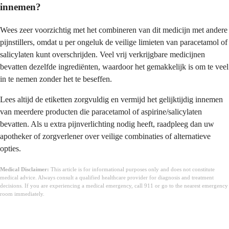
innemen?
Wees zeer voorzichtig met het combineren van dit medicijn met andere
pijnstillers, omdat u per ongeluk de veilige limieten van paracetamol of
salicylaten kunt overschrijden. Veel vrij verkrijgbare medicijnen
bevatten dezelfde ingrediënten, waardoor het gemakkelijk is om te veel
in te nemen zonder het te beseffen.
Lees altijd de etiketten zorgvuldig en vermijd het gelijktijdig innemen
van meerdere producten die paracetamol of aspirine/salicylaten
bevatten. Als u extra pijnverlichting nodig heeft, raadpleeg dan uw
apotheker of zorgverlener over veilige combinaties of alternatieve
opties.
Medical Disclaimer:
This article is for informational purposes only and does not constitute
medical advice. Always consult a qualified healthcare provider for diagnosis and treatment
decisions. If you are experiencing a medical emergency, call 911 or go to the nearest emergency
room immediately.