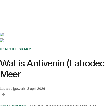
Benchmarks
Stories
FAQ
Sign up / Log in
HEALTH LIBRARY
Wat is Antivenin (Latrodec
Meer
Laatst bijgewerkt
3 april 2026
Home
Medicijnen
Antivenin Latrodectus Mactans Injection Route