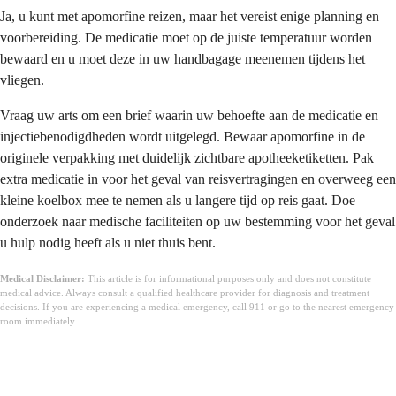
Ja, u kunt met apomorfine reizen, maar het vereist enige planning en
voorbereiding. De medicatie moet op de juiste temperatuur worden
bewaard en u moet deze in uw handbagage meenemen tijdens het
vliegen.
Vraag uw arts om een brief waarin uw behoefte aan de medicatie en
injectiebenodigdheden wordt uitgelegd. Bewaar apomorfine in de
originele verpakking met duidelijk zichtbare apotheeketiketten. Pak
extra medicatie in voor het geval van reisvertragingen en overweeg een
kleine koelbox mee te nemen als u langere tijd op reis gaat. Doe
onderzoek naar medische faciliteiten op uw bestemming voor het geval
u hulp nodig heeft als u niet thuis bent.
Medical Disclaimer:
This article is for informational purposes only and does not constitute
medical advice. Always consult a qualified healthcare provider for diagnosis and treatment
decisions. If you are experiencing a medical emergency, call 911 or go to the nearest emergency
room immediately.