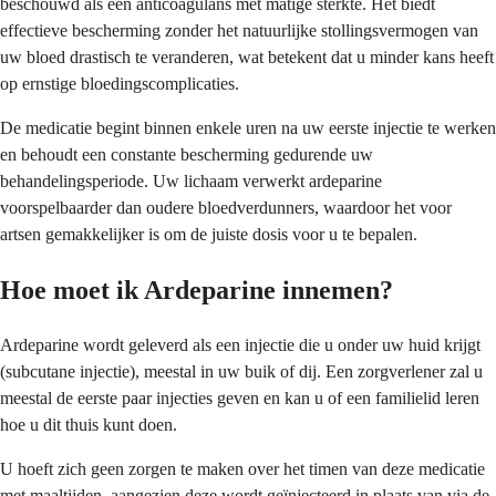
beschouwd als een anticoagulans met matige sterkte. Het biedt
effectieve bescherming zonder het natuurlijke stollingsvermogen van
uw bloed drastisch te veranderen, wat betekent dat u minder kans heeft
op ernstige bloedingscomplicaties.
De medicatie begint binnen enkele uren na uw eerste injectie te werken
en behoudt een constante bescherming gedurende uw
behandelingsperiode. Uw lichaam verwerkt ardeparine
voorspelbaarder dan oudere bloedverdunners, waardoor het voor
artsen gemakkelijker is om de juiste dosis voor u te bepalen.
Hoe moet ik Ardeparine innemen?
Ardeparine wordt geleverd als een injectie die u onder uw huid krijgt
(subcutane injectie), meestal in uw buik of dij. Een zorgverlener zal u
meestal de eerste paar injecties geven en kan u of een familielid leren
hoe u dit thuis kunt doen.
U hoeft zich geen zorgen te maken over het timen van deze medicatie
met maaltijden, aangezien deze wordt geïnjecteerd in plaats van via de