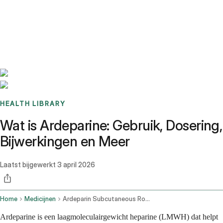
Benchmarks
Stories
FAQ
Sign up / Log in
HEALTH LIBRARY
Wat is Ardeparine: Gebruik, Dosering,
Bijwerkingen en Meer
Laatst bijgewerkt
3 april 2026
Home
Medicijnen
Ardeparin Subcutaneous Route
Ardeparine is een laagmoleculairgewicht heparine (LMWH) dat helpt