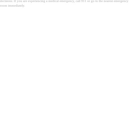
decisions. If you are experiencing a medical emergency, call 911 or go to the nearest emergency
room immediately.