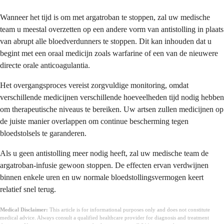
Wanneer het tijd is om met argatroban te stoppen, zal uw medische
team u meestal overzetten op een andere vorm van antistolling in plaats
van abrupt alle bloedverdunners te stoppen. Dit kan inhouden dat u
begint met een oraal medicijn zoals warfarine of een van de nieuwere
directe orale anticoagulantia.
Het overgangsproces vereist zorgvuldige monitoring, omdat
verschillende medicijnen verschillende hoeveelheden tijd nodig hebben
om therapeutische niveaus te bereiken. Uw artsen zullen medicijnen op
de juiste manier overlappen om continue bescherming tegen
bloedstolsels te garanderen.
Als u geen antistolling meer nodig heeft, zal uw medische team de
argatroban-infusie gewoon stoppen. De effecten ervan verdwijnen
binnen enkele uren en uw normale bloedstollingsvermogen keert
relatief snel terug.
Medical Disclaimer:
This article is for informational purposes only and does not constitute
medical advice. Always consult a qualified healthcare provider for diagnosis and treatment