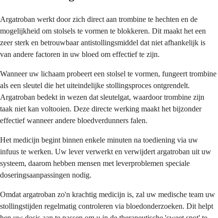
Argatroban werkt door zich direct aan trombine te hechten en de
mogelijkheid om stolsels te vormen te blokkeren. Dit maakt het een
zeer sterk en betrouwbaar antistollingsmiddel dat niet afhankelijk is
van andere factoren in uw bloed om effectief te zijn.
Wanneer uw lichaam probeert een stolsel te vormen, fungeert trombine
als een sleutel die het uiteindelijke stollingsproces ontgrendelt.
Argatroban bedekt in wezen dat sleutelgat, waardoor trombine zijn
taak niet kan voltooien. Deze directe werking maakt het bijzonder
effectief wanneer andere bloedverdunners falen.
Het medicijn begint binnen enkele minuten na toediening via uw
infuus te werken. Uw lever verwerkt en verwijdert argatroban uit uw
systeem, daarom hebben mensen met leverproblemen speciale
doseringsaanpassingen nodig.
Omdat argatroban zo'n krachtig medicijn is, zal uw medische team uw
stollingstijden regelmatig controleren via bloedonderzoeken. Dit helpt
hen uw dosis aan te passen om u in de therapeutische 'sweet spot' te