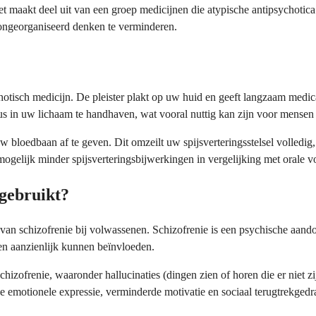
t maakt deel uit van een groep medicijnen die atypische antipsychoti
ongeorganiseerd denken te verminderen.
otisch medicijn. De pleister plakt op uw huid en geeft langzaam medicat
s in uw lichaam te handhaven, wat vooral nuttig kan zijn voor mensen 
w bloedbaan af te geven. Dit omzeilt uw spijsverteringsstelsel volledig
mogelijk minder spijsverteringsbijwerkingen in vergelijking met orale 
gebruikt?
an schizofrenie bij volwassenen. Schizofrenie is een psychische aando
en aanzienlijk kunnen beïnvloeden.
hizofrenie, waaronder hallucinaties (dingen zien of horen die er niet z
 emotionele expressie, verminderde motivatie en sociaal terugtrekgedr