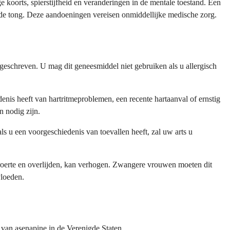
koorts, spierstijfheid en veranderingen in de mentale toestand. Een
n de tong. Deze aandoeningen vereisen onmiddellijke medische zorg.
geschreven. U mag dit geneesmiddel niet gebruiken als u allergisch
is heeft van hartritmeproblemen, een recente hartaanval of ernstig
n nodig zijn.
als u een voorgeschiedenis van toevallen heeft, zal uw arts u
roerte en overlijden, kan verhogen. Zwangere vrouwen moeten dit
vloeden.
 van asenapine in de Verenigde Staten.