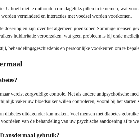
ie. U hoeft niet te onthouden om dagelijks pillen in te nemen, wat voora
jk worden verminderd en interacties met voedsel worden voorkomen.
an de dosering en zijn over het algemeen goedkoper. Sommige mensen ge
uikers huidirritatie veroorzaken, wat geen probleem is bij orale medicij
sstijl, behandelingsgeschiedenis en persoonlijke voorkeuren om te bep
dermaal
abetes?
aar vereist zorgvuldige controle. Net als andere antipsychotische med
jnlijk vaker uw bloedsuiker willen controleren, vooral bij het starten 
 diabetes uitdagender kan maken. Veel mensen met diabetes gebruiken 
e voordelen van de behandeling van uw psychische aandoening af te w
e Transdermaal gebruik?