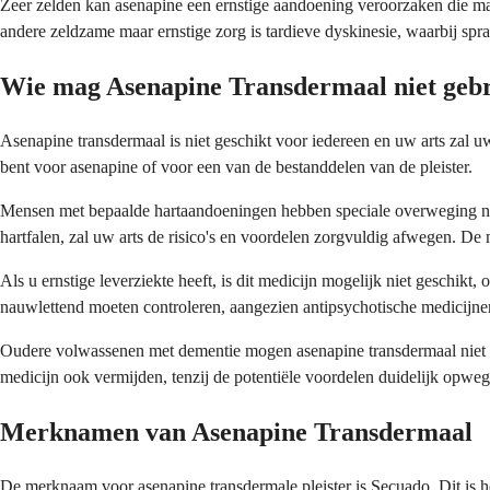
Zeer zelden kan asenapine een ernstige aandoening veroorzaken die ma
andere zeldzame maar ernstige zorg is tardieve dyskinesie, waarbij sp
Wie mag Asenapine Transdermaal niet geb
Asenapine transdermaal is niet geschikt voor iedereen en uw arts zal 
bent voor asenapine of voor een van de bestanddelen van de pleister.
Mensen met bepaalde hartaandoeningen hebben speciale overweging nodi
hartfalen, zal uw arts de risico's en voordelen zorgvuldig afwegen. De
Als u ernstige leverziekte heeft, is dit medicijn mogelijk niet geschik
nauwlettend moeten controleren, aangezien antipsychotische medicijn
Oudere volwassenen met dementie mogen asenapine transdermaal niet ge
medicijn ook vermijden, tenzij de potentiële voordelen duidelijk opweg
Merknamen van Asenapine Transdermaal
De merknaam voor asenapine transdermale pleister is Secuado. Dit is 