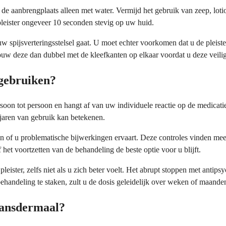
u de aanbrengplaats alleen met water. Vermijd het gebruik van zeep, lo
pleister ongeveer 10 seconden stevig op uw huid.
 uw spijsverteringsstelsel gaat. U moet echter voorkomen dat u de pleis
vouw deze dan dubbel met de kleefkanten op elkaar voordat u deze veili
gebruiken?
soon tot persoon en hangt af van uw individuele reactie op de medicat
jaren van gebruik kan betekenen.
n of u problematische bijwerkingen ervaart. Deze controles vinden mees
et voortzetten van de behandeling de beste optie voor u blijft.
pleister, zelfs niet als u zich beter voelt. Het abrupt stoppen met antip
ehandeling te staken, zult u de dosis geleidelijk over weken of maande
ransdermaal?