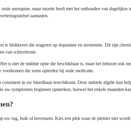
t orale asenapine, maar moeite heeft met het onthouden van dagelijkse
erteringsstelsel aantasten.
en te blokkeren die reageren op dopamine en serotonine. Dit zijn chem
en van schizofrenie.
 is niet de mildste optie die beschikbaar is, maar het behoort ook niet 
 voorkomen die soms optreden bij orale medicatie.
en consistent in uw bloedbaan terechtkomt. Deze stabiele afgifte kan he
en in uw symptomen beginnen opmerken, hoewel het enkele maanden kan 
men?
 op uw rug, buik of bovenarm. Kies een plek waar de pleister niet word