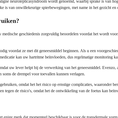
ligne neurolepticasyndroom wordt genoemd, waarbij sprake is van hoge 
rake is van onwillekeurige spierbewegingen, met name in het gezicht e
ruiken?
uw medische geschiedenis zorgvuldig beoordelen voordat het wordt voor
g voordat ze met dit geneesmiddel beginnen. Als u een voorgeschieden
 medicatie kan uw hartritme beïnvloeden, dus regelmatige monitoring ka
t, omdat uw lever helpt bij de verwerking van het geneesmiddel. Evenzo, 
en soms de drempel voor toevallen kunnen verlagen.
bruiken, omdat het het risico op ernstige complicaties, waaronder be
en tegen de risico's, omdat het de ontwikkeling van de foetus kan beïn
het enige merk dat momenteel beschikbaar is voor de transdermale vorm