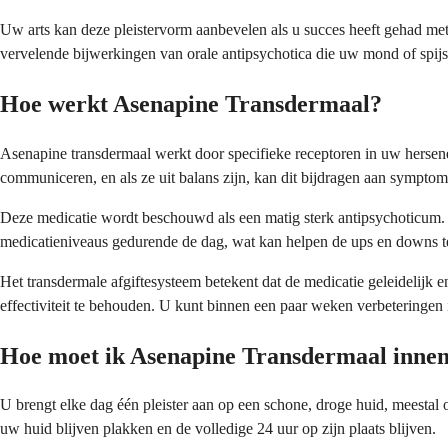
Uw arts kan deze pleistervorm aanbevelen als u succes heeft gehad me
vervelende bijwerkingen van orale antipsychotica die uw mond of spijsv
Hoe werkt Asenapine Transdermaal?
Asenapine transdermaal werkt door specifieke receptoren in uw hersen
communiceren, en als ze uit balans zijn, kan dit bijdragen aan symptom
Deze medicatie wordt beschouwd als een matig sterk antipsychoticum. Het
medicatieniveaus gedurende de dag, wat kan helpen de ups en downs te
Het transdermale afgiftesysteem betekent dat de medicatie geleidelijk 
effectiviteit te behouden. U kunt binnen een paar weken verbetering
Hoe moet ik Asenapine Transdermaal inne
U brengt elke dag één pleister aan op een schone, droge huid, meestal
uw huid blijven plakken en de volledige 24 uur op zijn plaats blijven.