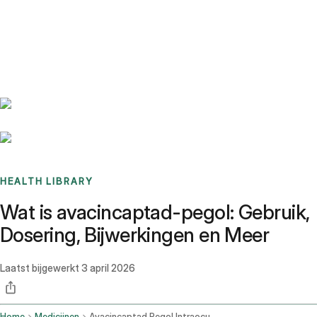
Benchmarks
Stories
FAQ
Sign up / Log in
HEALTH LIBRARY
Wat is avacincaptad-pegol: Gebruik,
Dosering, Bijwerkingen en Meer
Laatst bijgewerkt
3 april 2026
Home
Medicijnen
Avacincaptad Pegol Intraocular Route