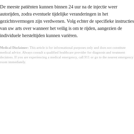
De meeste patiënten kunnen binnen 24 uur na de injectie weer
autorijden, zodra eventuele tijdelijke veranderingen in het
gezichtsvermogen zijn verdwenen. Volg echter de specifieke instructies
van uw arts over wanneer het veilig is om te rijden, aangezien de
individuele hersteltijden kunnen variëren.
Medical Disclaimer:
This article is for informational purposes only and does not constitute
medical advice. Always consult a qualified healthcare provider for diagnosis and treatment
decisions. If you are experiencing a medical emergency, call 911 or go to the nearest emergency
room immediately.