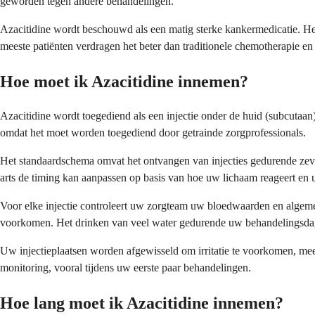
geworden tegen andere behandelingen.
Azacitidine wordt beschouwd als een matig sterke kankermedicatie. Het
meeste patiënten verdragen het beter dan traditionele chemotherapie en z
Hoe moet ik Azacitidine innemen?
Azacitidine wordt toegediend als een injectie onder de huid (subcutaan)
omdat het moet worden toegediend door getrainde zorgprofessionals.
Het standaardschema omvat het ontvangen van injecties gedurende zev
arts de timing kan aanpassen op basis van hoe uw lichaam reageert en
Voor elke injectie controleert uw zorgteam uw bloedwaarden en algemen
voorkomen. Het drinken van veel water gedurende uw behandelingsdage
Uw injectieplaatsen worden afgewisseld om irritatie te voorkomen, mee
monitoring, vooral tijdens uw eerste paar behandelingen.
Hoe lang moet ik Azacitidine innemen?