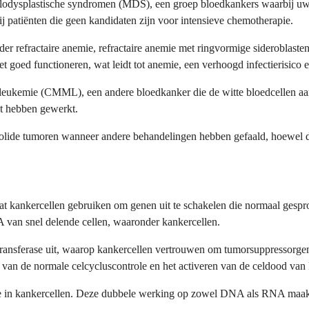
elodysplastische syndromen (MDS), een groep bloedkankers waarbij uw
patiënten die geen kandidaten zijn voor intensieve chemotherapie.
r refractaire anemie, refractaire anemie met ringvormige sideroblaste
 goed functioneren, wat leidt tot anemie, een verhoogd infectierisico
leukemie (CMML), een andere bloedkanker die de witte bloedcellen aa
et hebben gewerkt.
 solide tumoren wanneer andere behandelingen hebben gefaald, hoewel 
at kankercellen gebruiken om genen uit te schakelen die normaal gespr
van snel delende cellen, waaronder kankercellen.
nsferase uit, waarop kankercellen vertrouwen om tumorsuppressorgenen
n van de normale celcycluscontrole en het activeren van de celdood van
 in kankercellen. Deze dubbele werking op zowel DNA als RNA maakt aza