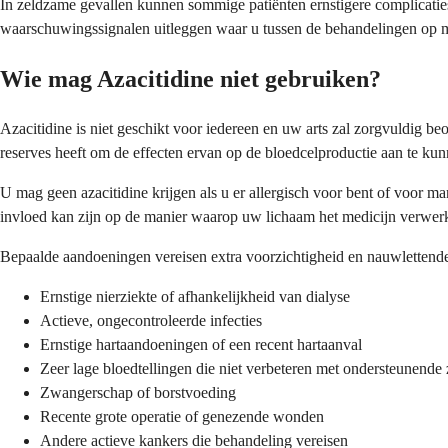
In zeldzame gevallen kunnen sommige patiënten ernstigere complicaties
waarschuwingssignalen uitleggen waar u tussen de behandelingen op m
Wie mag Azacitidine niet gebruiken?
Azacitidine is niet geschikt voor iedereen en uw arts zal zorgvuldig b
reserves heeft om de effecten ervan op de bloedcelproductie aan te kun
U mag geen azacitidine krijgen als u er allergisch voor bent of voor man
invloed kan zijn op de manier waarop uw lichaam het medicijn verwerk
Bepaalde aandoeningen vereisen extra voorzichtigheid en nauwlettende 
Ernstige nierziekte of afhankelijkheid van dialyse
Actieve, ongecontroleerde infecties
Ernstige hartaandoeningen of een recent hartaanval
Zeer lage bloedtellingen die niet verbeteren met ondersteunende
Zwangerschap of borstvoeding
Recente grote operatie of genezende wonden
Andere actieve kankers die behandeling vereisen