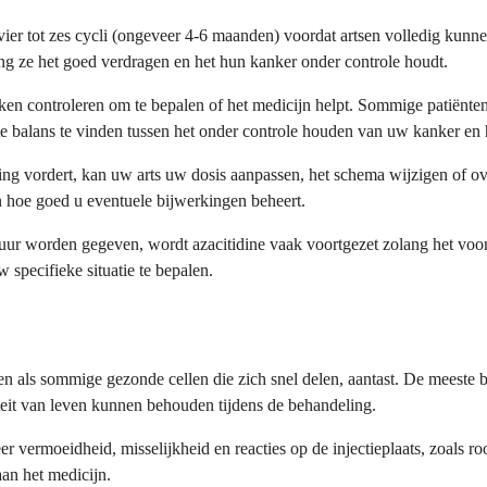
vier tot zes cycli (ongeveer 4-6 maanden) voordat artsen volledig kunn
ang ze het goed verdragen en het hun kanker onder controle houdt.
controleren om te bepalen of het medicijn helpt. Sommige patiënten zi
ste balans te vinden tussen het onder controle houden van uw kanker en
ng vordert, kan uw arts uw dosis aanpassen, het schema wijzigen of ove
n hoe goed u eventuele bijwerkingen beheert.
duur worden gegeven, wordt azacitidine vaak voortgezet zolang het voo
pecifieke situatie te bepalen.
 als sommige gezonde cellen die zich snel delen, aantast. De meeste b
teit van leven kunnen behouden tijdens de behandeling.
vermoeidheid, misselijkheid en reacties op de injectieplaats, zoals ro
an het medicijn.