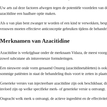
Uw arts zal deze factoren afwegen tegen de potentiële voordelen van 
azacitidine een haalbare optie maken.
Als u van plan bent zwanger te worden of een kind te verwekken, bespr
vrouwen moeten effectieve anticonceptie gebruiken tijdens de behande
Merknamen van Azacitidine
Azacitidine is verkrijgbaar onder de merknaam Vidaza, de meest voorges
zowel subcutane als intraveneuze formuleringen.
Een nieuwere orale vorm genaamd Onureg (azacitidinetabletten) is ook
sommige patiënten in staat de behandeling thuis voort te zetten in plaat
Generieke versies van injecteerbare azacitidine zijn ook beschikbaar, 
invloed zijn op welke specifieke merk- of generieke versie u ontvangt.
Ongeacht welk merk u ontvangt, de actieve ingrediënt en de effectivitei