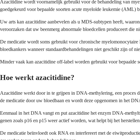
Azacitidine wordt voornamelijk gebruikt voor de behandeling van my
goedgekeurd voor bepaalde soorten acute myeloïde leukemie (AML) bij 
Uw arts kan azacitidine aanbevelen als u MDS-subtypen heeft, waaronde
veroorzaken dat uw beenmerg abnormale bloedcellen produceert die niet
De medicatie wordt soms gebruikt voor chronische myelomonocytaire 
bloedkankers wanneer standaardbehandelingen niet geschikt zijn of ni
Minder vaak kan azacitidine off-label worden gebruikt voor bepaalde
Hoe werkt azacitidine?
Azacitidine werkt door in te grijpen in DNA-methylering, een proces d
de medicatie door uw bloedbaan en wordt deze opgenomen in het DNA 
Eenmaal in het DNA vangt en put azacitidine het enzym DNA-methyltra
genen zoals p16 en p15 weer actief worden, wat helpt bij het herstelle
De medicatie beïnvloedt ook RNA en interfereert met de eiwitproductie