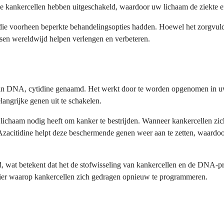
ie kankercellen hebben uitgeschakeld, waardoor uw lichaam de ziekte ef
die voorheen beperkte behandelingsopties hadden. Hoewel het zorgvuldi
nsen wereldwijd helpen verlengen en verbeteren.
een van DNA, cytidine genaamd. Het werkt door te worden opgenomen 
angrijke genen uit te schakelen.
 lichaam nodig heeft om kanker te bestrijden. Wanneer kankercellen zi
zacitidine helpt deze beschermende genen weer aan te zetten, waardoo
, wat betekent dat het de stofwisseling van kankercellen en de DNA-pro
manier waarop kankercellen zich gedragen opnieuw te programmeren.