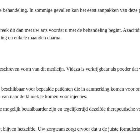
de behandeling. In sommige gevallen kan het eerst aanpakken van deze
eek dit dan met uw arts voordat u met de behandeling begint. Azacitid
ling en enkele maanden daarna.
chreven vorm van dit medicijn. Vidaza is verkrijgbaar als poeder dat w
 beschikbaar voor bepaalde patiënten die in aanmerking komen voor ond
s van naar de kliniek te komen voor injecties.
die mogelijk betaalbaarder zijn en tegelijkertijd dezelfde therapeutis
t blijven hetzelfde. Uw zorgteam zorgt ervoor dat u de juiste formuleri