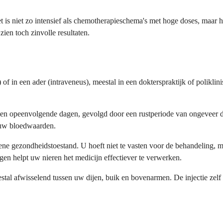
 is niet zo intensief als chemotherapieschema's met hoge doses, maar h
ien toch zinvolle resultaten.
 of in een ader (intraveneus), meestal in een dokterspraktijk of polikl
en opeenvolgende dagen, gevolgd door een rustperiode van ongeveer d
 uw bloedwaarden.
e gezondheidstoestand. U hoeft niet te vasten voor de behandeling, maa
n helpt uw nieren het medicijn effectiever te verwerken.
stal afwisselend tussen uw dijen, buik en bovenarmen. De injectie zelf