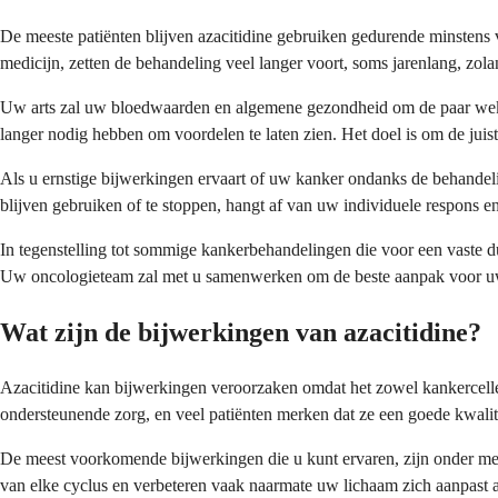
De meeste patiënten blijven azacitidine gebruiken gedurende minstens 
medicijn, zetten de behandeling veel langer voort, soms jarenlang, zol
Uw arts zal uw bloedwaarden en algemene gezondheid om de paar weken 
langer nodig hebben om voordelen te laten zien. Het doel is om de jui
Als u ernstige bijwerkingen ervaart of uw kanker ondanks de behandeli
blijven gebruiken of te stoppen, hangt af van uw individuele respons e
In tegenstelling tot sommige kankerbehandelingen die voor een vaste 
Uw oncologieteam zal met u samenwerken om de beste aanpak voor uw s
Wat zijn de bijwerkingen van azacitidine?
Azacitidine kan bijwerkingen veroorzaken omdat het zowel kankercellen
ondersteunende zorg, en veel patiënten merken dat ze een goede kwali
De meest voorkomende bijwerkingen die u kunt ervaren, zijn onder meer 
van elke cyclus en verbeteren vaak naarmate uw lichaam zich aanpast a