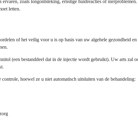
 ervaren, zoals longontsteking, ernstige huidreacties of nierprobleme
oet letten.
eoordelen of het veilig voor u is op basis van uw algehele gezondheid 
nen.
nitol (een bestanddeel dat in de injectie wordt gebruikt). Uw arts zal oo
t.
controle, hoewel ze u niet automatisch uitsluiten van de behandeling:
 zorg