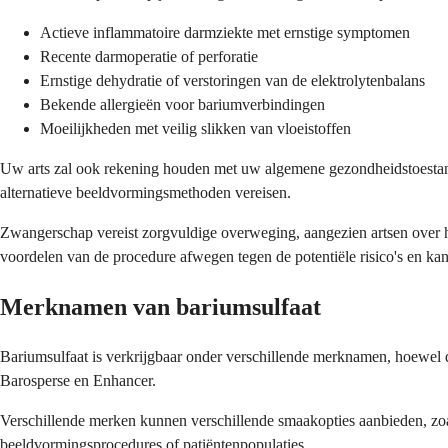
Actieve inflammatoire darmziekte met ernstige symptomen
Recente darmoperatie of perforatie
Ernstige dehydratie of verstoringen van de elektrolytenbalans
Bekende allergieën voor bariumverbindingen
Moeilijkheden met veilig slikken van vloeistoffen
Uw arts zal ook rekening houden met uw algemene gezondheidstoestan
alternatieve beeldvormingsmethoden vereisen.
Zwangerschap vereist zorgvuldige overweging, aangezien artsen over h
voordelen van de procedure afwegen tegen de potentiële risico's en ka
Merknamen van bariumsulfaat
Bariumsulfaat is verkrijgbaar onder verschillende merknamen, hoewel 
Barosperse en Enhancer.
Verschillende merken kunnen verschillende smaakopties aanbieden, zo
beeldvormingsprocedures of patiëntenpopulaties.