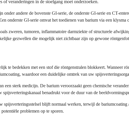
s of veranderingen in de stoelgang moet onderzoeken.
 onder andere de bovenste GI-serie, de onderste GI-serie en CT-entero
n onderste GI-serie omvat het toedienen van barium via een klysma o
s zweren, tumoren, inflammatoire darmziekte of structurele afwijkinge
elijke gezwellen die mogelijk niet zichtbaar zijn op gewone röntgenfot
elijk te bedekken met een stof die röntgenstralen blokkeert. Wanneer r
umcoating, waardoor een duidelijke omtrek van uw spijsverteringsorgan
van een sterk medicijn. De barium veroorzaakt geen chemische verander
 uw spijsverteringskanaal benadrukt voor de duur van de beeldvormingsp
 spijsverteringsstelsel blijft normaal werken, terwijl de bariumcoating a
 potentiële problemen op te sporen.