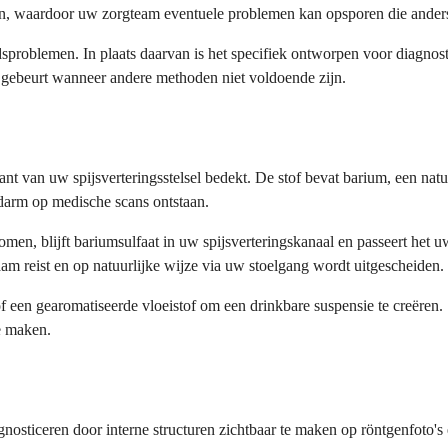
den, waardoor uw zorgteam eventuele problemen kan opsporen die anders
dsproblemen. In plaats daarvan is het specifiek ontworpen voor diagno
al gebeurt wanneer andere methoden niet voldoende zijn.
enkant van uw spijsverteringsstelsel bedekt. De stof bevat barium, een n
darm op medische scans ontstaan.
omen, blijft bariumsulfaat in uw spijsverteringskanaal en passeert het
m reist en op natuurlijke wijze via uw stoelgang wordt uitgescheiden.
f een gearomatiseerde vloeistof om een drinkbare suspensie te creëren
e maken.
iagnosticeren door interne structuren zichtbaar te maken op röntgenfoto