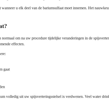
 wanneer u elk deel van de bariumsulfaat moet innemen. Het nauwkeurig
at?
ormaal om na uw procedure tijdelijke veranderingen in de spijsverteri
omende effecten.
ere:
em gaat
den
rium volledig uit uw spijsverteringsstelsel is verdwenen. Veel water 