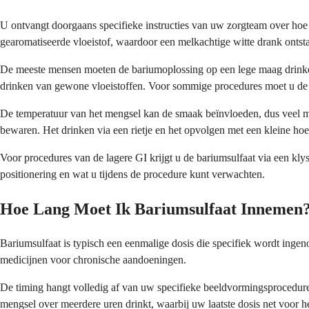
U ontvangt doorgaans specifieke instructies van uw zorgteam over hoe
gearomatiseerde vloeistof, waardoor een melkachtige witte drank ontsta
De meeste mensen moeten de bariumoplossing op een lege maag drinken,
drinken van gewone vloeistoffen. Voor sommige procedures moet u de ba
De temperatuur van het mengsel kan de smaak beïnvloeden, dus veel men
bewaren. Het drinken via een rietje en het opvolgen met een kleine h
Voor procedures van de lagere GI krijgt u de bariumsulfaat via een klysm
positionering en wat u tijdens de procedure kunt verwachten.
Hoe Lang Moet Ik Bariumsulfaat Innemen
Bariumsulfaat is typisch een eenmalige dosis die specifiek wordt inge
medicijnen voor chronische aandoeningen.
De timing hangt volledig af van uw specifieke beeldvormingsprocedure
mengsel over meerdere uren drinkt, waarbij uw laatste dosis net voor