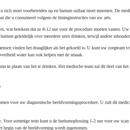
 u zich moet voorbereiden op en barium sulfaat moet innemen. De medi
at die u consumeert volgens de timinginstructies van uw arts.
 wat betekent dat ze 8-12 uur voor de procedure moeten vasten. Uw ar
rium geleidelijk over meerdere uren drinken, terwijl andere inhouden 
sen vinden het draaglijker als het gekoeld is. U kunt uw zorgteam vra
oeveelheid water kan ook helpen met de smaak.
a in plaats van het te drinken. Het medische team zal dit deel van het p
?
nomen voor uw diagnostische beeldvormingsprocedure. U zult dit medici
. Voor sommige tests kunt u de bariumoplossing 1-2 uur voor uw scan 
 het begin van de beeldvorming wordt ingenomen.