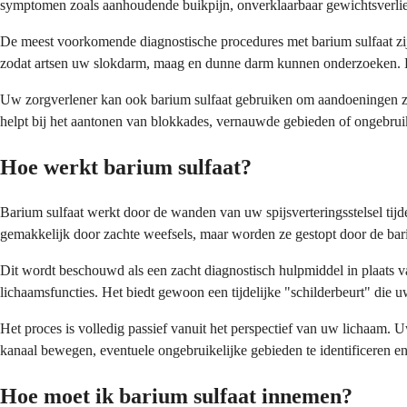
symptomen zoals aanhoudende buikpijn, onverklaarbaar gewichtsverlie
De meest voorkomende diagnostische procedures met barium sulfaat zijn
zodat artsen uw slokdarm, maag en dunne darm kunnen onderzoeken. Ee
Uw zorgverlener kan ook barium sulfaat gebruiken om aandoeningen zoal
helpt bij het aantonen van blokkades, vernauwde gebieden of ongebruik
Hoe werkt barium sulfaat?
Barium sulfaat werkt door de wanden van uw spijsverteringsstelsel tijd
gemakkelijk door zachte weefsels, maar worden ze gestopt door de bari
Dit wordt beschouwd als een zacht diagnostisch hulpmiddel in plaats 
lichaamsfuncties. Het biedt gewoon een tijdelijke "schilderbeurt" die
Het proces is volledig passief vanuit het perspectief van uw lichaam. Uw
kanaal bewegen, eventuele ongebruikelijke gebieden te identificeren en
Hoe moet ik barium sulfaat innemen?