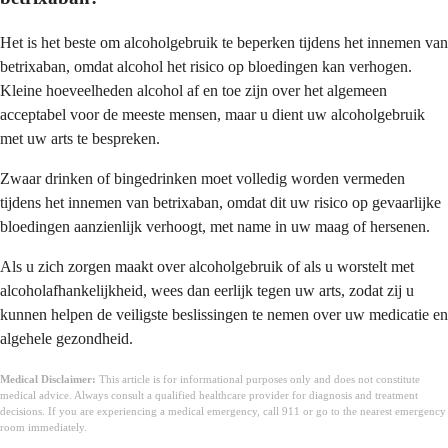
Het is het beste om alcoholgebruik te beperken tijdens het innemen van
betrixaban, omdat alcohol het risico op bloedingen kan verhogen.
Kleine hoeveelheden alcohol af en toe zijn over het algemeen
acceptabel voor de meeste mensen, maar u dient uw alcoholgebruik
met uw arts te bespreken.
Zwaar drinken of bingedrinken moet volledig worden vermeden
tijdens het innemen van betrixaban, omdat dit uw risico op gevaarlijke
bloedingen aanzienlijk verhoogt, met name in uw maag of hersenen.
Als u zich zorgen maakt over alcoholgebruik of als u worstelt met
alcoholafhankelijkheid, wees dan eerlijk tegen uw arts, zodat zij u
kunnen helpen de veiligste beslissingen te nemen over uw medicatie en
algehele gezondheid.
Medical Disclaimer:
This article is for informational purposes only and does not constitute
medical advice. Always consult a qualified healthcare provider for diagnosis and treatment
decisions. If you are experiencing a medical emergency, call 911 or go to the nearest emergency
room immediately.