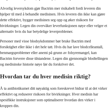
Alvorlig leversykdom gjør Bactrim mer risikabelt fordi leveren din
hjelper til med å behandle medisinen. Hvis leveren din ikke kan gjøre
dette effektivt, bygger medisinen seg opp og øker risikoen for
bivirkninger. Legen din overvåker leverfunksjonen nøye eller velger et
alternativ hvis du har betydelige leverproblemer.
Personer med visse blodsykdommer bør bruke Bactrim med
forsiktighet eller ikke i det hele tatt. Hvis du har lave blodcelleantall,
benmargsproblemer eller anemi på grunn av folsyremangel, kan
Bactrim forverre disse tilstandene. Legen din gjennomgår blodtellingen
og medisinske historie nøye før du forskriver det.
Hvordan tar du hver medisin riktig?
Å ta antibiotikumet ditt nøyaktig som foreskrevet bidrar til at det virker
effektivt og reduserer risikoen for bivirkninger. Hver medisin har
spesifikke instruksjoner som optimaliserer hvordan den virker i
kroppen din.