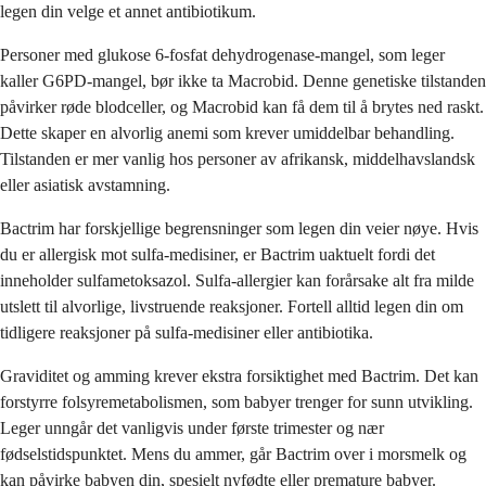
legen din velge et annet antibiotikum.
Personer med glukose 6-fosfat dehydrogenase-mangel, som leger
kaller G6PD-mangel, bør ikke ta Macrobid. Denne genetiske tilstanden
påvirker røde blodceller, og Macrobid kan få dem til å brytes ned raskt.
Dette skaper en alvorlig anemi som krever umiddelbar behandling.
Tilstanden er mer vanlig hos personer av afrikansk, middelhavslandsk
eller asiatisk avstamning.
Bactrim har forskjellige begrensninger som legen din veier nøye. Hvis
du er allergisk mot sulfa-medisiner, er Bactrim uaktuelt fordi det
inneholder sulfametoksazol. Sulfa-allergier kan forårsake alt fra milde
utslett til alvorlige, livstruende reaksjoner. Fortell alltid legen din om
tidligere reaksjoner på sulfa-medisiner eller antibiotika.
Graviditet og amming krever ekstra forsiktighet med Bactrim. Det kan
forstyrre folsyremetabolismen, som babyer trenger for sunn utvikling.
Leger unngår det vanligvis under første trimester og nær
fødselstidspunktet. Mens du ammer, går Bactrim over i morsmelk og
kan påvirke babyen din, spesielt nyfødte eller premature babyer.