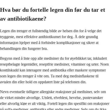
Hva bør du fortelle legen din før du tar et
av antibiotikaene?
Legen din trenger et fullstendig bilde av helsen din for å velge det
tryggeste, mest effektive antibiotikumet for deg. Å dele grundig
informasjon hjelper med å forhindre komplikasjoner og sikrer at
behandlingen din fungerer bra.
Begynn med å liste opp alle medisiner du for øyeblikket tar, inkludert
reseptbelagte legemidler, reseptfrie medisiner, vitaminer og urter. Noen
kosttilskudd kan interagere med antibiotika eller maskere symptomer
som legen din trenger å vite om. Ta med deg medisinflaskene til
avtalen din eller hold en oppdatert liste på telefonen din.
Nevn eventuelle tidligere allergiske reaksjoner på medisiner, selv om
de virket mindre alvorlige. Utslett, elveblest, hevelse, pustevansker
eller alvorlig kløe er alt viktig. Fortell legen din spesifikt om reaksjoner
på sulfa-medisiner, antibiotika eller andre medisiner. Selv om du ikke