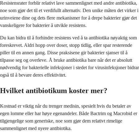
Resistensrater forblir relativt lave sammenlignet med andre antibiotika,
noe som gjør det til et verdifullt alternativ. Den unike måten det virker i
urinveiene dine og dets flere mekanismer for å drepe bakterier gjør det
vanskeligere for bakterier å utvikle resistens.
Du kan bidra til å forhindre resistens ved å ta antibiotika nøyaktig som
foreskrevet. Aldri hopp over doser, stopp tidlig, eller spar resterende
piller til en annen gang. Disse praksisene gir bakterier sjanser til å
tilpasse seg og overleve. Å bruke antibiotika bare når det er absolutt
nødvendig for bakterielle infeksjoner i stedet for virusinfeksjoner bidrar
også til å bevare deres effektivitet.
Hvilket antibiotikum koster mer?
Kostnad er viktig når du trenger medisin, spesielt hvis du betaler av
egen lomme eller har høye egenandeler. Både Bactrim og Macrobid er
tilgjengelige som generiske, noe som gjør dem relativt rimelige
sammenlignet med nyere antibiotika.