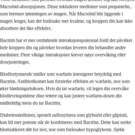
Macrobid-absorpsjonen. Disse inkluderer medisiner som propantelin,
som bremser tømmingen av magen. Når Macrobid blir liggende i
magen lenger, kan det forårsake mer kvalme, og kroppen din kan ikke
absorbere det like effektivt.
Bactrim har et mer omfattende interaksjonspotensial fordi det påvirker
hele kroppen din og påvirker hvordan leveren din behandler andre
medisiner. Flere viktige interaksjoner krever nøye overvåking eller
dosejusteringer.
Blodfortynnende midler som warfarin interagerer betydelig med
Bactrim. Antibiotikumet kan forsterke effekten av warfarin, noe som
øker blødningsrisikoen. Hvis du tar warfarin, vil legen din overvåke
blodlevringstidene dine tettere og kan justere warfarin-dosen din
midlertidig mens du tar Bactrim.
Diabetesmedisiner, spesielt sulfonylurea som glyburid eller glipizid,
kan bli mer potente når de kombineres med Bactrim. Dette kan senke
blodsukkeret ditt for lavt, noe som forårsaker hypoglykemi. Sjekk