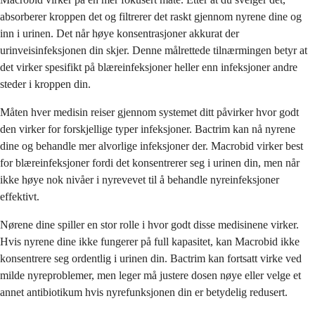
absorberer kroppen det og filtrerer det raskt gjennom nyrene dine og
inn i urinen. Det når høye konsentrasjoner akkurat der
urinveisinfeksjonen din skjer. Denne målrettede tilnærmingen betyr at
det virker spesifikt på blæreinfeksjoner heller enn infeksjoner andre
steder i kroppen din.
Måten hver medisin reiser gjennom systemet ditt påvirker hvor godt
den virker for forskjellige typer infeksjoner. Bactrim kan nå nyrene
dine og behandle mer alvorlige infeksjoner der. Macrobid virker best
for blæreinfeksjoner fordi det konsentrerer seg i urinen din, men når
ikke høye nok nivåer i nyrevevet til å behandle nyreinfeksjoner
effektivt.
Nørene dine spiller en stor rolle i hvor godt disse medisinene virker.
Hvis nyrene dine ikke fungerer på full kapasitet, kan Macrobid ikke
konsentrere seg ordentlig i urinen din. Bactrim kan fortsatt virke ved
milde nyreproblemer, men leger må justere dosen nøye eller velge et
annet antibiotikum hvis nyrefunksjonen din er betydelig redusert.