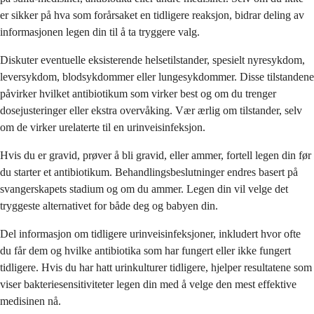
er sikker på hva som forårsaket en tidligere reaksjon, bidrar deling av
informasjonen legen din til å ta tryggere valg.
Diskuter eventuelle eksisterende helsetilstander, spesielt nyresykdom,
leversykdom, blodsykdommer eller lungesykdommer. Disse tilstandene
påvirker hvilket antibiotikum som virker best og om du trenger
dosejusteringer eller ekstra overvåking. Vær ærlig om tilstander, selv
om de virker urelaterte til en urinveisinfeksjon.
Hvis du er gravid, prøver å bli gravid, eller ammer, fortell legen din før
du starter et antibiotikum. Behandlingsbeslutninger endres basert på
svangerskapets stadium og om du ammer. Legen din vil velge det
tryggeste alternativet for både deg og babyen din.
Del informasjon om tidligere urinveisinfeksjoner, inkludert hvor ofte
du får dem og hvilke antibiotika som har fungert eller ikke fungert
tidligere. Hvis du har hatt urinkulturer tidligere, hjelper resultatene som
viser bakteriesensitiviteter legen din med å velge den mest effektive
medisinen nå.