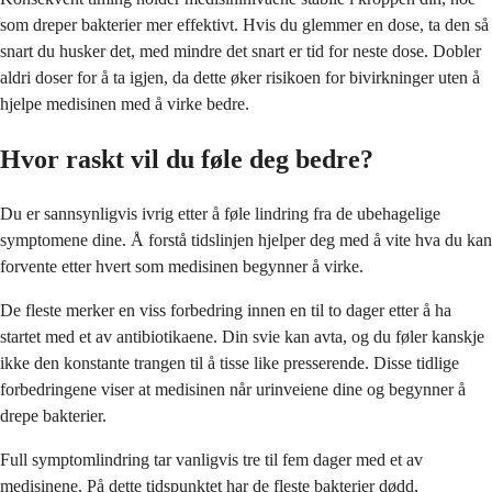
som dreper bakterier mer effektivt. Hvis du glemmer en dose, ta den så
snart du husker det, med mindre det snart er tid for neste dose. Dobler
aldri doser for å ta igjen, da dette øker risikoen for bivirkninger uten å
hjelpe medisinen med å virke bedre.
Hvor raskt vil du føle deg bedre?
Du er sannsynligvis ivrig etter å føle lindring fra de ubehagelige
symptomene dine. Å forstå tidslinjen hjelper deg med å vite hva du kan
forvente etter hvert som medisinen begynner å virke.
De fleste merker en viss forbedring innen en til to dager etter å ha
startet med et av antibiotikaene. Din svie kan avta, og du føler kanskje
ikke den konstante trangen til å tisse like presserende. Disse tidlige
forbedringene viser at medisinen når urinveiene dine og begynner å
drepe bakterier.
Full symptomlindring tar vanligvis tre til fem dager med et av
medisinene. På dette tidspunktet har de fleste bakterier dødd,