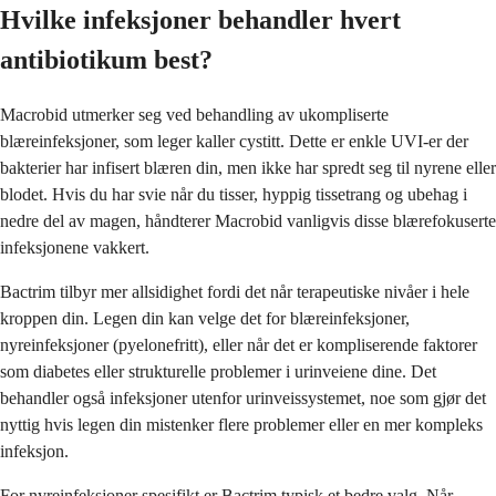
Hvilke infeksjoner behandler hvert
antibiotikum best?
Macrobid utmerker seg ved behandling av ukompliserte
blæreinfeksjoner, som leger kaller cystitt. Dette er enkle UVI-er der
bakterier har infisert blæren din, men ikke har spredt seg til nyrene eller
blodet. Hvis du har svie når du tisser, hyppig tissetrang og ubehag i
nedre del av magen, håndterer Macrobid vanligvis disse blærefokuserte
infeksjonene vakkert.
Bactrim tilbyr mer allsidighet fordi det når terapeutiske nivåer i hele
kroppen din. Legen din kan velge det for blæreinfeksjoner,
nyreinfeksjoner (pyelonefritt), eller når det er kompliserende faktorer
som diabetes eller strukturelle problemer i urinveiene dine. Det
behandler også infeksjoner utenfor urinveissystemet, noe som gjør det
nyttig hvis legen din mistenker flere problemer eller en mer kompleks
infeksjon.
For nyreinfeksjoner spesifikt er Bactrim typisk et bedre valg. Når