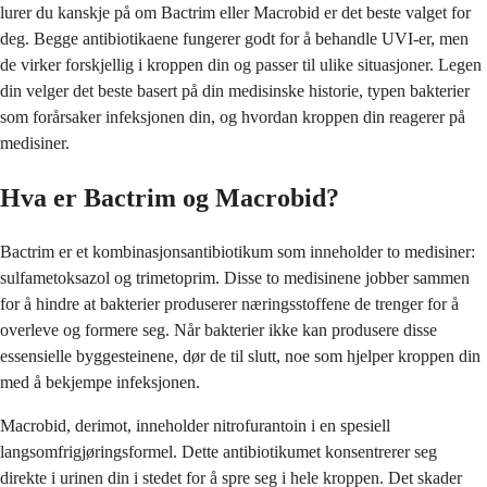
lurer du kanskje på om Bactrim eller Macrobid er det beste valget for
deg. Begge antibiotikaene fungerer godt for å behandle UVI-er, men
de virker forskjellig i kroppen din og passer til ulike situasjoner. Legen
din velger det beste basert på din medisinske historie, typen bakterier
som forårsaker infeksjonen din, og hvordan kroppen din reagerer på
medisiner.
Hva er Bactrim og Macrobid?
Bactrim er et kombinasjonsantibiotikum som inneholder to medisiner:
sulfametoksazol og trimetoprim. Disse to medisinene jobber sammen
for å hindre at bakterier produserer næringsstoffene de trenger for å
overleve og formere seg. Når bakterier ikke kan produsere disse
essensielle byggesteinene, dør de til slutt, noe som hjelper kroppen din
med å bekjempe infeksjonen.
Macrobid, derimot, inneholder nitrofurantoin i en spesiell
langsomfrigjøringsformel. Dette antibiotikumet konsentrerer seg
direkte i urinen din i stedet for å spre seg i hele kroppen. Det skader