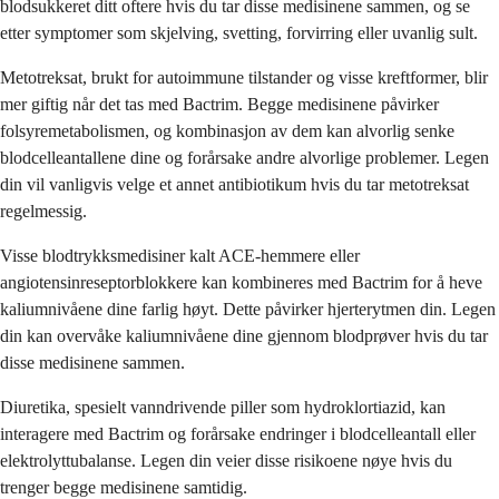
blodsukkeret ditt oftere hvis du tar disse medisinene sammen, og se
etter symptomer som skjelving, svetting, forvirring eller uvanlig sult.
Metotreksat, brukt for autoimmune tilstander og visse kreftformer, blir
mer giftig når det tas med Bactrim. Begge medisinene påvirker
folsyremetabolismen, og kombinasjon av dem kan alvorlig senke
blodcelleantallene dine og forårsake andre alvorlige problemer. Legen
din vil vanligvis velge et annet antibiotikum hvis du tar metotreksat
regelmessig.
Visse blodtrykksmedisiner kalt ACE-hemmere eller
angiotensinreseptorblokkere kan kombineres med Bactrim for å heve
kaliumnivåene dine farlig høyt. Dette påvirker hjerterytmen din. Legen
din kan overvåke kaliumnivåene dine gjennom blodprøver hvis du tar
disse medisinene sammen.
Diuretika, spesielt vanndrivende piller som hydroklortiazid, kan
interagere med Bactrim og forårsake endringer i blodcelleantall eller
elektrolyttubalanse. Legen din veier disse risikoene nøye hvis du
trenger begge medisinene samtidig.