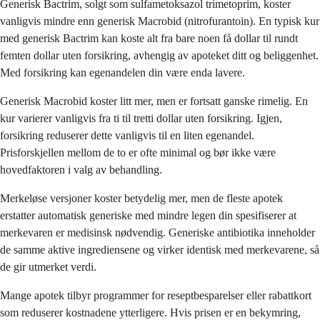
Generisk Bactrim, solgt som sulfametoksazol trimetoprim, koster
vanligvis mindre enn generisk Macrobid (nitrofurantoin). En typisk kur
med generisk Bactrim kan koste alt fra bare noen få dollar til rundt
femten dollar uten forsikring, avhengig av apoteket ditt og beliggenhet.
Med forsikring kan egenandelen din være enda lavere.
Generisk Macrobid koster litt mer, men er fortsatt ganske rimelig. En
kur varierer vanligvis fra ti til tretti dollar uten forsikring. Igjen,
forsikring reduserer dette vanligvis til en liten egenandel.
Prisforskjellen mellom de to er ofte minimal og bør ikke være
hovedfaktoren i valg av behandling.
Merkeløse versjoner koster betydelig mer, men de fleste apotek
erstatter automatisk generiske med mindre legen din spesifiserer at
merkevaren er medisinsk nødvendig. Generiske antibiotika inneholder
de samme aktive ingrediensene og virker identisk med merkevarene, så
de gir utmerket verdi.
Mange apotek tilbyr programmer for reseptbesparelser eller rabattkort
som reduserer kostnadene ytterligere. Hvis prisen er en bekymring,