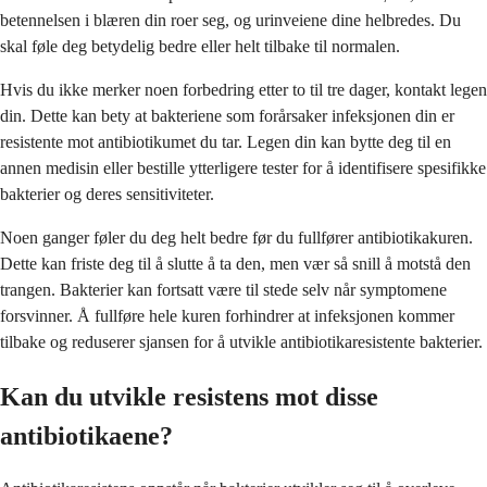
betennelsen i blæren din roer seg, og urinveiene dine helbredes. Du
skal føle deg betydelig bedre eller helt tilbake til normalen.
Hvis du ikke merker noen forbedring etter to til tre dager, kontakt legen
din. Dette kan bety at bakteriene som forårsaker infeksjonen din er
resistente mot antibiotikumet du tar. Legen din kan bytte deg til en
annen medisin eller bestille ytterligere tester for å identifisere spesifikke
bakterier og deres sensitiviteter.
Noen ganger føler du deg helt bedre før du fullfører antibiotikakuren.
Dette kan friste deg til å slutte å ta den, men vær så snill å motstå den
trangen. Bakterier kan fortsatt være til stede selv når symptomene
forsvinner. Å fullføre hele kuren forhindrer at infeksjonen kommer
tilbake og reduserer sjansen for å utvikle antibiotikaresistente bakterier.
Kan du utvikle resistens mot disse
antibiotikaene?