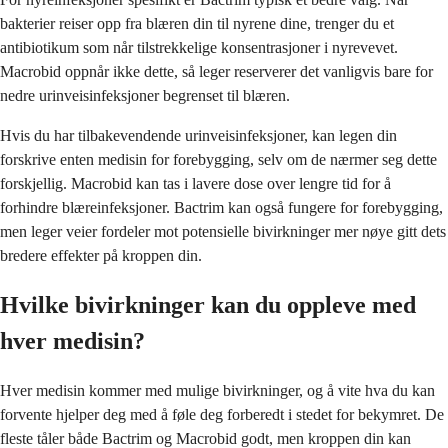
bakterier reiser opp fra blæren din til nyrene dine, trenger du et
antibiotikum som når tilstrekkelige konsentrasjoner i nyrevevet.
Macrobid oppnår ikke dette, så leger reserverer det vanligvis bare for
nedre urinveisinfeksjoner begrenset til blæren.
Hvis du har tilbakevendende urinveisinfeksjoner, kan legen din
forskrive enten medisin for forebygging, selv om de nærmer seg dette
forskjellig. Macrobid kan tas i lavere dose over lengre tid for å
forhindre blæreinfeksjoner. Bactrim kan også fungere for forebygging,
men leger veier fordeler mot potensielle bivirkninger mer nøye gitt dets
bredere effekter på kroppen din.
Hvilke bivirkninger kan du oppleve med
hver medisin?
Hver medisin kommer med mulige bivirkninger, og å vite hva du kan
forvente hjelper deg med å føle deg forberedt i stedet for bekymret. De
fleste tåler både Bactrim og Macrobid godt, men kroppen din kan