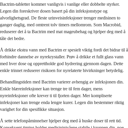
Bactrim-tabletter kommer vanligvis i vanlige eller dobbelte styrker.
Legen din foreskriver dosen basert på din infeksjonstype og
alvorlighetsgrad. De fleste urinveisinfeksjoner trenger medisinen to
ganger daglig, med omtrent tolv timers mellomrom. Som Macrobid,
reduserer det å ta Bactrim med mat mageubehag og hjelper deg med å
tåle det bedre.
Å drikke ekstra vann med Bactrim er spesielt viktig fordi det bidrar til å
forhindre dannelse av nyrekrystaller. Prøv å drikke et fullt glass vann
med hver dose og opprettholde god hydrering gjennom dagen. Dette
enkle trinnet reduserer risikoen for nyrelaterte bivirkninger betydelig.
Behandlingstiden med Bactrim varierer avhengig av infeksjonen din.
Enkle blæreinfeksjoner kan trenge tre til fem dager, mens
nyreinfeksjoner ofte krever ti til fjorten dager. Mer kompliserte
infeksjoner kan trenge enda lengre kurer. Legen din bestemmer riktig
varighet for din spesifikke situasjon.
Å sette telefonpåminnelser hjelper deg med å huske doser til rett tid.
Konsekvent timing holder medisininivåene stabile i kroppen din, noe