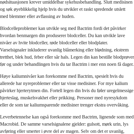
nødsituasjonen krever umiddelbar sykehusbehandling. Slutt medisinen
og søk øyeblikkelig hjelp hvis du utvikler et raskt spredende utslett
med blemmer eller avflassing av huden.
Blodcelleproblemer kan utvikle seg med Bactrim fordi det påvirker
hvordan benmargen din produserer blodceller. Du kan utvikle lave
nivåer av hvite blodceller, røde blodceller eller blodplater.
Varselsignaler inkluderer uvanlig blåmerking eller blødning, ekstrem
tretthet, blek hud, feber eller sår hals. Legen din kan bestille blodprøver
før og under behandlingen hvis du tar Bactrim i mer enn noen få dager.
Høye kaliumnivåer kan forekomme med Bactrim, spesielt hvis du
allerede har nyreproblemer eller tar visse medisiner. For mye kalium
påvirker hjerterytmen din. Fortell legen din hvis du føler uregelmessige
hjerteslag, muskelsvakhet eller prikking. Personer med nyresykdom
eller de som tar kaliumsparende medisiner trenger ekstra overvåking.
Leverbetennelse kan også forekomme med Bactrim, lignende som med
Macrobid. De samme varselsignalene gjelder: gulsott, mørk urin, lys
avføring eller smerter i øvre del av magen. Selv om det er uvanlig,