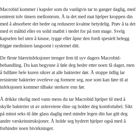
Macrobid kommer i kapsler som du vanligvis tar to ganger daglig, med
omtrent tolv timers mellomrom. Å ta det med mat hjelper kroppen din
med å absorbere det bedre og reduserer kvalme betydelig. Prøv å ta det
med et måltid eller en solid matbit i stedet for på tom mage. Svelg
kapselen hel uten å knuse, tygge eller åpne den fordi spesielt belegg
frigjør medisinen langsomt i systemet ditt.
De fleste blæreinfeksjoner trenger fem til syv dagers Macrobid-
behandling. Du kan begynne å føle deg bedre etter noen få dager, men
å fullføre hele kuren sikrer at alle bakterier dør. Å stoppe tidlig lar
resistente bakterier overleve og formere seg, noe som kan føre til at
infeksjonen kommer tilbake sterkere enn før.
Å drikke rikelig med vann mens du tar Macrobid hjelper til med å
skylle bakterier ut av urinveiene dine og holder deg komfortabel. Sikt
på minst seks til åtte glass daglig med mindre legen din har gitt deg
andre væskeinstruksjoner. Å holde seg hydrert hjelper også med å
forhindre noen bivirkninger.