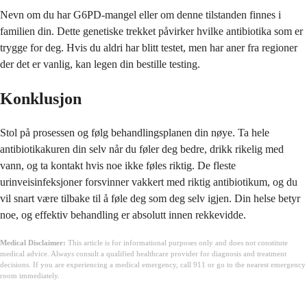
Nevn om du har G6PD-mangel eller om denne tilstanden finnes i
familien din. Dette genetiske trekket påvirker hvilke antibiotika som er
trygge for deg. Hvis du aldri har blitt testet, men har aner fra regioner
der det er vanlig, kan legen din bestille testing.
Konklusjon
Stol på prosessen og følg behandlingsplanen din nøye. Ta hele
antibiotikakuren din selv når du føler deg bedre, drikk rikelig med
vann, og ta kontakt hvis noe ikke føles riktig. De fleste
urinveisinfeksjoner forsvinner vakkert med riktig antibiotikum, og du
vil snart være tilbake til å føle deg som deg selv igjen. Din helse betyr
noe, og effektiv behandling er absolutt innen rekkevidde.
Medical Disclaimer:
This article is for informational purposes only and does not constitute
medical advice. Always consult a qualified healthcare provider for diagnosis and treatment
decisions. If you are experiencing a medical emergency, call 911 or go to the nearest emergency
room immediately.