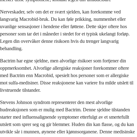
Nerveskader, selv om det er svært sjelden, kan forekomme ved
langvarig Macrobid-bruk. Du kan føle prikking, nummenhet eller
uvanlige sensasjoner i hendene eller føttene. Dette skjer oftere hos
personer som tar det i måneder i stedet for et typisk ukelangt forløp.
Legen din overvåker denne risikoen hvis du trenger langvarig
behandling.
Bactrim har egne sjeldne, men alvorlige risikoer som fortjener din
oppmerksomhet. Alvorlige allergiske reaksjoner forekommer oftere
med Bactrim enn Macrobid, spesielt hos personer som er allergiske
mot sulfa-medisiner. Disse reaksjonene kan variere fra milde utslett til
livstruende tilstander.
Stevens Johnson syndrom representerer den mest alvorlige
hudreaksjonen som er mulig med Bactrim. Denne sjeldne tilstanden
starter med influensalignende symptomer etterfulgt av et smertefullt
utslett som sprer seg og gir blemmer. Huden din kan flasse, og du kan
utvikle sår i munnen, øynene eller kjønnsorganene. Denne medisinske