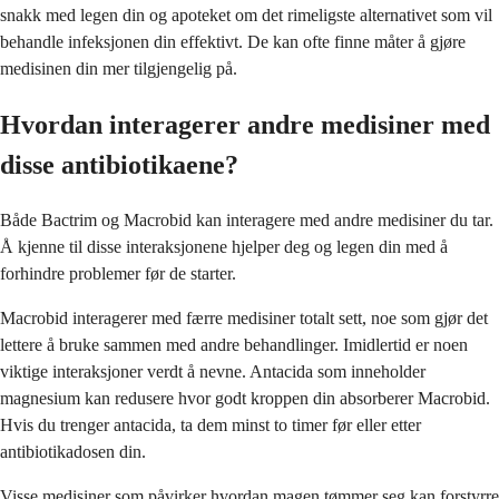
snakk med legen din og apoteket om det rimeligste alternativet som vil
behandle infeksjonen din effektivt. De kan ofte finne måter å gjøre
medisinen din mer tilgjengelig på.
Hvordan interagerer andre medisiner med
disse antibiotikaene?
Både Bactrim og Macrobid kan interagere med andre medisiner du tar.
Å kjenne til disse interaksjonene hjelper deg og legen din med å
forhindre problemer før de starter.
Macrobid interagerer med færre medisiner totalt sett, noe som gjør det
lettere å bruke sammen med andre behandlinger. Imidlertid er noen
viktige interaksjoner verdt å nevne. Antacida som inneholder
magnesium kan redusere hvor godt kroppen din absorberer Macrobid.
Hvis du trenger antacida, ta dem minst to timer før eller etter
antibiotikadosen din.
Visse medisiner som påvirker hvordan magen tømmer seg kan forstyrre