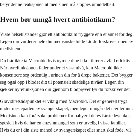
betyr denne reaksjonen at medisinen må stoppes umiddelbart.
Hvem bør unngå hvert antibiotikum?
Visse helsetilstander gjør ett antibiotikum tryggere enn et annet for deg.
Legen din vurderer hele din medisinske bilde før du forskriver noen av
medisinene.
Du bør ikke ta Macrobid hvis nyrene dine ikke filtrerer avfall effektivt.
Når nyrefunksjonen faller under et visst nivå, kan Macrobid ikke
konsentrere seg ordentlig i urinen din for å drepe bakterier. Det bygger
seg også opp i blodet ditt til potensielt skadelige nivåer. Legen din
sjekker nyrefunksjonen din gjennom blodprøver før du forskriver det.
Graviditetstidspunktet er viktig med Macrobid. Det er generelt trygt
under mesteparten av svangerskapet, men leger unngår det nær termin.
Medisinen kan forårsake problemer for babyer i deres første leveuker,
spesielt hvis de har en enzymmangel som er arvelig i visse familier.
Hvis du er i din siste måned av svangerskapet eller snart skal føde, vil