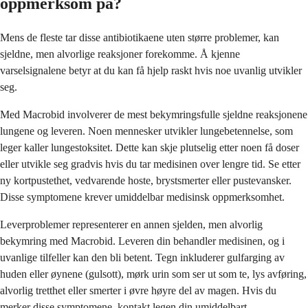
oppmerksom på?
Mens de fleste tar disse antibiotikaene uten større problemer, kan
sjeldne, men alvorlige reaksjoner forekomme. Å kjenne
varselsignalene betyr at du kan få hjelp raskt hvis noe uvanlig utvikler
seg.
Med Macrobid involverer de mest bekymringsfulle sjeldne reaksjonene
lungene og leveren. Noen mennesker utvikler lungebetennelse, som
leger kaller lungestoksitet. Dette kan skje plutselig etter noen få doser
eller utvikle seg gradvis hvis du tar medisinen over lengre tid. Se etter
ny kortpustethet, vedvarende hoste, brystsmerter eller pustevansker.
Disse symptomene krever umiddelbar medisinsk oppmerksomhet.
Leverproblemer representerer en annen sjelden, men alvorlig
bekymring med Macrobid. Leveren din behandler medisinen, og i
uvanlige tilfeller kan den bli betent. Tegn inkluderer gulfarging av
huden eller øynene (gulsott), mørk urin som ser ut som te, lys avføring,
alvorlig tretthet eller smerter i øvre høyre del av magen. Hvis du
merker disse symptomene, kontakt legen din umiddelbart.