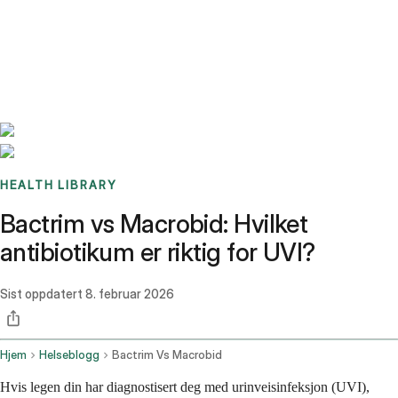
Benchmarks
Stories
FAQ
Sign up / Log in
HEALTH LIBRARY
Bactrim vs Macrobid: Hvilket
antibiotikum er riktig for UVI?
Sist oppdatert
8. februar 2026
Hjem
Helseblogg
Bactrim Vs Macrobid
Hvis legen din har diagnostisert deg med urinveisinfeksjon (UVI),