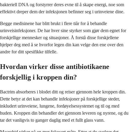
bakteriell DNA og forstyrrer deres evne til å skape energi, noe som
effektivt dreper dem der infeksjonen befinner seg i urinveiene dine.
Begge medisinene har blitt brukt i flere tiår for å behandle
urinveisinfeksjoner. De har hver sine styrker som gjør dem egnet for
forskjellige mennesker og situasjoner. Å forstå disse forskjellene
hjelper deg med å se hvorfor legen din kan velge den ene over den
andre for ditt spesifikke tilfelle.
Hvordan virker disse antibiotikaene
forskjellig i kroppen din?
Bactrim absorberes i blodet ditt og reiser gjennom hele kroppen din.
Dette betyr at det kan behandle infeksjoner på forskjellige steder,
inkludert urinveiene, lungene, fordøyelsessystemet og til og med
huden. Kroppen din behandler det gjennom leveren og nyrene, og du
tar det vanligvis to ganger daglig med et fullt glass vann.
Macrobid virker på en mer fokusert måte. Etter at du svelger det,