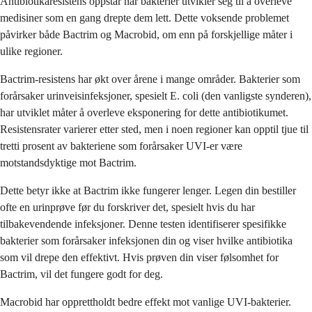
Antibiotikaresistens oppstår når bakterier utvikler seg til å overleve
medisiner som en gang drepte dem lett. Dette voksende problemet
påvirker både Bactrim og Macrobid, om enn på forskjellige måter i
ulike regioner.
Bactrim-resistens har økt over årene i mange områder. Bakterier som
forårsaker urinveisinfeksjoner, spesielt E. coli (den vanligste synderen),
har utviklet måter å overleve eksponering for dette antibiotikumet.
Resistensrater varierer etter sted, men i noen regioner kan opptil tjue til
tretti prosent av bakteriene som forårsaker UVI-er være
motstandsdyktige mot Bactrim.
Dette betyr ikke at Bactrim ikke fungerer lenger. Legen din bestiller
ofte en urinprøve før du forskriver det, spesielt hvis du har
tilbakevendende infeksjoner. Denne testen identifiserer spesifikke
bakterier som forårsaker infeksjonen din og viser hvilke antibiotika
som vil drepe den effektivt. Hvis prøven din viser følsomhet for
Bactrim, vil det fungere godt for deg.
Macrobid har opprettholdt bedre effekt mot vanlige UVI-bakterier.