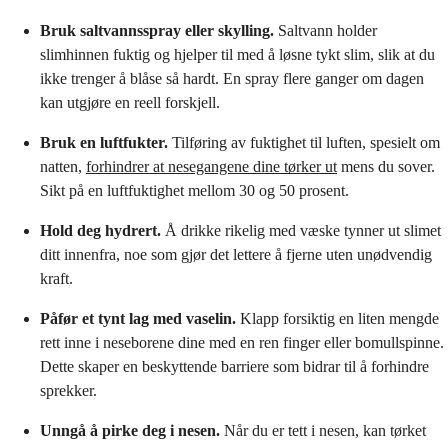
Bruk saltvannsspray eller skylling.
Saltvann holder
slimhinnen fuktig og hjelper til med å løsne tykt slim, slik at du
ikke trenger å blåse så hardt. En spray flere ganger om dagen
kan utgjøre en reell forskjell.
Bruk en luftfukter.
Tilføring av fuktighet til luften, spesielt om
natten,
forhindrer at nesegangene dine tørker ut
mens du sover.
Sikt på en luftfuktighet mellom 30 og 50 prosent.
Hold deg hydrert.
Å drikke rikelig med væske tynner ut slimet
ditt innenfra, noe som gjør det lettere å fjerne uten unødvendig
kraft.
Påfør et tynt lag med vaselin.
Klapp forsiktig en liten mengde
rett inne i neseborene dine med en ren finger eller bomullspinne.
Dette skaper en beskyttende barriere som bidrar til å forhindre
sprekker.
Unngå å pirke deg i nesen.
Når du er tett i nesen, kan tørket