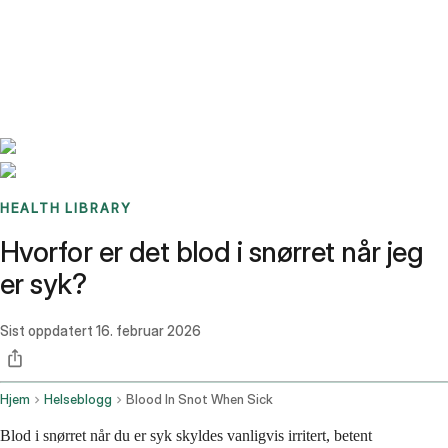
Benchmarks
Stories
FAQ
Sign up / Log in
HEALTH LIBRARY
Hvorfor er det blod i snørret når jeg
er syk?
Sist oppdatert
16. februar 2026
Hjem
Helseblogg
Blood In Snot When Sick
Blod i snørret når du er syk skyldes vanligvis irritert, betent