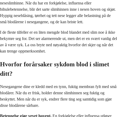
neseslimhinne. Når du har en forkjølelse, influensa eller
bihulebetennelse, blir det sarte slimhinnen inne i nesen hoven og skjør.
Hyppig neseblåsing, tørrhet og tett nese legger alle belastning på de
små blodårene i nesegangene, og de kan briste lett.
I de fleste tilfeller er en liten mengde blod blandet med slim noe å ikke
bekymre seg for. Det ser alarmerende ut, men det er en svært vanlig del
av å være syk. La oss bryte ned nøyaktig hvorfor det skjer og når det
kan trenge oppmerksomhet.
Hvorfor forårsaker sykdom blod i slimet
ditt?
Nesegangene dine er kledd med en tynn, fuktig membran fylt med små
blodårer. Når du er frisk, holder denne slimhinnen seg fuktig og
beskyttet. Men når du er syk, endrer flere ting seg samtidig som gjør
disse blodårene sårbare.
Betennelse gjør vevet hovent.
En forkjølelse eller influensa utløser