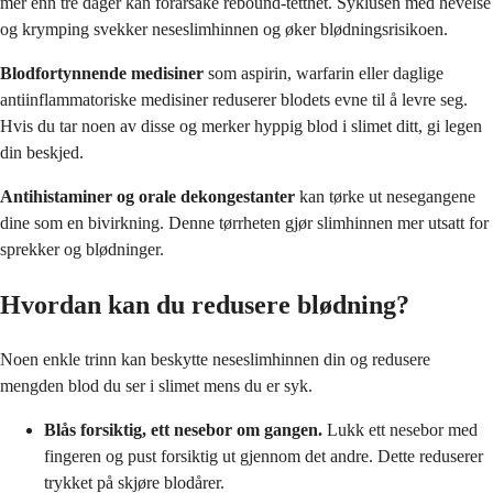
mer enn tre dager kan forårsake rebound-tetthet. Syklusen med hevelse
og krymping svekker neseslimhinnen og øker blødningsrisikoen.
Blodfortynnende medisiner
som aspirin, warfarin eller daglige
antiinflammatoriske medisiner reduserer blodets evne til å levre seg.
Hvis du tar noen av disse og merker hyppig blod i slimet ditt, gi legen
din beskjed.
Antihistaminer og orale dekongestanter
kan tørke ut nesegangene
dine som en bivirkning. Denne tørrheten gjør slimhinnen mer utsatt for
sprekker og blødninger.
Hvordan kan du redusere blødning?
Noen enkle trinn kan beskytte neseslimhinnen din og redusere
mengden blod du ser i slimet mens du er syk.
Blås forsiktig, ett nesebor om gangen.
Lukk ett nesebor med
fingeren og pust forsiktig ut gjennom det andre. Dette reduserer
trykket på skjøre blodårer.