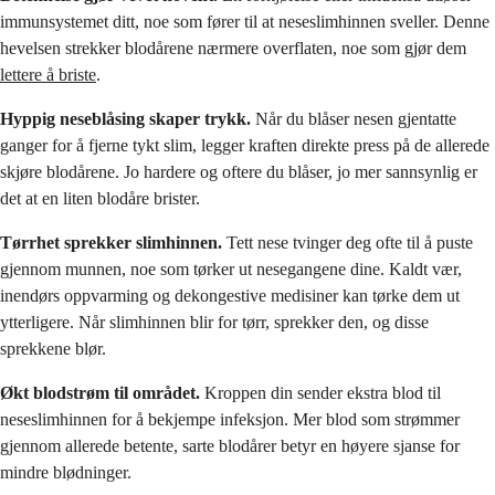
immunsystemet ditt, noe som fører til at neseslimhinnen sveller. Denne
hevelsen strekker blodårene nærmere overflaten, noe som gjør dem
lettere å briste
.
Hyppig neseblåsing skaper trykk.
Når du blåser nesen gjentatte
ganger for å fjerne tykt slim, legger kraften direkte press på de allerede
skjøre blodårene. Jo hardere og oftere du blåser, jo mer sannsynlig er
det at en liten blodåre brister.
Tørrhet sprekker slimhinnen.
Tett nese tvinger deg ofte til å puste
gjennom munnen, noe som tørker ut nesegangene dine. Kaldt vær,
inendørs oppvarming og dekongestive medisiner kan tørke dem ut
ytterligere. Når slimhinnen blir for tørr, sprekker den, og disse
sprekkene blør.
Økt blodstrøm til området.
Kroppen din sender ekstra blod til
neseslimhinnen for å bekjempe infeksjon. Mer blod som strømmer
gjennom allerede betente, sarte blodårer betyr en høyere sjanse for
mindre blødninger.