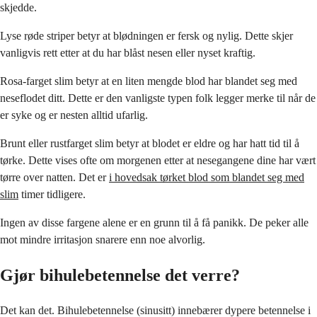
skjedde.
Lyse røde striper betyr at blødningen er fersk og nylig. Dette skjer
vanligvis rett etter at du har blåst nesen eller nyset kraftig.
Rosa-farget slim betyr at en liten mengde blod har blandet seg med
neseflodet ditt. Dette er den vanligste typen folk legger merke til når de
er syke og er nesten alltid ufarlig.
Brunt eller rustfarget slim betyr at blodet er eldre og har hatt tid til å
tørke. Dette vises ofte om morgenen etter at nesegangene dine har vært
tørre over natten. Det er
i hovedsak tørket blod som blandet seg med
slim
timer tidligere.
Ingen av disse fargene alene er en grunn til å få panikk. De peker alle
mot mindre irritasjon snarere enn noe alvorlig.
Gjør bihulebetennelse det verre?
Det kan det. Bihulebetennelse (sinusitt) innebærer dypere betennelse i