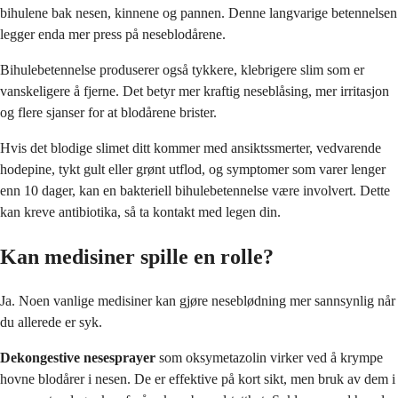
bihulene bak nesen, kinnene og pannen. Denne langvarige betennelsen
legger enda mer press på neseblodårene.
Bihulebetennelse produserer også tykkere, klebrigere slim som er
vanskeligere å fjerne. Det betyr mer kraftig neseblåsing, mer irritasjon
og flere sjanser for at blodårene brister.
Hvis det blodige slimet ditt kommer med ansiktssmerter, vedvarende
hodepine, tykt gult eller grønt utflod, og symptomer som varer lenger
enn 10 dager, kan en bakteriell bihulebetennelse være involvert. Dette
kan kreve antibiotika, så ta kontakt med legen din.
Kan medisiner spille en rolle?
Ja. Noen vanlige medisiner kan gjøre neseblødning mer sannsynlig når
du allerede er syk.
Dekongestive nesesprayer
som oksymetazolin virker ved å krympe
hovne blodårer i nesen. De er effektive på kort sikt, men bruk av dem i