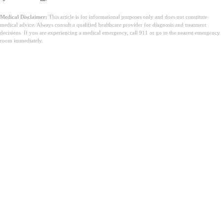
Medical Disclaimer:
This article is for informational purposes only and does not constitute
medical advice. Always consult a qualified healthcare provider for diagnosis and treatment
decisions. If you are experiencing a medical emergency, call 911 or go to the nearest emergency
room immediately.