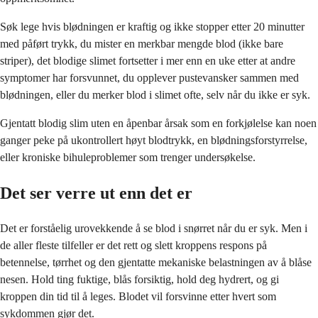
Søk lege hvis blødningen er kraftig og ikke stopper etter 20 minutter
med påført trykk, du mister en merkbar mengde blod (ikke bare
striper), det blodige slimet fortsetter i mer enn en uke etter at andre
symptomer har forsvunnet, du opplever pustevansker sammen med
blødningen, eller du merker blod i slimet ofte, selv når du ikke er syk.
Gjentatt blodig slim uten en åpenbar årsak som en forkjølelse kan noen
ganger peke på ukontrollert høyt blodtrykk, en blødningsforstyrrelse,
eller kroniske bihuleproblemer som trenger undersøkelse.
Det ser verre ut enn det er
Det er forståelig urovekkende å se blod i snørret når du er syk. Men i
de aller fleste tilfeller er det rett og slett kroppens respons på
betennelse, tørrhet og den gjentatte mekaniske belastningen av å blåse
nesen. Hold ting fuktige, blås forsiktig, hold deg hydrert, og gi
kroppen din tid til å leges. Blodet vil forsvinne etter hvert som
sykdommen gjør det.