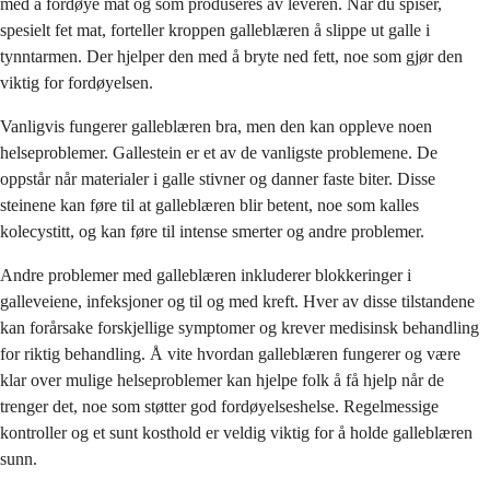
med å fordøye mat og som produseres av leveren. Når du spiser,
spesielt fet mat, forteller kroppen galleblæren å slippe ut galle i
tynntarmen. Der hjelper den med å bryte ned fett, noe som gjør den
viktig for fordøyelsen.
Vanligvis fungerer galleblæren bra, men den kan oppleve noen
helseproblemer. Gallestein er et av de vanligste problemene. De
oppstår når materialer i galle stivner og danner faste biter. Disse
steinene kan føre til at galleblæren blir betent, noe som kalles
kolecystitt, og kan føre til intense smerter og andre problemer.
Andre problemer med galleblæren inkluderer blokkeringer i
galleveiene, infeksjoner og til og med kreft. Hver av disse tilstandene
kan forårsake forskjellige symptomer og krever medisinsk behandling
for riktig behandling. Å vite hvordan galleblæren fungerer og være
klar over mulige helseproblemer kan hjelpe folk å få hjelp når de
trenger det, noe som støtter god fordøyelseshelse. Regelmessige
kontroller og et sunt kosthold er veldig viktig for å holde galleblæren
sunn.