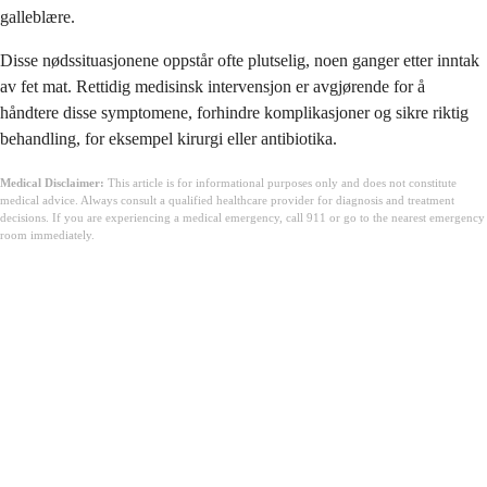
galleblære.
Disse nødssituasjonene oppstår ofte plutselig, noen ganger etter inntak
av fet mat. Rettidig medisinsk intervensjon er avgjørende for å
håndtere disse symptomene, forhindre komplikasjoner og sikre riktig
behandling, for eksempel kirurgi eller antibiotika.
Medical Disclaimer:
This article is for informational purposes only and does not constitute
medical advice. Always consult a qualified healthcare provider for diagnosis and treatment
decisions. If you are experiencing a medical emergency, call 911 or go to the nearest emergency
room immediately.