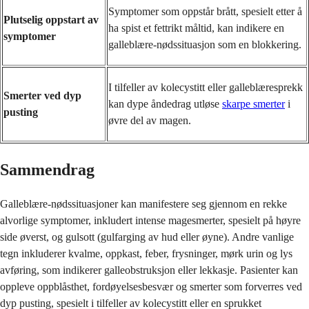
Symptomer som oppstår brått, spesielt etter å
Plutselig oppstart av
ha spist et fettrikt måltid, kan indikere en
symptomer
galleblære-nødssituasjon som en blokkering.
I tilfeller av kolecystitt eller galleblæresprekk
Smerter ved dyp
kan dype åndedrag utløse
skarpe smerter
i
pusting
øvre del av magen.
Sammendrag
Galleblære-nødssituasjoner kan manifestere seg gjennom en rekke
alvorlige symptomer, inkludert intense magesmerter, spesielt på høyre
side øverst, og gulsott (gulfarging av hud eller øyne). Andre vanlige
tegn inkluderer kvalme, oppkast, feber, frysninger, mørk urin og lys
avføring, som indikerer galleobstruksjon eller lekkasje. Pasienter kan
oppleve oppblåsthet, fordøyelsesbesvær og smerter som forverres ved
dyp pusting, spesielt i tilfeller av kolecystitt eller en sprukket