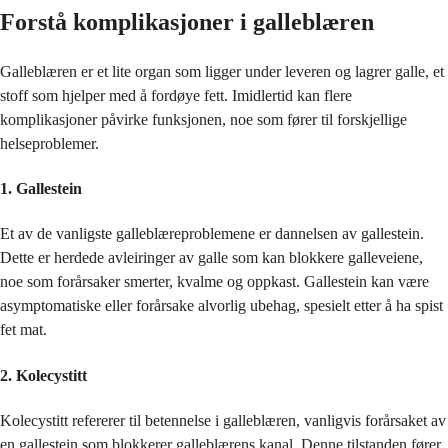
Forstå komplikasjoner i galleblæren
Galleblæren er et lite organ som ligger under leveren og lagrer galle, et
stoff som hjelper med å fordøye fett. Imidlertid kan flere
komplikasjoner påvirke funksjonen, noe som fører til forskjellige
helseproblemer.
1. Gallestein
Et av de vanligste galleblæreproblemene er dannelsen av gallestein.
Dette er herdede avleiringer av galle som kan blokkere galleveiene,
noe som forårsaker smerter, kvalme og oppkast. Gallestein kan være
asymptomatiske eller forårsake alvorlig ubehag, spesielt etter å ha spist
fet mat.
2. Kolecystitt
Kolecystitt refererer til betennelse i galleblæren, vanligvis forårsaket av
en gallestein som blokkerer galleblærens kanal. Denne tilstanden fører