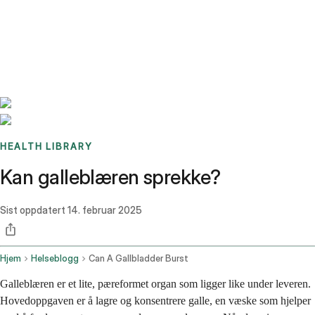
Benchmarks
Stories
FAQ
Sign up / Log in
HEALTH LIBRARY
Kan galleblæren sprekke?
Sist oppdatert
14. februar 2025
Hjem
Helseblogg
Can A Gallbladder Burst
Galleblæren er et lite, pæreformet organ som ligger like under leveren.
Hovedoppgaven er å lagre og konsentrere galle, en væske som hjelper