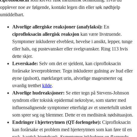
opplever noe av følgende, kontakt legen din eller søk nødhjelp
umiddelbart.
Alvorlige allergiske reaksjoner (anafylaksi):
En
ciprofloksacin allergisk reaksjon
kan være livstruende.
Symptomer inkluderer elveblest, hevelse i ansikt, lepper, tunge
eller hals, og pustevansker eller svelgvansker. Ring 113 hvis
dette skjer.
Leverskade:
Selv om det er sjeldent, kan ciprofloksacin
forårsake leverproblemer. Tegn inkluderer gulning av hud eller
øyne (gulsott), mørkfarget urin, alvorlige magesmerter og
uvanlig tretthet
kilde
.
Alvorlige hudreaksjoner:
Se etter tegn på Stevens-Johnson
syndrom eller toksisk epidermal nekrolyse, som starter med
influensalignende symptomer etterfulgt av et smertefullt utslett
som sprer seg og blemmer. Dette er en medisinsk nødsituasjon.
Endringer i hjerterytmen (QT-forlengelse):
Ciprofloksacin
kan forårsake et problem med hjerterytmen som kan føre til en
rask, kaotisk hjertebank. Symptomer inkluderer en flagrende