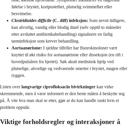
følelse i brystet, kortpustethet, plutselig svimmelhet eller
besvimelse.
Clostridioides difficile
(C. diff) infeksjon:
Som nevnt tidligere,
kan alvorlig, vandig eller blodig diaré (selv opptil to måneder
etter avsluttet antibiotikabehandling) signalisere en farlig
tarminfeksjon som krever behandling.
Aortaanørisme:
I sjeldne tilfeller har fluorokinoloner vært
knyttet til økt risiko for aortaanørisme eller disseksjon (en rift i
hovedpulsåren fra hjertet). Søk akutt medisinsk hjelp ved
plutselige, alvorlige og vedvarende smerter i brystet, magen eller
ryggen.
Listen over
langvarige ciprofloksacin bivirkninger
kan virke
skremmende, men å være informert er den beste måten å beskytte seg
på. Å vite hva man skal se etter, gjør at du kan handle raskt hvis et
problem oppstår.
Viktige forholdsregler og interaksjoner å