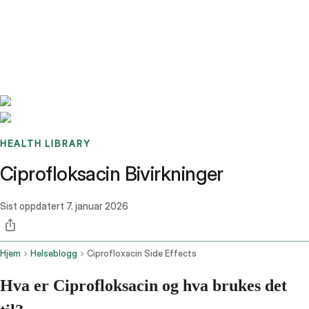
Benchmarks
Stories
FAQ
Sign up / Log in
HEALTH LIBRARY
Ciprofloksacin Bivirkninger
Sist oppdatert
7. januar 2026
Hjem
Helseblogg
Ciprofloxacin Side Effects
Hva er Ciprofloksacin og hva brukes det