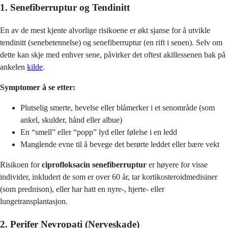
1. Senefiberruptur og Tendinitt
En av de mest kjente alvorlige risikoene er økt sjanse for å utvikle
tendinitt (senebetennelse) og senefiberruptur (en rift i senen). Selv om
dette kan skje med enhver sene, påvirker det oftest akillessenen bak på
ankelen
kilde
.
Symptomer å se etter:
Plutselig smerte, hevelse eller blåmerker i et senområde (som
ankel, skulder, hånd eller albue)
En “smell” eller “popp” lyd eller følelse i en ledd
Manglende evne til å bevege det berørte leddet eller bære vekt
Risikoen for
ciprofloksacin senefiberruptur
er høyere for visse
individer, inkludert de som er over 60 år, tar kortikosteroidmedisiner
(som prednison), eller har hatt en nyre-, hjerte- eller
lungetransplantasjon.
2. Perifer Nevropati (Nerveskade)