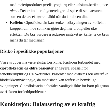
med meieriprodukter (melk, yoghurt) eller kalsium-beriket juice
alene
. Det er imidlertid generelt greit å spise disse matvarene
som en del av et større måltid når du tar dosen din.
Koffein:
Ciprofloksacin kan senke nedbrytningen av koffein i
kroppen din, noe som kan gjøre deg mer urolig eller øke
effekten. Du bør vurdere å redusere inntaket av kaffe, te og brus
mens du tar medisinen.
Risiko i spesifikke populasjoner
Visse grupper må være ekstra forsiktige. Risikoen forbundet med
ciprofloksacin og eldre pasienter
er høyere, spesielt for
senefiberruptur og CNS-effekter. Pasienter med diabetes bør overvåke
blodsukkernivået nøye, da medisinen kan forårsake betydelige
svingninger. Ciprofloksacin anbefales vanligvis ikke for barn på grunn
av risikoen for leddproblemer.
Konklusjon: Balansering av et kraftig