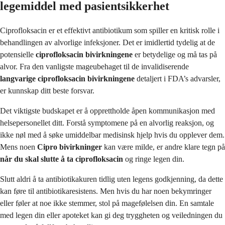
legemiddel med pasientsikkerhet
Ciprofloksacin er et effektivt antibiotikum som spiller en kritisk rolle i
behandlingen av alvorlige infeksjoner. Det er imidlertid tydelig at de
potensielle
ciprofloksacin bivirkningene
er betydelige og må tas på
alvor. Fra den vanligste mageubehaget til de invalidiserende
langvarige ciprofloksacin bivirkningene
detaljert i FDA’s advarsler,
er kunnskap ditt beste forsvar.
Det viktigste budskapet er å opprettholde åpen kommunikasjon med
helsepersonellet ditt. Forstå symptomene på en alvorlig reaksjon, og
ikke nøl med å søke umiddelbar medisinsk hjelp hvis du opplever dem.
Mens noen
Cipro bivirkninger
kan være milde, er andre klare tegn på
når du skal slutte å ta ciprofloksacin
og ringe legen din.
Slutt aldri å ta antibiotikakuren tidlig uten legens godkjenning, da dette
kan føre til antibiotikaresistens. Men hvis du har noen bekymringer
eller føler at noe ikke stemmer, stol på magefølelsen din. En samtale
med legen din eller apoteket kan gi deg tryggheten og veiledningen du