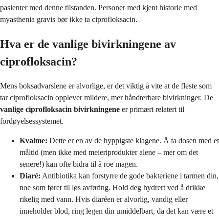
pasienter med denne tilstanden. Personer med kjent historie med
myasthenia gravis bør ikke ta ciprofloksacin.
Hva er de vanlige bivirkningene av
ciprofloksacin?
Mens boksadvarslene er alvorlige, er det viktig å vite at de fleste som
tar ciprofloksacin opplever mildere, mer håndterbare bivirkninger. De
vanlige ciprofloksacin bivirkningene
er primært relatert til
fordøyelsessystemet.
Kvalme:
Dette er en av de hyppigste klagene. Å ta dosen med et
måltid (men ikke med meieriprodukter alene – mer om det
senere!) kan ofte bidra til å roe magen.
Diaré:
Antibiotika kan forstyrre de gode bakteriene i tarmen din,
noe som fører til løs avføring. Hold deg hydrert ved å drikke
rikelig med vann. Hvis diaréen er alvorlig, vandig eller
inneholder blod, ring legen din umiddelbart, da det kan være et