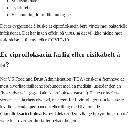
Smittsom diaré
Tyfoidfeber
Eksponering for miltbrann og pest
Det er avgjørende å huske at ciprofloksacin bare virker mot bakterielle
infeksjoner. Det har ingen effekt på virus, så det vil ikke hjelpe mot
forkjølelse, influensa eller COVID-19.
Er ciprofloksacin farlig eller risikabelt å
ta?
Når US Food and Drug Administration (FDA) ønsker å fremheve de
mest alvorlige risikoene forbundet med en medisin, utsteder den en
“boksadvarsel” (også kalt “svart boks-advarsel”). Dette er byråets
sterkeste sikkerhetsadvarsel, reservert for bivirkninger som kan være
invalidiserende, permanente eller til og med livstruende.
Ciprofloksacin boksadvarsel
dekker flere viktige bekymringer du må
være klar over før du starter behandlingen.