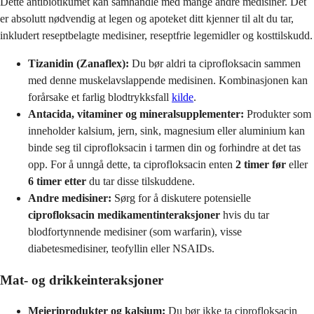
Dette antibiotikumet kan samhandle med mange andre medisiner. Det
er absolutt nødvendig at legen og apoteket ditt kjenner til alt du tar,
inkludert reseptbelagte medisiner, reseptfrie legemidler og kosttilskudd.
Tizanidin (Zanaflex):
Du bør aldri ta ciprofloksacin sammen
med denne muskelavslappende medisinen. Kombinasjonen kan
forårsake et farlig blodtrykksfall
kilde
.
Antacida, vitaminer og mineralsupplementer:
Produkter som
inneholder kalsium, jern, sink, magnesium eller aluminium kan
binde seg til ciprofloksacin i tarmen din og forhindre at det tas
opp. For å unngå dette, ta ciprofloksacin enten
2 timer før
eller
6 timer etter
du tar disse tilskuddene.
Andre medisiner:
Sørg for å diskutere potensielle
ciprofloksacin medikamentinteraksjoner
hvis du tar
blodfortynnende medisiner (som warfarin), visse
diabetesmedisiner, teofyllin eller NSAIDs.
Mat- og drikkeinteraksjoner
Meieriprodukter og kalsium:
Du bør ikke ta ciprofloksacin