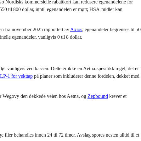
vo Nordisks kommersielle rabattkort kan redusere egenandelene for
 550 til 800 dollar, inntil egenandelen er møtt; HSA-midler kan
len fra november 2025 rapportert av
Axios
, egenandeler begrenses til 50
lle egenandeler, vanligvis 0 til 8 dollar.
ør vanligvis ved kassen. Dette er ikke en Aetna-spesifikk regel; det er
LP-1 for vekttap
på planer som inkluderer denne fordelen, dekket med
, er Wegovy den dekkede veien hos Aetna, og
Zepbound
krever et
iler behandles innen 24 til 72 timer. Avslag spores nesten alltid til et