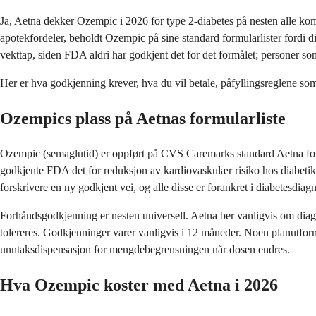
Ja, Aetna dekker Ozempic i 2026 for type 2-diabetes på nesten alle k
apotekfordeler, beholdt Ozempic på sine standard formularlister fordi 
vekttap, siden FDA aldri har godkjent det for det formålet; personer so
Her er hva godkjenning krever, hva du vil betale, påfyllingsreglene som f
Ozempics plass på Aetnas formularliste
Ozempic (semaglutid) er oppført på CVS Caremarks standard Aetna formul
godkjente FDA det for reduksjon av kardiovaskulær risiko hos diabeti
forskrivere en ny godkjent vei, og alle disse er forankret i diabetesdiag
Forhåndsgodkjenning er nesten universell. Aetna ber vanligvis om diagno
tolereres. Godkjenninger varer vanligvis i 12 måneder. Noen planutfor
unntaksdispensasjon for mengdebegrensningen når dosen endres.
Hva Ozempic koster med Aetna i 2026