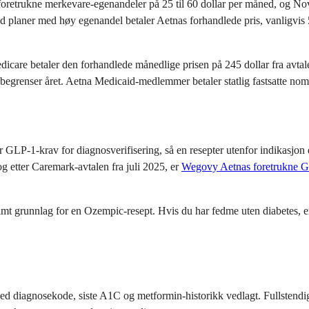
oretrukne merkevare-egenandeler på 25 til 60 dollar per måned, og No
med planer med høy egenandel betaler Aetnas forhandlede pris, vanligvis
icare betaler den forhandlede månedlige prisen på 245 dollar fra avta
egrenser året. Aetna Medicaid-medlemmer betaler statlig fastsatte nomine
GLP-1-krav for diagnosverifisering, så en resepter utenfor indikasjon d
etter Caremark-avtalen fra juli 2025, er
Wegovy Aetnas foretrukne G
itimt grunnlag for en Ozempic-resept. Hvis du har fedme uten diabetes
ed diagnosekode, siste A1C og metformin-historikk vedlagt. Fullstendige f