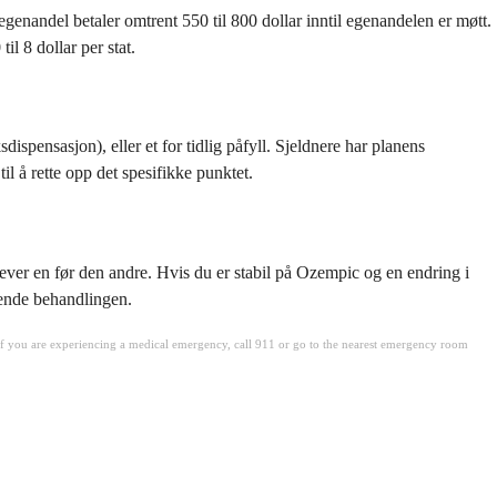
enandel betaler omtrent 550 til 800 dollar inntil egenandelen er møtt.
 8 dollar per stat.
ensasjon), eller et for tidlig påfyll. Sjeldnere har planens
il å rette opp det spesifikke punktet.
rever en før den andre. Hvis du er stabil på Ozempic og en endring i
rende behandlingen.
. If you are experiencing a medical emergency, call 911 or go to the nearest emergency room