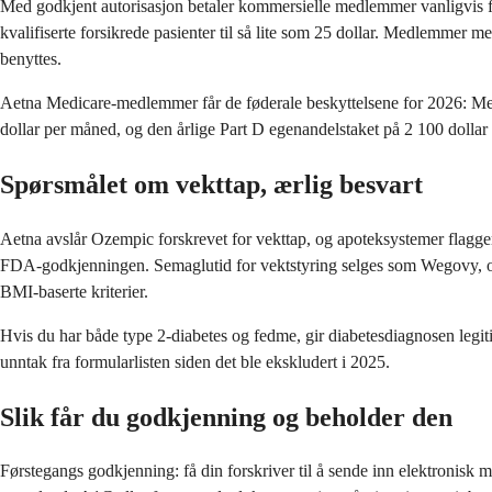
Med godkjent autorisasjon betaler kommersielle medlemmer vanligvis f
kvalifiserte forsikrede pasienter til så lite som 25 dollar. Medlemmer 
benyttes.
Aetna Medicare-medlemmer får de føderale beskyttelsene for 2026: Med
dollar per måned, og den årlige Part D egenandelstaket på 2 100 dollar b
Spørsmålet om vekttap, ærlig besvart
Aetna avslår Ozempic forskrevet for vekttap, og apoteksystemer flagger 
FDA-godkjenningen. Semaglutid for vektstyring selges som Wegovy, og 
BMI-baserte kriterier.
Hvis du har både type 2-diabetes og fedme, gir diabetesdiagnosen leg
unntak fra formularlisten siden det ble ekskludert i 2025.
Slik får du godkjenning og beholder den
Førstegangs godkjenning: få din forskriver til å sende inn elektronisk m