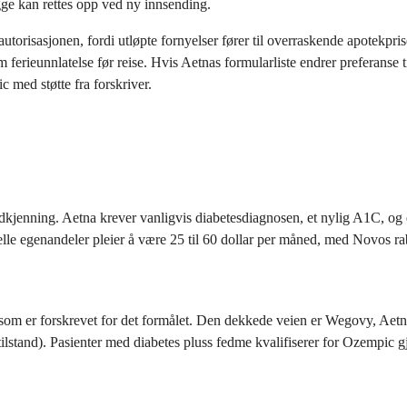
ge kan rettes opp ved ny innsending.
torisasjonen, fordi utløpte fornyelser fører til overraskende apotekpris
m ferieunnlatelse før reise. Hvis Aetnas formularliste endrer preferans
c med støtte fra forskriver.
odkjenning. Aetna krever vanligvis diabetesdiagnosen, et nylig A1C, o
e egenandeler pleier å være 25 til 60 dollar per måned, med Novos rabat
som er forskrevet for det formålet. Den dekkede veien er Wegovy, Aetn
tilstand). Pasienter med diabetes pluss fedme kvalifiserer for Ozempic