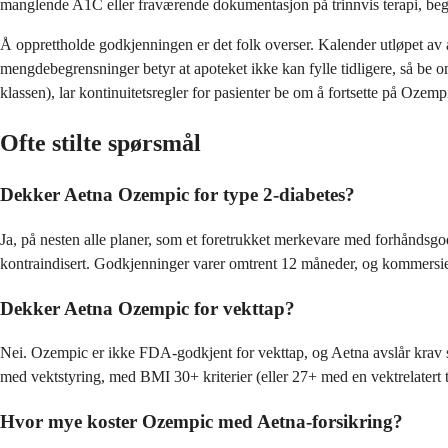
manglende A1C eller fraværende dokumentasjon på trinnvis terapi, beg
Å opprettholde godkjenningen er det folk overser. Kalender utløpet av au
mengdebegrensninger betyr at apoteket ikke kan fylle tidligere, så be o
klassen), lar kontinuitetsregler for pasienter be om å fortsette på Ozempi
Ofte stilte spørsmål
Dekker Aetna Ozempic for type 2-diabetes?
Ja, på nesten alle planer, som et foretrukket merkevare med forhåndsg
kontraindisert. Godkjenninger varer omtrent 12 måneder, og kommersiell
Dekker Aetna Ozempic for vekttap?
Nei. Ozempic er ikke FDA-godkjent for vekttap, og Aetna avslår krav 
med vektstyring, med BMI 30+ kriterier (eller 27+ med en vektrelatert 
Hvor mye koster Ozempic med Aetna-forsikring?