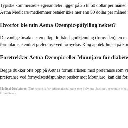
Typiske kommersielle egenandeler ligger på 25 til 60 dollar per måned 
Aetna Medicare-medlemmer betaler ikke mer enn 50 dollar per måned und
Hvorfor ble min Aetna Ozempic-påfylling nektet?
De vanlige årsakene: en utløpt forhåndsgodkjenning (forny den), en men
formularliste endret preferanse ved fornyelse. Ring apotek-linjen på kort
Foretrekker Aetna Ozempic eller Mounjaro for diabete
Begge dukker ofte opp på Aetnas formularlister, med preferanse som var
preferanse ved fornyelsestidspunktet pusher mot Mounjaro, kan din for
Medical Disclaimer:
This article is for informational purposes only and does not constitute med
immediately.