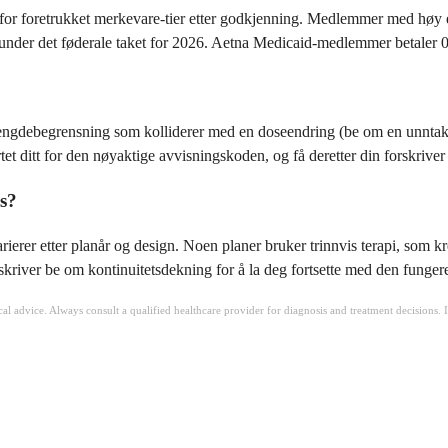
for foretrukket merkevare-tier etter godkjenning. Medlemmer med høy eg
er det føderale taket for 2026. Aetna Medicaid-medlemmer betaler 0 til
gdebegrensning som kolliderer med en doseendring (be om en unntaksdisp
et ditt for den nøyaktige avvisningskoden, og få deretter din forskriver t
s?
ierer etter planår og design. Noen planer bruker trinnvis terapi, som k
skriver be om kontinuitetsdekning for å la deg fortsette med den funge
ical advice. Always consult a qualified healthcare provider for diagnosis and treatment decisions