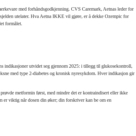
et merkevare med forhåndsgodkjenning. CVS Caremark, Aetnas leder for
e sjelden utelater. Hva Aetna IKKE vil gjøre, er å dekke Ozempic for
et formålet.
indikasjoner utvidet seg gjennom 2025: i tillegg til glukosekontroll,
oksne med type 2-diabetes og kronisk nyresykdom. Hver indikasjon gir
prøvde metformin først, med mindre det er kontraindisert eller ikke
 er viktig når dosen din øker; din forskriver kan be om en