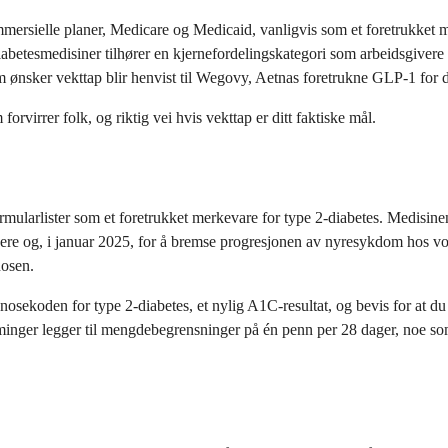
ommersielle planer, Medicare og Medicaid, vanligvis som et foretrukk
diabetesmedisiner tilhører en kjernefordelingskategori som arbeidsgiver
m ønsker vekttap blir henvist til Wegovy, Aetnas foretrukne GLP-1 for d
orvirrer folk, og riktig vei hvis vekttap er ditt faktiske mål.
arlister som et foretrukket merkevare for type 2-diabetes. Medisinens 
kere og, i januar 2025, for å bremse progresjonen av nyresykdom hos v
nosen.
sekoden for type 2-diabetes, et nylig A1C-resultat, og bevis for at du 
minger legger til mengdebegrensninger på én penn per 28 dager, noe som