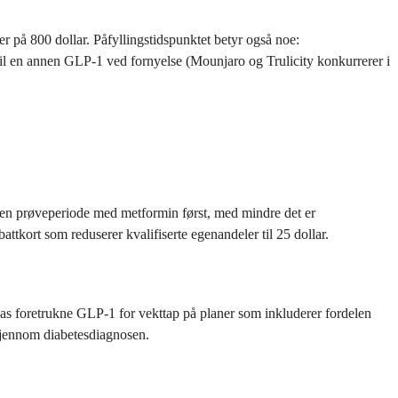
er på 800 dollar. Påfyllingstidspunktet betyr også noe:
e til en annen GLP-1 ved fornyelse (Mounjaro og Trulicity konkurrerer i
g en prøveperiode med metformin først, med mindre det er
tkort som reduserer kvalifiserte egenandeler til 25 dollar.
as foretrukne GLP-1 for vekttap på planer som inkluderer fordelen
 gjennom diabetesdiagnosen.