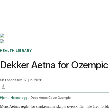
Benchmarks
Stories
FAQ
Sign up / Log in
HEALTH LIBRARY
Dekker Aetna for Ozempic 
Sist oppdatert
12. juni 2026
Hjem
Helseblogg
Does Aetna Cover Ozempic
Mens Aetnas regler for slankemidler skapte overskrifter hele året, forb