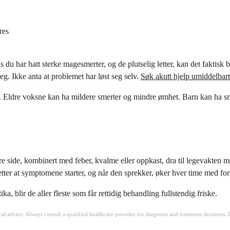
res
 du har hatt sterke magesmerter, og de plutselig letter, kan det faktisk 
eg. Ikke anta at problemet har løst seg selv.
Søk akutt hjelp umiddelbart
re voksne kan ha mildere smerter og mindre ømhet. Barn kan ha smerter
e side, kombinert med feber, kvalme eller oppkast, dra til legevakten me
etter at symptomene starter, og når den sprekker, øker hver time med for
, blir de aller fleste som får rettidig behandling fullstendig friske.
ical advice. Always consult a qualified healthcare provider for diagnosis and treatment decisions