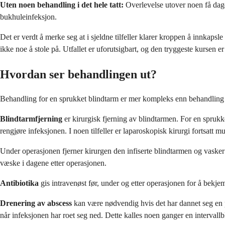
Uten noen behandling i det hele tatt:
Overlevelse utover noen få dager
bukhuleinfeksjon.
Det er verdt å merke seg at i sjeldne tilfeller klarer kroppen å innka
ikke noe å stole på. Utfallet er uforutsigbart, og den tryggeste kursen er
Hvordan ser behandlingen ut?
Behandling for en sprukket blindtarm er mer kompleks enn behandling f
Blindtarmfjerning
er kirurgisk fjerning av blindtarmen. For en sprukk
rengjøre infeksjonen. I noen tilfeller er laparoskopisk kirurgi fortsatt mu
Under operasjonen fjerner kirurgen den infiserte blindtarmen og vasker 
væske i dagene etter operasjonen.
Antibiotika
gis intravenøst før, under og etter operasjonen for å bekje
Drenering av abscess
kan være nødvendig hvis det har dannet seg en pu
når infeksjonen har roet seg ned. Dette kalles noen ganger en intervallb