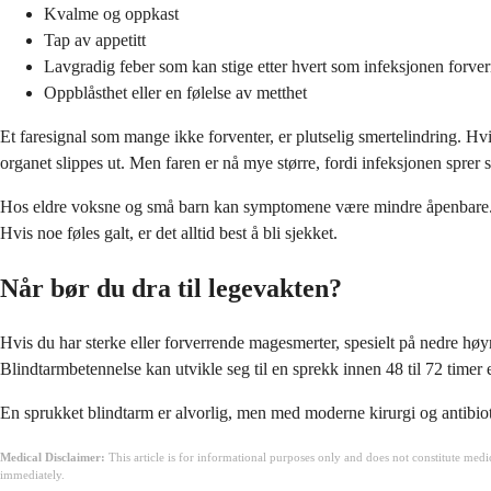
Kvalme og oppkast
Tap av appetitt
Lavgradig feber som kan stige etter hvert som infeksjonen forver
Oppblåsthet eller en følelse av metthet
Et faresignal som mange ikke forventer, er plutselig smertelindring. Hvis
organet slippes ut. Men faren er nå mye større, fordi infeksjonen sprer s
Hos eldre voksne og små barn kan symptomene være mindre åpenbare. Eld
Hvis noe føles galt, er det alltid best å bli sjekket.
Når bør du dra til legevakten?
Hvis du har sterke eller forverrende magesmerter, spesielt på nedre høyr
Blindtarmbetennelse kan utvikle seg til en sprekk innen 48 til 72 timer 
En sprukket blindtarm er alvorlig, men med moderne kirurgi og antibiotika
Medical Disclaimer:
This article is for informational purposes only and does not constitute med
immediately.