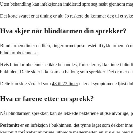
Uten behandling kan infeksjonen imidlertid spre seg raskt gjennom mage
Det korte svaret er at timing er alt. Jo raskere du kommer deg til et sykehu
Hva skjer når blindtarmen din sprekker?
Blindtarmen din er en liten, fingerformet pose festet til tykktarmen på 
blindtarmbetennelse
.
Hvis blindtarmbetennelse ikke behandles, fortsetter trykket inne i blindt
bukhulen. Dette skjer ikke som en ballong som sprekker. Det er mer en 
Dette kan skje så raskt som
48 til 72 timer
etter at symptomene først du
Hva er farene etter en sprekk?
Når blindtarmen sprekker, kan de lekkede bakteriene utløse alvorlige, po
Peritonitt
er en infeksjon i bukhinnen, det tynne laget som dekker innsi
Peritonitt forårsaker alvorlige, utbredte magesmerter, en stiv eller ha