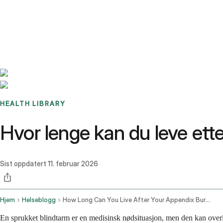
Benchmarks
Stories
FAQ
Sign up / Log in
HEALTH LIBRARY
Hvor lenge kan du leve ett
Sist oppdatert
11. februar 2026
Hjem
Helseblogg
How Long Can You Live After Your Appendix Bursts
En sprukket blindtarm er en medisinsk nødsituasjon, men den kan overl