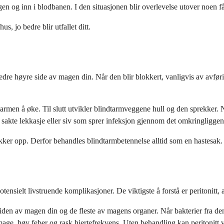
n og inn i blodbanen. I den situasjonen blir overlevelse utover noen f
s, jo bedre blir utfallet ditt.
nedre høyre side av magen din. Når den blir blokkert, vanligvis av avføri
armen å øke. Til slutt utvikler blindtarmveggene hull og den sprekker. Når
sakte lekkasje eller siv som sprer infeksjon gjennom det omkringliggen
kker opp. Derfor behandles blindtarmbetennelse alltid som en hastesak.
tensielt livstruende komplikasjoner. De viktigste å forstå er peritonitt,
den av magen din og de fleste av magens organer. Når bakterier fra den s
rd mage, høy feber og rask hjertefrekvens. Uten behandling kan
peritonitt