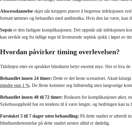
Abscessdannelse
skjer når kroppen prøver å begrense infeksjonen ved
fortsatt tømmes og behandles med antibiotika. Hvis den lar være, kan d
Sepsis
er den farligste komplikasjonen. Det oppstår når infeksjonen komm
kan utvikle seg fra tidlige tegn til livstruende septisk sjokk i løpet av tim
Hvordan påvirker timing overlevelsen?
Tidslinjen etter en sprukket blindtarm betyr enormt mye. Her er hva de 
Behandlet innen 24 timer:
Dette er det beste scenarioet. Akutt kirurgi
mindre enn 1 %
. De fleste kommer seg fullstendig uten langvarige kom
Behandlet innen 48 til 72 timer:
Risikoen for komplikasjoner øker, me
Sykehusopphold har en tendens til å være lengre, og bedringen kan ta fle
Forsinket 5 til 7 dager uten behandling:
På dette stadiet er utbredt i
blindtarmbetennelse på dette stadiet nesten alltid er dødelig.