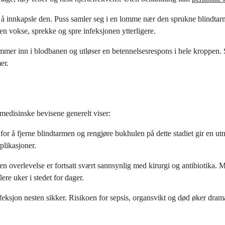
 å innkapsle den. Puss samler seg i en lomme nær den sprukne blindtar
en vokse, sprekke og spre infeksjonen ytterligere.
er inn i blodbanen og utløser en betennelsesrespons i hele kroppen. Seps
er.
medisinske bevisene generelt viser:
 for å fjerne blindtarmen og rengjøre bukhulen på dette stadiet gir en ut
plikasjoner.
n overlevelse er fortsatt svært sannsynlig med kirurgi og antibiotika
re uker i stedet for dager.
nfeksjon nesten sikker. Risikoen for sepsis, organsvikt og død øker drama