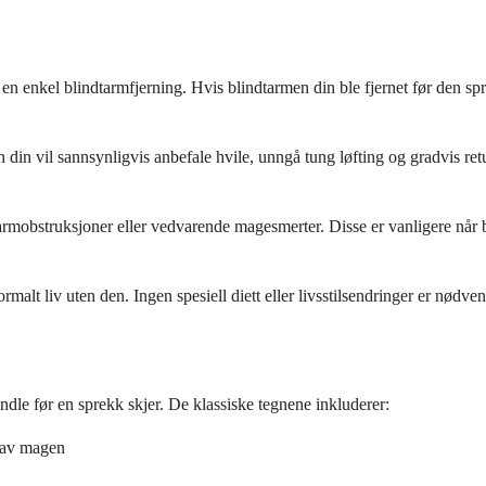
en enkel blindtarmfjerning. Hvis blindtarmen din ble fjernet før den spra
 vil sannsynligvis anbefale hvile, unngå tung løfting og gradvis return
armobstruksjoner eller vedvarende magesmerter. Disse er vanligere når 
malt liv uten den. Ingen spesiell diett eller livsstilsendringer er nødven
le før en sprekk skjer. De klassiske tegnene inkluderer:
l av magen