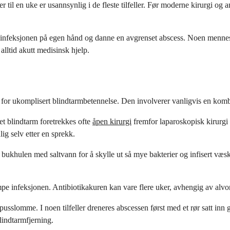
 til en uke er usannsynlig i de fleste tilfeller. Før moderne kirurgi og 
psle infeksjonen på egen hånd og danne en avgrenset abscess. Noen menne
 alltid akutt medisinsk hjelp.
or ukomplisert blindtarmbetennelse. Den involverer vanligvis en kombi
et blindtarm foretrekkes ofte
åpen kirurgi
fremfor laparoskopisk kirurgi 
lig selv etter en sprekk.
bukhulen med saltvann for å skylle ut så mye bakterier og infisert væske
mpe infeksjonen. Antibiotikakuren kan vare flere uker, avhengig av alvo
sslomme. I noen tilfeller dreneres abscessen først med et rør satt inn
lindtarmfjerning.