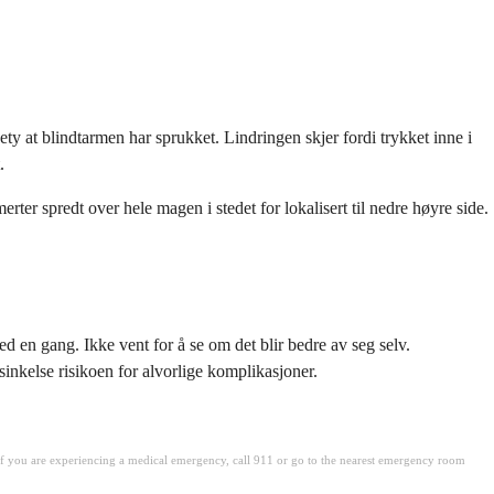
bety at blindtarmen har sprukket. Lindringen skjer fordi trykket inne i
.
 spredt over hele magen i stedet for lokalisert til nedre høyre side.
d en gang. Ikke vent for å se om det blir bedre av seg selv.
sinkelse risikoen for alvorlige komplikasjoner.
. If you are experiencing a medical emergency, call 911 or go to the nearest emergency room