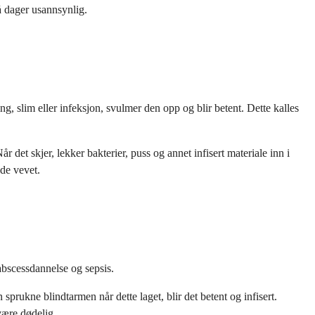
å dager usannsynlig.
ng, slim eller infeksjon, svulmer den opp og blir betent. Dette kalles
 det skjer, lekker bakterier, puss og annet infisert materiale inn i
de vevet.
 abscessdannelse og sepsis.
prukne blindtarmen når dette laget, blir det betent og infisert.
 være dødelig
.