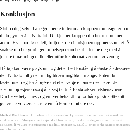
Konklusjon
Stol på deg selv til å legge merke til hvordan kroppen din reagerer når
du begynner å ta Nutrafol. Du kjenner kroppen din bedre enn noen
andre. Hvis noe føles feil, fortjener den intuisjonen oppmerksomhet. Å
snakke om bekymringer lar helsepersonellet ditt hjelpe deg med å
justere tilnærmingen din eller utforske alternativer om nødvendig.
Hårtap kan være plagsomt, og det er helt forståelig å ønske å adressere
det. Nutrafol tilbyr én mulig tilnærming blant mange. Enten du
bestemmer deg for å prøve det eller velge en annen vei, viser det
visdom og egenomsorg å ta seg tid til å forstå sikkerhetshensynene.
Din helse betyr mest, og enhver behandling for hårtap bør støtte ditt
generelle velvære snarere enn å kompromittere det.
Medical Disclaimer:
This article is for informational purposes only and does not constitute
medical advice. Always consult a qualified healthcare provider for diagnosis and treatment
decisions. If you are experiencing a medical emergency, call 911 or go to the nearest emergency
room immediately.