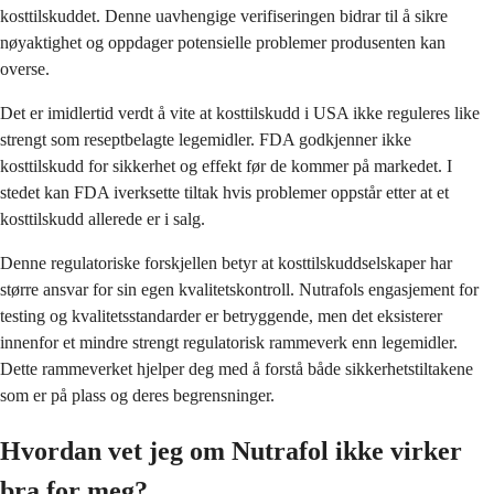
kosttilskuddet. Denne uavhengige verifiseringen bidrar til å sikre
nøyaktighet og oppdager potensielle problemer produsenten kan
overse.
Det er imidlertid verdt å vite at kosttilskudd i USA ikke reguleres like
strengt som reseptbelagte legemidler. FDA godkjenner ikke
kosttilskudd for sikkerhet og effekt før de kommer på markedet. I
stedet kan FDA iverksette tiltak hvis problemer oppstår etter at et
kosttilskudd allerede er i salg.
Denne regulatoriske forskjellen betyr at kosttilskuddselskaper har
større ansvar for sin egen kvalitetskontroll. Nutrafols engasjement for
testing og kvalitetsstandarder er betryggende, men det eksisterer
innenfor et mindre strengt regulatorisk rammeverk enn legemidler.
Dette rammeverket hjelper deg med å forstå både sikkerhetstiltakene
som er på plass og deres begrensninger.
Hvordan vet jeg om Nutrafol ikke virker
bra for meg?