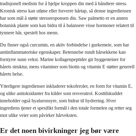
tradisjonell medisin for å hjelpe kroppen din med å håndtere stress.
Kronisk stress kan utløse eller forverre hårtap, så denne ingrediensen
har som mål å støtte stressresponsen din. Saw palmetto er en annen
botanisk plante som kan bidra til å balansere visse hormoner relatert til
tynnere hår, spesielt hos menn.
Du finner også curcumin, en aktiv forbindelse i gurkemeie, som har
antiinflammatoriske egenskaper. Betennelse rundt hårsekkene kan
forstyrre sunn vekst. Marine kollagenpeptider gir byggesteiner for
hårets struktur, mens vitaminer som biotin og vitamin E støtter generell
hårets helse.
Ytterligere ingredienser inkluderer tokoferoler, en form for vitamin E,
og ulike antioksidanter fra kilder som resveratrol. Kosttilskuddet
inneholder også hyaluronsyre, som bidrar til hydrering. Hver
ingrediens tjener et spesifikt formål i den totale formelen og retter seg
mot ulike veier som påvirker hårveksten.
Er det noen bivirkninger jeg bør være