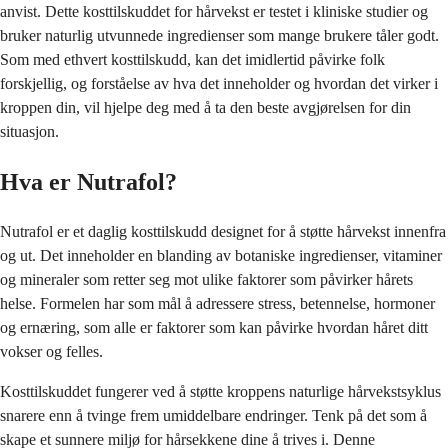
anvist. Dette kosttilskuddet for hårvekst er testet i kliniske studier og
bruker naturlig utvunnede ingredienser som mange brukere tåler godt.
Som med ethvert kosttilskudd, kan det imidlertid påvirke folk
forskjellig, og forståelse av hva det inneholder og hvordan det virker i
kroppen din, vil hjelpe deg med å ta den beste avgjørelsen for din
situasjon.
Hva er Nutrafol?
Nutrafol er et daglig kosttilskudd designet for å støtte hårvekst innenfra
og ut. Det inneholder en blanding av botaniske ingredienser, vitaminer
og mineraler som retter seg mot ulike faktorer som påvirker hårets
helse. Formelen har som mål å adressere stress, betennelse, hormoner
og ernæring, som alle er faktorer som kan påvirke hvordan håret ditt
vokser og felles.
Kosttilskuddet fungerer ved å støtte kroppens naturlige hårvekstsyklus
snarere enn å tvinge frem umiddelbare endringer. Tenk på det som å
skape et sunnere miljø for hårsekkene dine å trives i. Denne