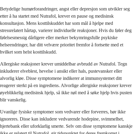
Betydelige humørforandringer, angst eller depresjon som utvikler seg
etter å ha startet med Nutrafol, krever en pause og medisinsk
konsultasjon. Mens kosttilskuddet har som mål å hjelpe med
stressrelatert hårtap, varierer individuelle reaksjoner. Hvis du føler deg
følelsesmessig dårligere eller merker bekymringsfulle psykiske
helseendringer, har ditt velvære prioritet fremfor å fortsette med et
hvilket som helst kosttilskudd.
Allergiske reaksjoner krever umiddelbar avbrudd av Nutrafol. Tegn
inkluderer elveblest, hevelse i ansikt eller hals, pustevansker eller
alvorlig kløe. Disse symptomene indikerer at immunsystemet ditt
reagerer sterkt på en ingrediens. Alvorlige allergiske reaksjoner krever
øyeblikkelig medisinsk hjelp, så ikke nøl med å søke hjelp hvis pusten
blir vanskelig.
Uvanlige fysiske symptomer som vedvarer eller forverres, bør ikke
ignoreres. Disse kan inkludere vedvarende hodepine, svimmelhet,
hjertebank eller uforklarlig smerte. Selv om disse symptomene kanskje
ikke er relatert til Nutrafol, gir tidspunktet for deres fremkomst i