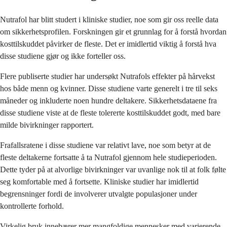
Nutrafol har blitt studert i kliniske studier, noe som gir oss reelle data
om sikkerhetsprofilen. Forskningen gir et grunnlag for å forstå hvordan
kosttilskuddet påvirker de fleste. Det er imidlertid viktig å forstå hva
disse studiene gjør og ikke forteller oss.
Flere publiserte studier har undersøkt Nutrafols effekter på hårvekst
hos både menn og kvinner. Disse studiene varte generelt i tre til seks
måneder og inkluderte noen hundre deltakere. Sikkerhetsdataene fra
disse studiene viste at de fleste tolererte kosttilskuddet godt, med bare
milde bivirkninger rapportert.
Frafallsratene i disse studiene var relativt lave, noe som betyr at de
fleste deltakerne fortsatte å ta Nutrafol gjennom hele studieperioden.
Dette tyder på at alvorlige bivirkninger var uvanlige nok til at folk følte
seg komfortable med å fortsette. Kliniske studier har imidlertid
begrensninger fordi de involverer utvalgte populasjoner under
kontrollerte forhold.
Virkelig bruk innebærer mer mangfoldige mennesker med varierende