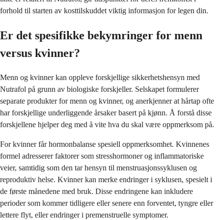
forhold til starten av kosttilskuddet viktig informasjon for legen din.
Er det spesifikke bekymringer for menn
versus kvinner?
Menn og kvinner kan oppleve forskjellige sikkerhetshensyn med
Nutrafol på grunn av biologiske forskjeller. Selskapet formulerer
separate produkter for menn og kvinner, og anerkjenner at hårtap ofte
har forskjellige underliggende årsaker basert på kjønn. Å forstå disse
forskjellene hjelper deg med å vite hva du skal være oppmerksom på.
For kvinner får hormonbalanse spesiell oppmerksomhet. Kvinnenes
formel adresserer faktorer som stresshormoner og inflammatoriske
veier, samtidig som den tar hensyn til menstruasjonssyklusen og
reproduktiv helse. Kvinner kan merke endringer i syklusen, spesielt i
de første månedene med bruk. Disse endringene kan inkludere
perioder som kommer tidligere eller senere enn forventet, tyngre eller
lettere flyt, eller endringer i premenstruelle symptomer.