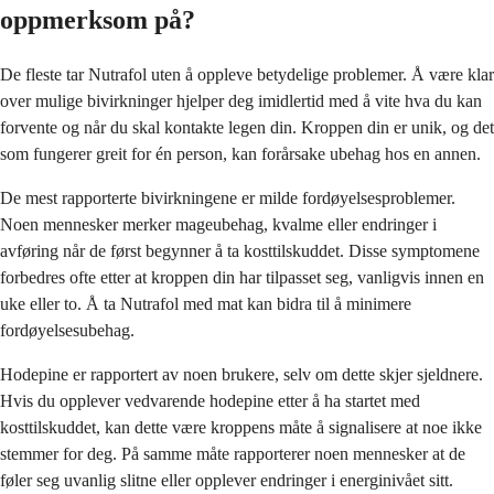
oppmerksom på?
De fleste tar Nutrafol uten å oppleve betydelige problemer. Å være klar
over mulige bivirkninger hjelper deg imidlertid med å vite hva du kan
forvente og når du skal kontakte legen din. Kroppen din er unik, og det
som fungerer greit for én person, kan forårsake ubehag hos en annen.
De mest rapporterte bivirkningene er milde fordøyelsesproblemer.
Noen mennesker merker mageubehag, kvalme eller endringer i
avføring når de først begynner å ta kosttilskuddet. Disse symptomene
forbedres ofte etter at kroppen din har tilpasset seg, vanligvis innen en
uke eller to. Å ta Nutrafol med mat kan bidra til å minimere
fordøyelsesubehag.
Hodepine er rapportert av noen brukere, selv om dette skjer sjeldnere.
Hvis du opplever vedvarende hodepine etter å ha startet med
kosttilskuddet, kan dette være kroppens måte å signalisere at noe ikke
stemmer for deg. På samme måte rapporterer noen mennesker at de
føler seg uvanlig slitne eller opplever endringer i energinivået sitt.