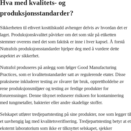
Hva med kvalitets- og
produksjonsstandarder?
Sikkerheten til ethvert kosttilskudd avhenger delvis av hvordan det er
laget. Produksjonskvalitet påvirker om det som står på etiketten
stemmer overens med det som faktisk er inne i hver kapsel. Å forstå
Nutrafols produksjonsstandarder hjelper deg med å vurdere dette
aspektet av sikkerhet.
Nutrafol produseres på anlegg som følger Good Manufacturing
Practices, som er kvalitetsstandarder satt av regulerende etater. Disse
praksisene inkluderer testing av råvarer før bruk, opprettholdelse av
rene produksjonsmiljøer og testing av ferdige produkter for
forurensninger. Denne tilsynet reduserer risikoen for kontaminering
med tungmetaller, bakterier eller andre skadelige stoffer.
Selskapet utfører tredjepartstesting på sine produkter, noe som legger til
et uavhengig lag med kvalitetsverifisering. Tredjepartstesting betyr at et
eksternt laboratorium som ikke er tilknyttet selskapet, sjekker