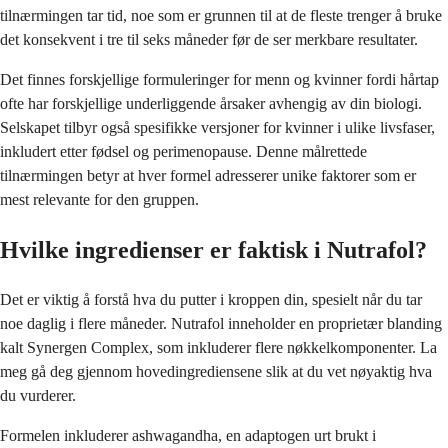
tilnærmingen tar tid, noe som er grunnen til at de fleste trenger å bruke
det konsekvent i tre til seks måneder før de ser merkbare resultater.
Det finnes forskjellige formuleringer for menn og kvinner fordi hårtap
ofte har forskjellige underliggende årsaker avhengig av din biologi.
Selskapet tilbyr også spesifikke versjoner for kvinner i ulike livsfaser,
inkludert etter fødsel og perimenopause. Denne målrettede
tilnærmingen betyr at hver formel adresserer unike faktorer som er
mest relevante for den gruppen.
Hvilke ingredienser er faktisk i Nutrafol?
Det er viktig å forstå hva du putter i kroppen din, spesielt når du tar
noe daglig i flere måneder. Nutrafol inneholder en proprietær blanding
kalt Synergen Complex, som inkluderer flere nøkkelkomponenter. La
meg gå deg gjennom hovedingrediensene slik at du vet nøyaktig hva
du vurderer.
Formelen inkluderer ashwagandha, en adaptogen urt brukt i