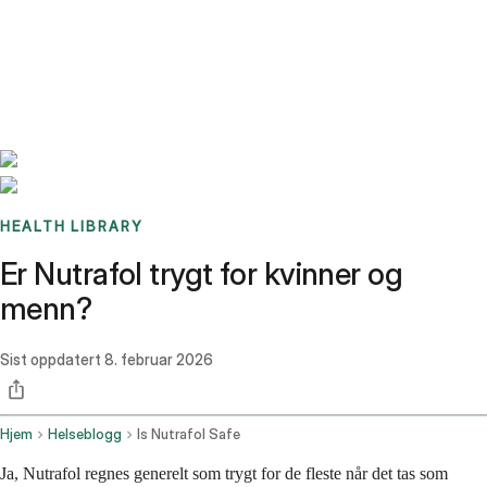
Benchmarks
Stories
FAQ
Sign up / Log in
HEALTH LIBRARY
Er Nutrafol trygt for kvinner og
menn?
Sist oppdatert
8. februar 2026
Hjem
Helseblogg
Is Nutrafol Safe
Ja, Nutrafol regnes generelt som trygt for de fleste når det tas som