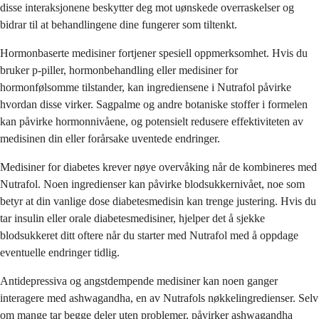
disse interaksjonene beskytter deg mot uønskede overraskelser og
bidrar til at behandlingene dine fungerer som tiltenkt.
Hormonbaserte medisiner fortjener spesiell oppmerksomhet. Hvis du
bruker p-piller, hormonbehandling eller medisiner for
hormonfølsomme tilstander, kan ingrediensene i Nutrafol påvirke
hvordan disse virker. Sagpalme og andre botaniske stoffer i formelen
kan påvirke hormonnivåene, og potensielt redusere effektiviteten av
medisinen din eller forårsake uventede endringer.
Medisiner for diabetes krever nøye overvåking når de kombineres med
Nutrafol. Noen ingredienser kan påvirke blodsukkernivået, noe som
betyr at din vanlige dose diabetesmedisin kan trenge justering. Hvis du
tar insulin eller orale diabetesmedisiner, hjelper det å sjekke
blodsukkeret ditt oftere når du starter med Nutrafol med å oppdage
eventuelle endringer tidlig.
Antidepressiva og angstdempende medisiner kan noen ganger
interagere med ashwagandha, en av Nutrafols nøkkelingredienser. Selv
om mange tar begge deler uten problemer, påvirker ashwagandha