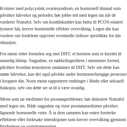
Kvinner med polycystisk ovariesyndrom, en hormonell tilstand som
påvirker hårvekst og perioder, bør jobbe tett med legen sin når de
vurderer Nutrafol. Selv om kosttilskuddet kan bidra til PCOS-relatert
tynnere hår, krever hormonelle effekter overvåking. Legen din kan
vurdere om fordelene oppveier eventuelle risikoer spesifikke for din
situasjon.
For menn retter formelen seg mot DHT, et hormon som er knyttet til
mannlig hårtap. Sagpalme, en nøkkelingrediens i mennenes formel,
påvirker hvordan testosteron omdannes til DHT. Selv om dette kan
støtte hårvekst, kan det også påvirke andre hormonavhengige prosesser
i kroppen din. Noen menn rapporterer endringer i libido eller seksuell
funksjon, selv om dette ser ut til å være uvanlig.
Menn som tar medisiner for prostataproblemer, bør diskutere Nutrafol
med legen sin. Både sagpalme og visse prostatamedisiner påvirker
lignende hormonelle veier. Å ta dem sammen kan enten forsterke
effektene eller forårsake interaksjoner som krever overvåking gjennom
blodprøver og symptomsporing.