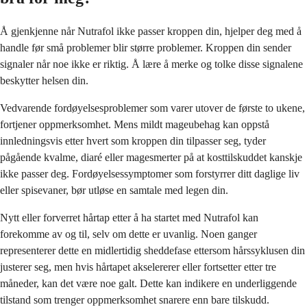
Å gjenkjenne når Nutrafol ikke passer kroppen din, hjelper deg med å
handle før små problemer blir større problemer. Kroppen din sender
signaler når noe ikke er riktig. Å lære å merke og tolke disse signalene
beskytter helsen din.
Vedvarende fordøyelsesproblemer som varer utover de første to ukene,
fortjener oppmerksomhet. Mens mildt mageubehag kan oppstå
innledningsvis etter hvert som kroppen din tilpasser seg, tyder
pågående kvalme, diaré eller magesmerter på at kosttilskuddet kanskje
ikke passer deg. Fordøyelsessymptomer som forstyrrer ditt daglige liv
eller spisevaner, bør utløse en samtale med legen din.
Nytt eller forverret hårtap etter å ha startet med Nutrafol kan
forekomme av og til, selv om dette er uvanlig. Noen ganger
representerer dette en midlertidig sheddefase ettersom hårssyklusen din
justerer seg, men hvis hårtapet akselererer eller fortsetter etter tre
måneder, kan det være noe galt. Dette kan indikere en underliggende
tilstand som trenger oppmerksomhet snarere enn bare tilskudd.