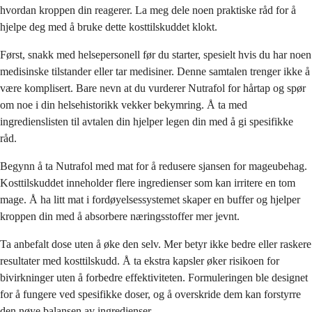
hvordan kroppen din reagerer. La meg dele noen praktiske råd for å
hjelpe deg med å bruke dette kosttilskuddet klokt.
Først, snakk med helsepersonell før du starter, spesielt hvis du har noen
medisinske tilstander eller tar medisiner. Denne samtalen trenger ikke å
være komplisert. Bare nevn at du vurderer Nutrafol for hårtap og spør
om noe i din helsehistorikk vekker bekymring. Å ta med
ingredienslisten til avtalen din hjelper legen din med å gi spesifikke
råd.
Begynn å ta Nutrafol med mat for å redusere sjansen for mageubehag.
Kosttilskuddet inneholder flere ingredienser som kan irritere en tom
mage. Å ha litt mat i fordøyelsessystemet skaper en buffer og hjelper
kroppen din med å absorbere næringsstoffer mer jevnt.
Ta anbefalt dose uten å øke den selv. Mer betyr ikke bedre eller raskere
resultater med kosttilskudd. Å ta ekstra kapsler øker risikoen for
bivirkninger uten å forbedre effektiviteten. Formuleringen ble designet
for å fungere ved spesifikke doser, og å overskride dem kan forstyrre
den nøye balansen av ingredienser.