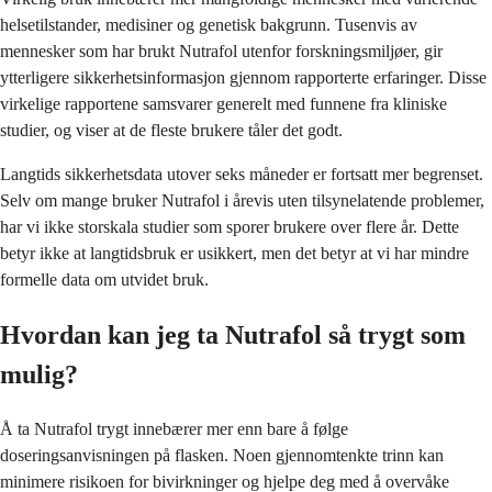
helsetilstander, medisiner og genetisk bakgrunn. Tusenvis av
mennesker som har brukt Nutrafol utenfor forskningsmiljøer, gir
ytterligere sikkerhetsinformasjon gjennom rapporterte erfaringer. Disse
virkelige rapportene samsvarer generelt med funnene fra kliniske
studier, og viser at de fleste brukere tåler det godt.
Langtids sikkerhetsdata utover seks måneder er fortsatt mer begrenset.
Selv om mange bruker Nutrafol i årevis uten tilsynelatende problemer,
har vi ikke storskala studier som sporer brukere over flere år. Dette
betyr ikke at langtidsbruk er usikkert, men det betyr at vi har mindre
formelle data om utvidet bruk.
Hvordan kan jeg ta Nutrafol så trygt som
mulig?
Å ta Nutrafol trygt innebærer mer enn bare å følge
doseringsanvisningen på flasken. Noen gjennomtenkte trinn kan
minimere risikoen for bivirkninger og hjelpe deg med å overvåke