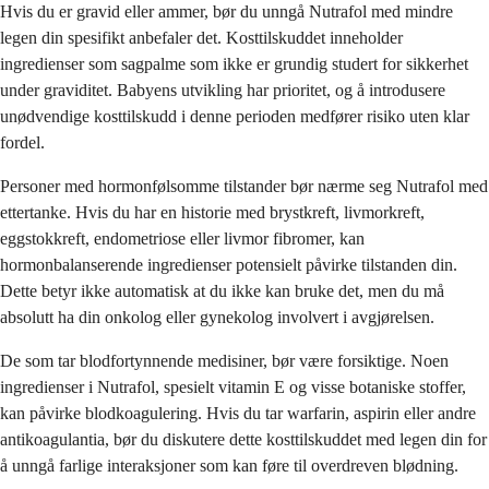
Hvis du er gravid eller ammer, bør du unngå Nutrafol med mindre
legen din spesifikt anbefaler det. Kosttilskuddet inneholder
ingredienser som sagpalme som ikke er grundig studert for sikkerhet
under graviditet. Babyens utvikling har prioritet, og å introdusere
unødvendige kosttilskudd i denne perioden medfører risiko uten klar
fordel.
Personer med hormonfølsomme tilstander bør nærme seg Nutrafol med
ettertanke. Hvis du har en historie med brystkreft, livmorkreft,
eggstokkreft, endometriose eller livmor fibromer, kan
hormonbalanserende ingredienser potensielt påvirke tilstanden din.
Dette betyr ikke automatisk at du ikke kan bruke det, men du må
absolutt ha din onkolog eller gynekolog involvert i avgjørelsen.
De som tar blodfortynnende medisiner, bør være forsiktige. Noen
ingredienser i Nutrafol, spesielt vitamin E og visse botaniske stoffer,
kan påvirke blodkoagulering. Hvis du tar warfarin, aspirin eller andre
antikoagulantia, bør du diskutere dette kosttilskuddet med legen din for
å unngå farlige interaksjoner som kan føre til overdreven blødning.