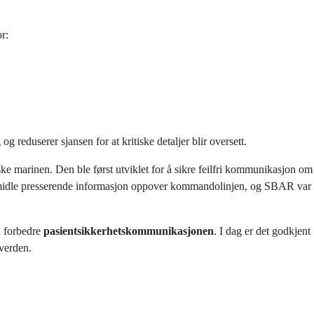
r:
g reduserer sjansen for at kritiske detaljer blir oversett.
e marinen. Den ble først utviklet for å sikre feilfri kommunikasjon om
formidle presserende informasjon oppover kommandolinjen, og SBAR var
 å forbedre
pasientsikkerhetskommunikasjonen
. I dag er det godkjent
verden.