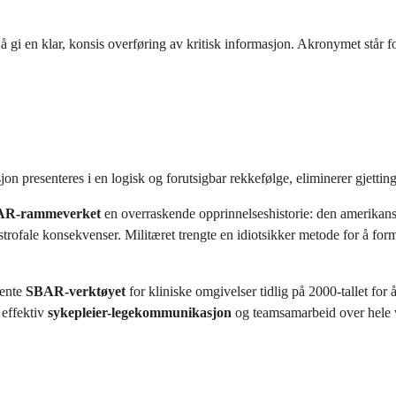
gi en klar, konsis overføring av kritisk informasjon. Akronymet står fo
n presenteres i en logisk og forutsigbar rekkefølge, eliminerer gjetting o
AR-rammeverket
en overraskende opprinnelseshistorie: den amerikansk
strofale konsekvenser. Militæret trengte en idiotsikker metode for å 
nente
SBAR-verktøyet
for kliniske omgivelser tidlig på 2000-tallet for
 effektiv
sykepleier-legekommunikasjon
og teamsamarbeid over hele 