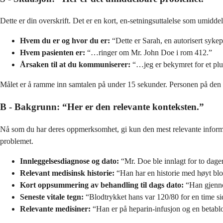
Dette er din overskrift. Det er en kort, en-setningsuttalelse som umidd
Hvem du er og hvor du er:
“Dette er Sarah, en autorisert syke
Hvem pasienten er:
“…ringer om Mr. John Doe i rom 412.”
Årsaken til at du kommuniserer:
“…jeg er bekymret for et plut
Målet er å ramme inn samtalen på under 15 sekunder. Personen på den a
B - Bakgrunn: “Her er den relevante konteksten.”
Nå som du har deres oppmerksomhet, gi kun den mest relevante informasjon
problemet.
Innleggelsesdiagnose og dato:
“Mr. Doe ble innlagt for to dager 
Relevant medisinsk historie:
“Han har en historie med høyt blo
Kort oppsummering av behandling til dags dato:
“Han gjennom
Seneste vitale tegn:
“Blodtrykket hans var 120/80 for en time sid
Relevante medisiner:
“Han er på heparin-infusjon og en betabl