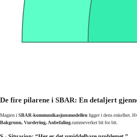
De fire pilarene i SBAR: En detaljert gje
Magien i
SBAR-kommunikasjonsmodellen
ligger i dens enkelhet. Hv
Bakgrunn, Vurdering, Anbefaling
-rammeverket bit for bit.
S - Situasjon: “Her er det umiddelbare problemet.”