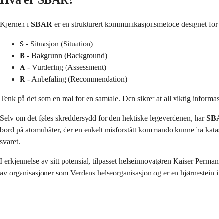
Hva er SBAR?
Kjernen i
SBAR
er en strukturert kommunikasjonsmetode designet for å 
S
- Situasjon (Situation)
B
- Bakgrunn (Background)
A
- Vurdering (Assessment)
R
- Anbefaling (Recommendation)
Tenk på det som en mal for en samtale. Den sikrer at all viktig informasjo
Selv om det føles skreddersydd for den hektiske legeverdenen, har
SB
bord på atomubåter, der en enkelt misforstått kommando kunne ha kata
svaret.
I erkjennelse av sitt potensial, tilpasset helseinnovatøren Kaiser Perma
av organisasjoner som Verdens helseorganisasjon og er en hjørnestein i