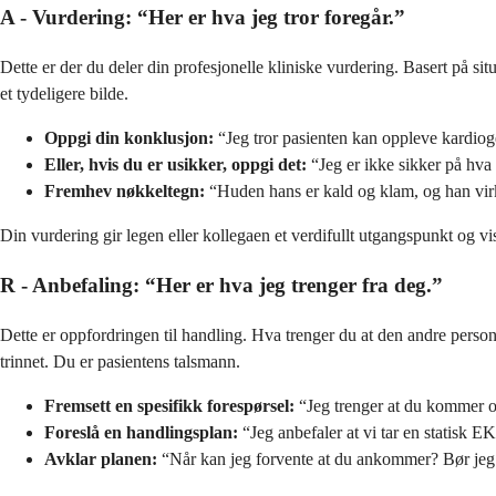
A - Vurdering: “Her er hva jeg tror foregår.”
Dette er der du deler din profesjonelle kliniske vurdering. Basert på s
et tydeligere bilde.
Oppgi din konklusjon:
“Jeg tror pasienten kan oppleve kardioge
Eller, hvis du er usikker, oppgi det:
“Jeg er ikke sikker på hva p
Fremhev nøkkeltegn:
“Huden hans er kald og klam, og han virk
Din vurdering gir legen eller kollegaen et verdifullt utgangspunkt og vis
R - Anbefaling: “Her er hva jeg trenger fra deg.”
Dette er oppfordringen til handling. Hva trenger du at den andre person
trinnet. Du er pasientens talsmann.
Fremsett en spesifikk forespørsel:
“Jeg trenger at du kommer o
Foreslå en handlingsplan:
“Jeg anbefaler at vi tar en statisk E
Avklar planen:
“Når kan jeg forvente at du ankommer? Bør jeg 