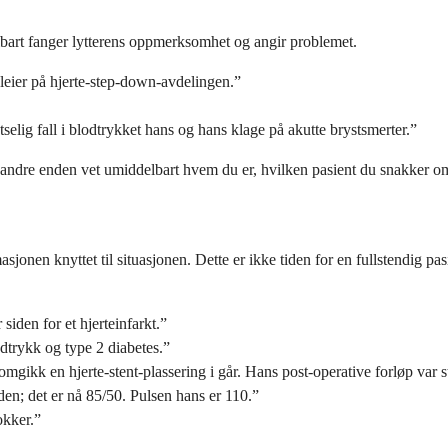
elbart fanger lytterens oppmerksomhet og angir problemet.
pleier på hjerte-step-down-avdelingen.”
selig fall i blodtrykket hans og hans klage på akutte brystsmerter.”
ndre enden vet umiddelbart hvem du er, hvilken pasient du snakker om,
en knyttet til situasjonen. Dette er ikke tiden for en fullstendig pasien
siden for et hjerteinfarkt.”
dtrykk og type 2 diabetes.”
gikk en hjerte-stent-plassering i går. Hans post-operative forløp var sta
en; det er nå 85/50. Pulsen hans er 110.”
okker.”