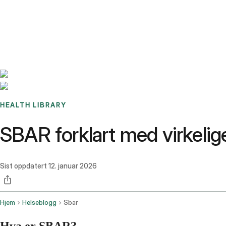
Benchmarks
Stories
FAQ
Sign up / Log in
HEALTH LIBRARY
SBAR forklart med virkeli
Sist oppdatert
12. januar 2026
Hjem
Helseblogg
Sbar