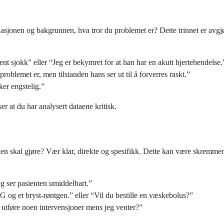
ituasjonen og bakgrunnen, hva tror du problemet er? Dette trinnet er avg
nt sjokk” eller “Jeg er bekymret for at han har en akutt hjertehendelse.
roblemet er, men tilstanden hans ser ut til å forverres raskt.”
er engstelig.”
er at du har analysert dataene kritisk.
en skal gjøre? Vær klar, direkte og spesifikk. Dette kan være skremmende
g ser pasienten umiddelbart.”
KG og et bryst-røntgen.” eller “Vil du bestille en væskebolus?”
utføre noen intervensjoner mens jeg venter?”