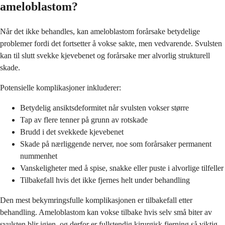
ameloblastom?
Når det ikke behandles, kan ameloblastom forårsake betydelige
problemer fordi det fortsetter å vokse sakte, men vedvarende. Svulsten
kan til slutt svekke kjevebenet og forårsake mer alvorlig strukturell
skade.
Potensielle komplikasjoner inkluderer:
Betydelig ansiktsdeformitet når svulsten vokser større
Tap av flere tenner på grunn av rotskade
Brudd i det svekkede kjevebenet
Skade på nærliggende nerver, noe som forårsaker permanent
nummenhet
Vanskeligheter med å spise, snakke eller puste i alvorlige tilfeller
Tilbakefall hvis det ikke fjernes helt under behandling
Den mest bekymringsfulle komplikasjonen er tilbakefall etter
behandling. Ameloblastom kan vokse tilbake hvis selv små biter av
svulsten blir igjen, og derfor er fullstendig kirurgisk fjerning så viktig.