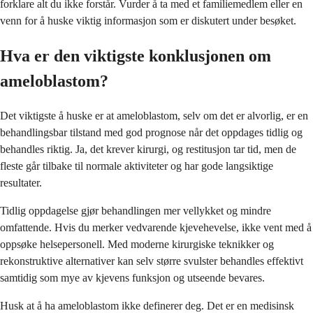
forklare alt du ikke forstår. Vurder å ta med et familiemedlem eller en
venn for å huske viktig informasjon som er diskutert under besøket.
Hva er den viktigste konklusjonen om
ameloblastom?
Det viktigste å huske er at ameloblastom, selv om det er alvorlig, er en
behandlingsbar tilstand med god prognose når det oppdages tidlig og
behandles riktig. Ja, det krever kirurgi, og restitusjon tar tid, men de
fleste går tilbake til normale aktiviteter og har gode langsiktige
resultater.
Tidlig oppdagelse gjør behandlingen mer vellykket og mindre
omfattende. Hvis du merker vedvarende kjevehevelse, ikke vent med å
oppsøke helsepersonell. Med moderne kirurgiske teknikker og
rekonstruktive alternativer kan selv større svulster behandles effektivt
samtidig som mye av kjevens funksjon og utseende bevares.
Husk at å ha ameloblastom ikke definerer deg. Det er en medisinsk