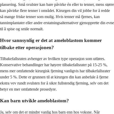
plassering. Små svulster kan bare påvirke én eller to tenner, mens større
kan påvirke flere tenner i området. Kirurgen din vil jobbe for å redde
så mange friske tenner som mulig. Hvis tenner må fjernes, kan
tannimplantater eller andre erstatningsalternativer gjenopprette din evne
til å spise og smile normalt.
Hvor sannsynlig er det at ameloblastom kommer
tilbake etter operasjonen?
Tilbakefallsraten avhenger av hvilken type operasjon som utføres.
Konservative behandlinger har høyere tilbakefallsrater på 15-25 %,
mens mer omfattende kirurgisk fjerning vanligvis har tilbakefallsrater
under 5 %. Dette er grunnen til at kirurgen din kan anbefale å fjerne
ekstra vev rundt svulsten for å sikre fullstendig fjerning, selv om det
betyr en mer omfattende prosedyre.
Kan barn utvikle ameloblastom?
Ja, selv om det er mindre vanlig hos barn enn hos voksne. Når