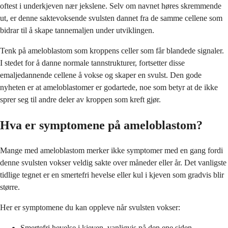
oftest i underkjeven nær jekslene. Selv om navnet høres skremmende
ut, er denne saktevoksende svulsten dannet fra de samme cellene som
bidrar til å skape tannemaljen under utviklingen.
Tenk på ameloblastom som kroppens celler som får blandede signaler.
I stedet for å danne normale tannstrukturer, fortsetter disse
emaljedannende cellene å vokse og skaper en svulst. Den gode
nyheten er at ameloblastomer er godartede, noe som betyr at de ikke
sprer seg til andre deler av kroppen som kreft gjør.
Hva er symptomene på ameloblastom?
Mange med ameloblastom merker ikke symptomer med en gang fordi
denne svulsten vokser veldig sakte over måneder eller år. Det vanligste
tidlige tegnet er en smertefri hevelse eller kul i kjeven som gradvis blir
større.
Her er symptomene du kan oppleve når svulsten vokser:
Smertefri hevelse i kjeven, vanligvis på den ene siden