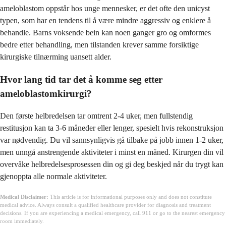
ameloblastom oppstår hos unge mennesker, er det ofte den unicyst
typen, som har en tendens til å være mindre aggressiv og enklere å
behandle. Barns voksende bein kan noen ganger gro og omformes
bedre etter behandling, men tilstanden krever samme forsiktige
kirurgiske tilnærming uansett alder.
Hvor lang tid tar det å komme seg etter
ameloblastomkirurgi?
Den første helbredelsen tar omtrent 2-4 uker, men fullstendig
restitusjon kan ta 3-6 måneder eller lenger, spesielt hvis rekonstruksjon
var nødvendig. Du vil sannsynligvis gå tilbake på jobb innen 1-2 uker,
men unngå anstrengende aktiviteter i minst en måned. Kirurgen din vil
overvåke helbredelsesprosessen din og gi deg beskjed når du trygt kan
gjenoppta alle normale aktiviteter.
Medical Disclaimer:
This article is for informational purposes only and does not constitute
medical advice. Always consult a qualified healthcare provider for diagnosis and treatment
decisions. If you are experiencing a medical emergency, call 911 or go to the nearest emergency
room immediately.