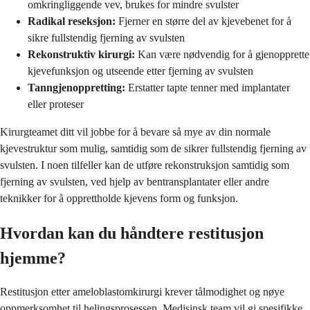
omkringliggende vev, brukes for mindre svulster
Radikal reseksjon:
Fjerner en større del av kjevebenet for å
sikre fullstendig fjerning av svulsten
Rekonstruktiv kirurgi:
Kan være nødvendig for å gjenopprette
kjevefunksjon og utseende etter fjerning av svulsten
Tanngjenoppretting:
Erstatter tapte tenner med implantater
eller proteser
Kirurgteamet ditt vil jobbe for å bevare så mye av din normale
kjevestruktur som mulig, samtidig som de sikrer fullstendig fjerning av
svulsten. I noen tilfeller kan de utføre rekonstruksjon samtidig som
fjerning av svulsten, ved hjelp av bentransplantater eller andre
teknikker for å opprettholde kjevens form og funksjon.
Hvordan kan du håndtere restitusjon
hjemme?
Restitusjon etter ameloblastomkirurgi krever tålmodighet og nøye
oppmerksomhet til helingsprosessen. Medisinsk team vil gi spesifikke