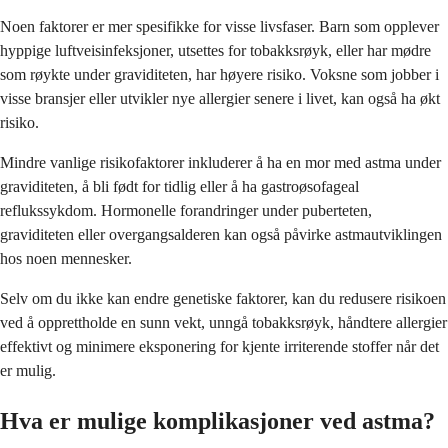
Noen faktorer er mer spesifikke for visse livsfaser. Barn som opplever
hyppige luftveisinfeksjoner, utsettes for tobakksrøyk, eller har mødre
som røykte under graviditeten, har høyere risiko. Voksne som jobber i
visse bransjer eller utvikler nye allergier senere i livet, kan også ha økt
risiko.
Mindre vanlige risikofaktorer inkluderer å ha en mor med astma under
graviditeten, å bli født for tidlig eller å ha gastroøsofageal
reflukssykdom. Hormonelle forandringer under puberteten,
graviditeten eller overgangsalderen kan også påvirke astmautviklingen
hos noen mennesker.
Selv om du ikke kan endre genetiske faktorer, kan du redusere risikoen
ved å opprettholde en sunn vekt, unngå tobakksrøyk, håndtere allergier
effektivt og minimere eksponering for kjente irriterende stoffer når det
er mulig.
Hva er mulige komplikasjoner ved astma?