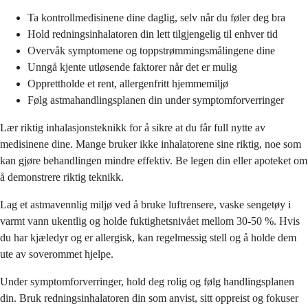
Ta kontrollmedisinene dine daglig, selv når du føler deg bra
Hold redningsinhalatoren din lett tilgjengelig til enhver tid
Overvåk symptomene og toppstrømmingsmålingene dine
Unngå kjente utløsende faktorer når det er mulig
Opprettholde et rent, allergenfritt hjemmemiljø
Følg astmahandlingsplanen din under symptomforverringer
Lær riktig inhalasjonsteknikk for å sikre at du får full nytte av
medisinene dine. Mange bruker ikke inhalatorene sine riktig, noe som
kan gjøre behandlingen mindre effektiv. Be legen din eller apoteket om
å demonstrere riktig teknikk.
Lag et astmavennlig miljø ved å bruke luftrensere, vaske sengetøy i
varmt vann ukentlig og holde fuktighetsnivået mellom 30-50 %. Hvis
du har kjæledyr og er allergisk, kan regelmessig stell og å holde dem
ute av soverommet hjelpe.
Under symptomforverringer, hold deg rolig og følg handlingsplanen
din. Bruk redningsinhalatoren din som anvist, sitt oppreist og fokuser