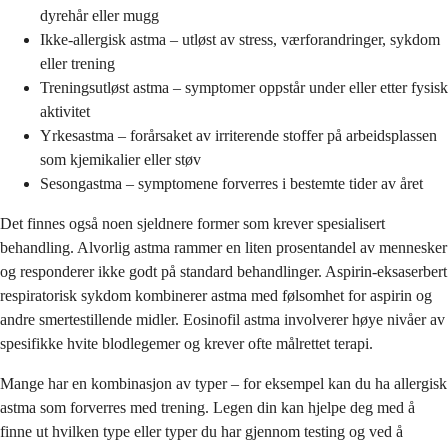
dyrehår eller mugg
Ikke-allergisk astma – utløst av stress, værforandringer, sykdom
eller trening
Treningsutløst astma – symptomer oppstår under eller etter fysisk
aktivitet
Yrkesastma – forårsaket av irriterende stoffer på arbeidsplassen
som kjemikalier eller støv
Sesongastma – symptomene forverres i bestemte tider av året
Det finnes også noen sjeldnere former som krever spesialisert
behandling. Alvorlig astma rammer en liten prosentandel av mennesker
og responderer ikke godt på standard behandlinger. Aspirin-eksaserbert
respiratorisk sykdom kombinerer astma med følsomhet for aspirin og
andre smertestillende midler. Eosinofil astma involverer høye nivåer av
spesifikke hvite blodlegemer og krever ofte målrettet terapi.
Mange har en kombinasjon av typer – for eksempel kan du ha allergisk
astma som forverres med trening. Legen din kan hjelpe deg med å
finne ut hvilken type eller typer du har gjennom testing og ved å