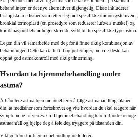
For personer med alvorlig astma som ikke responderer på standard
behandlinger, er det nye alternativer tilgjengelig. Disse inkluderer
biologiske medisiner som retter seg mot spesifikke immunsystemveier,
bronkial termoplasti (en prosedyre som reduserer luftveis muskel) og
kombinasjonsbehandlinger skreddersydd til din spesifikke type astma.
Legen din vil samarbeide med deg for å finne riktig kombinasjon av
behandlinger. Dette kan ta litt tid og justeringer, men de fleste kan
oppnå god astmakontroll med riktig tilnærming.
Hvordan ta hjemmebehandling under
astma?
Å håndtere astma hjemme innebærer å følge astmahandlingsplanen
din, ta medisiner som foreskrevet og vite hvordan du skal reagere når
symptomene forverres. God hjemmebehandling kan forhindre mange
astmaanfall og hjelpe deg å føle deg tryggere på tilstanden din.
Viktige trinn for hjemmebehandling inkluderer: