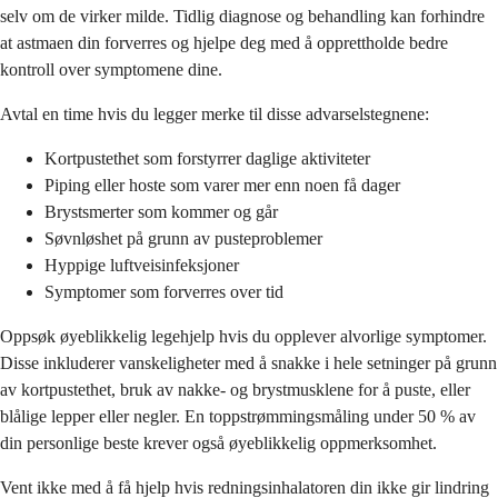
selv om de virker milde. Tidlig diagnose og behandling kan forhindre
at astmaen din forverres og hjelpe deg med å opprettholde bedre
kontroll over symptomene dine.
Avtal en time hvis du legger merke til disse advarselstegnene:
Kortpustethet som forstyrrer daglige aktiviteter
Piping eller hoste som varer mer enn noen få dager
Brystsmerter som kommer og går
Søvnløshet på grunn av pusteproblemer
Hyppige luftveisinfeksjoner
Symptomer som forverres over tid
Oppsøk øyeblikkelig legehjelp hvis du opplever alvorlige symptomer.
Disse inkluderer vanskeligheter med å snakke i hele setninger på grunn
av kortpustethet, bruk av nakke- og brystmusklene for å puste, eller
blålige lepper eller negler. En toppstrømmingsmåling under 50 % av
din personlige beste krever også øyeblikkelig oppmerksomhet.
Vent ikke med å få hjelp hvis redningsinhalatoren din ikke gir lindring