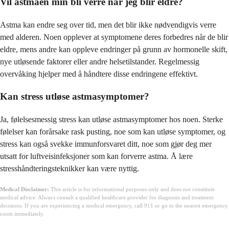
Vil astmaen min bli verre når jeg blir eldre?
Astma kan endre seg over tid, men det blir ikke nødvendigvis verre
med alderen. Noen opplever at symptomene deres forbedres når de blir
eldre, mens andre kan oppleve endringer på grunn av hormonelle skift,
nye utløsende faktorer eller andre helsetilstander. Regelmessig
overvåking hjelper med å håndtere disse endringene effektivt.
Kan stress utløse astmasymptomer?
Ja, følelsesmessig stress kan utløse astmasymptomer hos noen. Sterke
følelser kan forårsake rask pusting, noe som kan utløse symptomer, og
stress kan også svekke immunforsvaret ditt, noe som gjør deg mer
utsatt for luftveisinfeksjoner som kan forverre astma. Å lære
stresshåndteringsteknikker kan være nyttig.
Medical Disclaimer:
This article is for informational purposes only and does not constitute
medical advice. Always consult a qualified healthcare provider for diagnosis and treatment
decisions. If you are experiencing a medical emergency, call 911 or go to the nearest emergency
room immediately.