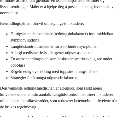
forhindre astmaanfall gjennom en kombinasjon av medisiner og
livsstilsendringer. Målet er å hjelpe deg å puste lettere og leve et aktivt,
normalt liv.
Behandlingsplanen din vil sannsynligvis inkludere:
Hurtigvirkende medisiner (redningsinhalatorer) for umiddelbar
symptom lindring
Langtidskontrollmedisiner for å forhindre symptomer
Allergi medisiner hvis allergener utløser astmaen din
En astmahandlingsplan som beskriver hva du skal gjøre under
oppbluss
Regelmessig overvåking med toppstrømmingsmålere
Strategier for å unngå utløsende faktorer
Den vanligste redningsmedisinen er albuterol, som raskt åpner
luftveiene under et astmaanfall. Langtidskontrollmedisiner inkluderer
ofte inhalerte kortikosteroider, som reduserer betennelse i luftveiene når
de brukes regelmessig.