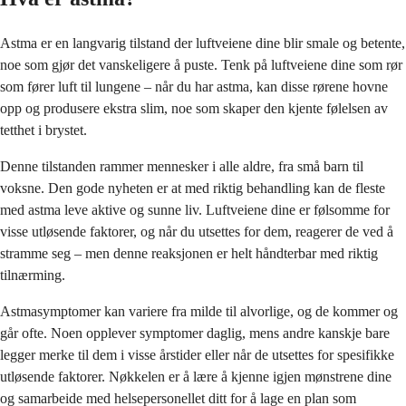
Astma er en langvarig tilstand der luftveiene dine blir smale og betente,
noe som gjør det vanskeligere å puste. Tenk på luftveiene dine som rør
som fører luft til lungene – når du har astma, kan disse rørene hovne
opp og produsere ekstra slim, noe som skaper den kjente følelsen av
tetthet i brystet.
Denne tilstanden rammer mennesker i alle aldre, fra små barn til
voksne. Den gode nyheten er at med riktig behandling kan de fleste
med astma leve aktive og sunne liv. Luftveiene dine er følsomme for
visse utløsende faktorer, og når du utsettes for dem, reagerer de ved å
stramme seg – men denne reaksjonen er helt håndterbar med riktig
tilnærming.
Astmasymptomer kan variere fra milde til alvorlige, og de kommer og
går ofte. Noen opplever symptomer daglig, mens andre kanskje bare
legger merke til dem i visse årstider eller når de utsettes for spesifikke
utløsende faktorer. Nøkkelen er å lære å kjenne igjen mønstrene dine
og samarbeide med helsepersonellet ditt for å lage en plan som