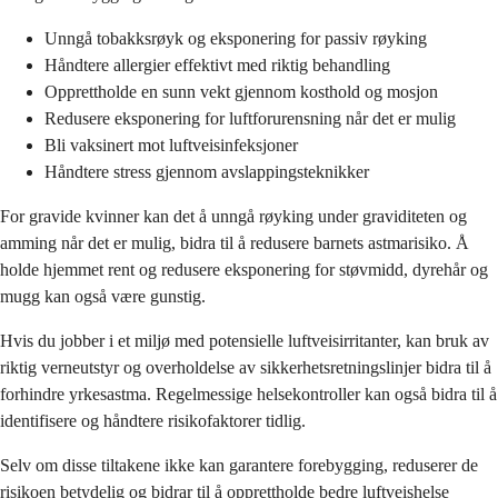
Unngå tobakksrøyk og eksponering for passiv røyking
Håndtere allergier effektivt med riktig behandling
Opprettholde en sunn vekt gjennom kosthold og mosjon
Redusere eksponering for luftforurensning når det er mulig
Bli vaksinert mot luftveisinfeksjoner
Håndtere stress gjennom avslappingsteknikker
For gravide kvinner kan det å unngå røyking under graviditeten og
amming når det er mulig, bidra til å redusere barnets astmarisiko. Å
holde hjemmet rent og redusere eksponering for støvmidd, dyrehår og
mugg kan også være gunstig.
Hvis du jobber i et miljø med potensielle luftveisirritanter, kan bruk av
riktig verneutstyr og overholdelse av sikkerhetsretningslinjer bidra til å
forhindre yrkesastma. Regelmessige helsekontroller kan også bidra til å
identifisere og håndtere risikofaktorer tidlig.
Selv om disse tiltakene ikke kan garantere forebygging, reduserer de
risikoen betydelig og bidrar til å opprettholde bedre luftveishelse