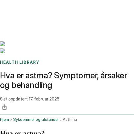
Benchmarks
Stories
FAQ
Sign up / Log in
HEALTH LIBRARY
Hva er astma? Symptomer, årsaker
og behandling
Sist oppdatert
17. februar 2025
Hjem
Sykdommer og tilstander
Asthma
Hva er astma?