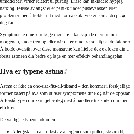
umiddelbart virker relatert til pusting. Disse kan inkludere hyppig
harking, følelse av angst eller panikk under pustevansker, eller
problemer med å holde tritt med normale aktiviteter som aldri plaget
deg før.
Symptomene dine kan følge mønstre – kanskje de er verre om
morgenen, under trening eller når du er rundt visse utløsende faktorer.
Å holde oversikt over disse mønstrene kan hjelpe deg og legen din å
forstå astmaen din bedre og lage en mer effektiv behandlingsplan.
Hva er typene astma?
Astma er ikke en one-size-fits-all-tilstand – den kommer i forskjellige
former basert på hva som utløser symptomene dine og når de oppstår.
Å forstå typen din kan hjelpe deg med å håndtere tilstanden din mer
effektivt.
De vanligste typene inkluderer:
Allergisk astma – utløst av allergener som pollen, støvmidd,