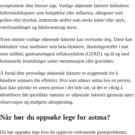
symptomene dine blusser opp. Vanlige utløsende faktorer inkluderer
luftveisinfeksjoner som forkjølelse eller influensa, allergener som
pollen eller dyrehår, irriterende stoffer som sterke lukter eller røyk,
værforandringer og følelsesmessig stress.
Noen mindre vanlige utløsende faktorer kan overraske deg. Disse kan
inkludere visse medisiner som beta-blokkere, tilsetningsstoffer i mat
som sulfitter, gastroøsofageal reflukssykdom (GERD), og til og med
hormonelle forandringer under menstruasjon eller graviditet.
Å forstå dine personlige utløsende faktorer er avgjørende for å
håndtere astmaen din effektivt. Hva som utløser astma hos en person,
kan ikke påvirke en annen person i det hele tatt, så det er viktig å
identifisere ditt spesifikke mønster av utløsende faktorer gjennom nøye
observasjon og muligens allergitesting.
Når bør du oppsøke lege for astma?
Du bør oppsøke lege hvis du opplever vedvarende pusteproblemer,