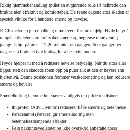
Riktig hjemmebehandling spiller en avgjørende rolle i å helbrede den
brukne tåen effektivt og komfortabelt. De første dagene etter skaden er
spesielt viktige for å håndtere smerte og hevelse.
RICE-metoden gir et pålitelig rammeverk for førstehjelp. Hvile betyr å
unngå aktiviteter som forårsaker smerte og begrense unødvendig
gange. Is bør påføres i 15-20 minutter om gangen, flere ganger per
dag, ved å bruke et tynt klutlag for å beskytte huden.
Høyde hjelper til med å redusere hevelse betydelig. Når du sitter eller
ligger, støtt den skadede foten opp på puter slik at den er høyere enn
hjertenivå. Denne posisjonen fremmer væskedrenering og kan redusere
smerte og hevelse.
Smertelindring hjemme innebærer vanligvis reseptfrie medisiner:
Ibuprofen (Advil, Motrin) reduserer både smerte og betennelse
Paracetamol (Paracet) gir smertelindring uten
betennelsesdempende effekter
Følg pakningsvedlegget og ikke overskrid anbefalte doser