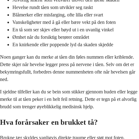
Hevelse rundt tåen som utvikler seg raskt
Blåmerker eller misfarging, ofte lilla eller svart
Vanskeligheter med å gå eller bære vekt på den foten
En tå som ser skjev eller bøyd ut i en uvanlig vinkel
Ømhet når du forsiktig berører området
En knirkende eller poppende lyd da skaden skjedde
Noen ganger kan du merke at tåen din føles nummen eller kriblende.
Dette skjer når hevelse legger press på nervene i tåen. Selv om det er
bekymringsfullt, forbedres denne nummenheten ofte når hevelsen går
ned.
I sjeldne tilfeller kan du se bein som stikker gjennom huden eller legge
merke til at tåen peker i en helt feil retning. Dette er tegn på et alvorlig
brudd som trenger øyeblikkelig medisinsk hjelp.
Hva forårsaker en brukket tå?
Brukne tær skyldes vanligvis direkte traume eller støt mot foten.