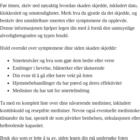
Før timen, skriv ned nøyaktig hvordan skaden skjedde, inkludert dato,
klokkeslett og omstendigheter. Merk hva du gjorde da det skjedde, og
beskriv den umiddelbare smerten eller symptomene du opplevde.
Denne informasjonen hjelper legen din med å forstå den sannsynlige
alvorlighetsgraden og typen brudd.
Hold oversikt over symptomene dine siden skaden skjedde:
Smertenivåer og hva som gjør dem bedre eller verre
Endringer i hevelse, blåmerker eller tåutseende
Din evne til å gå eller bære vekt på foten
Hjemmebehandlinger du har prøvd og deres effektivitet
Medisiner du har tatt for smertelindring
Ta med en komplett liste over dine nåværende medisiner, inkludert
kosttilskudd og reseptfrie medisiner. Nevne også eventuelle medisinske
tilstander du har, spesielt de som påvirker benhelsen, sirkulasjonen eller
helbredende kapasitet.
Bruk sko som er lette å ta av, siden legen din må undersøke foten