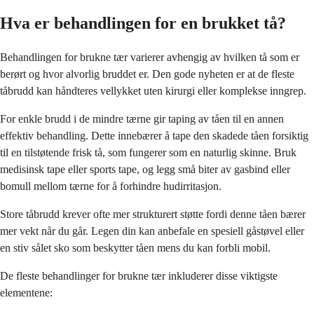
Hva er behandlingen for en brukket tå?
Behandlingen for brukne tær varierer avhengig av hvilken tå som er
berørt og hvor alvorlig bruddet er. Den gode nyheten er at de fleste
tåbrudd kan håndteres vellykket uten kirurgi eller komplekse inngrep.
For enkle brudd i de mindre tærne gir taping av tåen til en annen
effektiv behandling. Dette innebærer å tape den skadede tåen forsiktig
til en tilstøtende frisk tå, som fungerer som en naturlig skinne. Bruk
medisinsk tape eller sports tape, og legg små biter av gasbind eller
bomull mellom tærne for å forhindre hudirritasjon.
Store tåbrudd krever ofte mer strukturert støtte fordi denne tåen bærer
mer vekt når du går. Legen din kan anbefale en spesiell gåstøvel eller
en stiv sålet sko som beskytter tåen mens du kan forbli mobil.
De fleste behandlinger for brukne tær inkluderer disse viktigste
elementene: