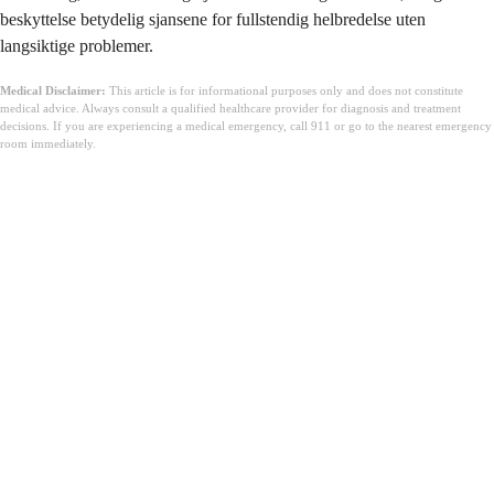
beskyttelse betydelig sjansene for fullstendig helbredelse uten
langsiktige problemer.
Medical Disclaimer:
This article is for informational purposes only and does not constitute
medical advice. Always consult a qualified healthcare provider for diagnosis and treatment
decisions. If you are experiencing a medical emergency, call 911 or go to the nearest emergency
room immediately.