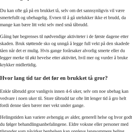
Du kan ofte gå på en brukket tå, selv om det sannsynligvis vil være
smertefullt og ubehagelig. Evnen til å gå utelukker ikke et brudd, da
mange kan bære litt vekt selv med små tåbrudd.
Gåing bør begrenses til nødvendige aktiviteter i de første dagene etter
skaden. Bruk støttende sko og unngå å legge full vekt på den skadede
tåen når det er mulig. Hvis gange forårsaker alvorlig smerte eller du
legger merke til økt hevelse etter aktivitet, hvil mer og vurder å bruke
krykker midlertidig.
Hvor lang tid tar det før en brukket tå gror?
Enkle tåbrudd gror vanligvis innen 4-6 uker, selv om noe ubehag kan
vedvare i noen uker til. Store tåbrudd tar ofte litt lenger tid å gro helt
fordi denne tåen bærer mer vekt under gange.
Helingstiden kan variere avhengig av alder, generell helse og hvor godt
du følger behandlingsanbefalingene. Eldre voksne eller personer med
tilstander som påvirker benhelsen kan oppleve langsommere heling,