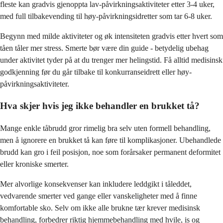
fleste kan gradvis gjenoppta lav-påvirkningsaktiviteter etter 3-4 uker,
med full tilbakevending til høy-påvirkningsidretter som tar 6-8 uker.
Begynn med milde aktiviteter og øk intensiteten gradvis etter hvert som
tåen tåler mer stress. Smerte bør være din guide - betydelig ubehag
under aktivitet tyder på at du trenger mer helingstid. Få alltid medisinsk
godkjenning før du går tilbake til konkurranseidrett eller høy-
påvirkningsaktiviteter.
Hva skjer hvis jeg ikke behandler en brukket tå?
Mange enkle tåbrudd gror rimelig bra selv uten formell behandling,
men å ignorere en brukket tå kan føre til komplikasjoner. Ubehandlede
brudd kan gro i feil posisjon, noe som forårsaker permanent deformitet
eller kroniske smerter.
Mer alvorlige konsekvenser kan inkludere leddgikt i tåleddet,
vedvarende smerter ved gange eller vanskeligheter med å finne
komfortable sko. Selv om ikke alle brukne tær krever medisinsk
behandling, forbedrer riktig hjemmebehandling med hvile, is og