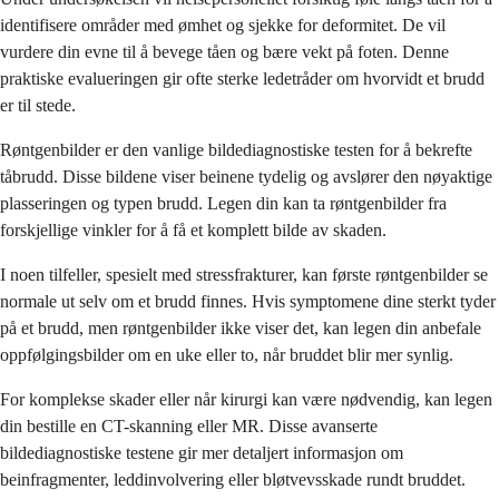
identifisere områder med ømhet og sjekke for deformitet. De vil
vurdere din evne til å bevege tåen og bære vekt på foten. Denne
praktiske evalueringen gir ofte sterke ledetråder om hvorvidt et brudd
er til stede.
Røntgenbilder er den vanlige bildediagnostiske testen for å bekrefte
tåbrudd. Disse bildene viser beinene tydelig og avslører den nøyaktige
plasseringen og typen brudd. Legen din kan ta røntgenbilder fra
forskjellige vinkler for å få et komplett bilde av skaden.
I noen tilfeller, spesielt med stressfrakturer, kan første røntgenbilder se
normale ut selv om et brudd finnes. Hvis symptomene dine sterkt tyder
på et brudd, men røntgenbilder ikke viser det, kan legen din anbefale
oppfølgingsbilder om en uke eller to, når bruddet blir mer synlig.
For komplekse skader eller når kirurgi kan være nødvendig, kan legen
din bestille en CT-skanning eller MR. Disse avanserte
bildediagnostiske testene gir mer detaljert informasjon om
beinfragmenter, leddinvolvering eller bløtvevsskade rundt bruddet.