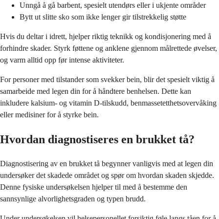
Unngå å gå barbent, spesielt utendørs eller i ukjente områder
Bytt ut slitte sko som ikke lenger gir tilstrekkelig støtte
Hvis du deltar i idrett, hjelper riktig teknikk og kondisjonering med å
forhindre skader. Styrk føttene og anklene gjennom målrettede øvelser,
og varm alltid opp før intense aktiviteter.
For personer med tilstander som svekker bein, blir det spesielt viktig å
samarbeide med legen din for å håndtere benhelsen. Dette kan
inkludere kalsium- og vitamin D-tilskudd, benmassetetthetsovervåking
eller medisiner for å styrke bein.
Hvordan diagnostiseres en brukket tå?
Diagnostisering av en brukket tå begynner vanligvis med at legen din
undersøker det skadede området og spør om hvordan skaden skjedde.
Denne fysiske undersøkelsen hjelper til med å bestemme den
sannsynlige alvorlighetsgraden og typen brudd.
Under undersøkelsen vil helsepersonellet forsiktig føle langs tåen for å