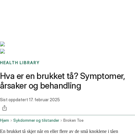
Benchmarks
Stories
FAQ
Sign up / Log in
HEALTH LIBRARY
Hva er en brukket tå? Symptomer,
årsaker og behandling
Sist oppdatert
17. februar 2025
Hjem
Sykdommer og tilstander
Broken Toe
En brukket tå skjer når en eller flere av de små knoklene i tåen