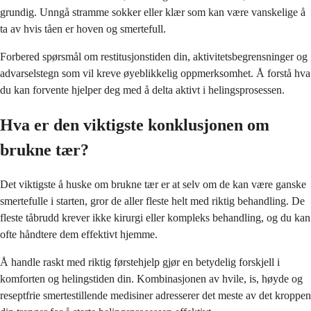
grundig. Unngå stramme sokker eller klær som kan være vanskelige å
ta av hvis tåen er hoven og smertefull.
Forbered spørsmål om restitusjonstiden din, aktivitetsbegrensninger og
advarselstegn som vil kreve øyeblikkelig oppmerksomhet. Å forstå hva
du kan forvente hjelper deg med å delta aktivt i helingsprosessen.
Hva er den viktigste konklusjonen om
brukne tær?
Det viktigste å huske om brukne tær er at selv om de kan være ganske
smertefulle i starten, gror de aller fleste helt med riktig behandling. De
fleste tåbrudd krever ikke kirurgi eller kompleks behandling, og du kan
ofte håndtere dem effektivt hjemme.
Å handle raskt med riktig førstehjelp gjør en betydelig forskjell i
komforten og helingstiden din. Kombinasjonen av hvile, is, høyde og
reseptfrie smertestillende medisiner adresserer det meste av det kroppen