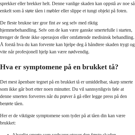
sprekker eller brekker helt. Denne vanlige skaden kan oppstå av noe så
enkelt som å støte tåen i møbler eller slippe et tungt objekt på foten.
De fleste brukne tær gror fint av seg selv med riktig
hjemmebehandling. Selv om de kan være ganske smertefulle i starten,
trenger de fleste ikke operasjon eller omfattende medisinsk behandling.
Å forstå hva du kan forvente kan hjelpe deg å håndtere skaden trygt og
vite når profesjonell hjelp kan være nødvendig.
Hva er symptomene på en brukket tå?
Det mest åpenbare tegnet på en brukket tå er umiddelbar, skarp smerte
som ikke går bort etter noen minutter. Du vil sannsynligvis føle at
denne smerten forverres når du prøver å gå eller legge press på den
berørte tåen.
Her er de viktigste symptomene som tyder på at tåen din kan være
brukket:
Alvorlig smerte som vedvarer utover den første skaden