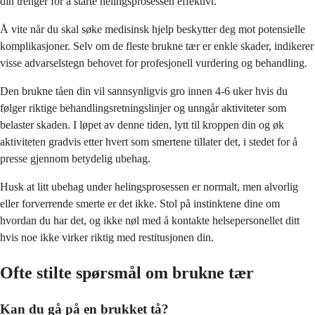
din trenger for å starte helingsprosessen effektivt.
Å vite når du skal søke medisinsk hjelp beskytter deg mot potensielle
komplikasjoner. Selv om de fleste brukne tær er enkle skader, indikerer
visse advarselstegn behovet for profesjonell vurdering og behandling.
Den brukne tåen din vil sannsynligvis gro innen 4-6 uker hvis du
følger riktige behandlingsretningslinjer og unngår aktiviteter som
belaster skaden. I løpet av denne tiden, lytt til kroppen din og øk
aktiviteten gradvis etter hvert som smertene tillater det, i stedet for å
presse gjennom betydelig ubehag.
Husk at litt ubehag under helingsprosessen er normalt, men alvorlig
eller forverrende smerte er det ikke. Stol på instinktene dine om
hvordan du har det, og ikke nøl med å kontakte helsepersonellet ditt
hvis noe ikke virker riktig med restitusjonen din.
Ofte stilte spørsmål om brukne tær
Kan du gå på en brukket tå?