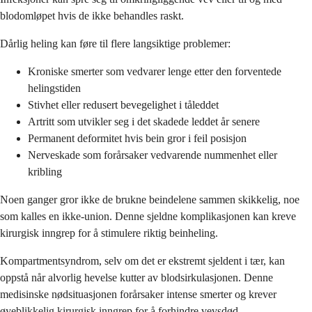
blodomløpet hvis de ikke behandles raskt.
Dårlig heling kan føre til flere langsiktige problemer:
Kroniske smerter som vedvarer lenge etter den forventede
helingstiden
Stivhet eller redusert bevegelighet i tåleddet
Artritt som utvikler seg i det skadede leddet år senere
Permanent deformitet hvis bein gror i feil posisjon
Nerveskade som forårsaker vedvarende nummenhet eller
kribling
Noen ganger gror ikke de brukne beindelene sammen skikkelig, noe
som kalles en ikke-union. Denne sjeldne komplikasjonen kan kreve
kirurgisk inngrep for å stimulere riktig beinheling.
Kompartmentsyndrom, selv om det er ekstremt sjeldent i tær, kan
oppstå når alvorlig hevelse kutter av blodsirkulasjonen. Denne
medisinske nødsituasjonen forårsaker intense smerter og krever
øyeblikkelig kirurgisk inngrep for å forhindre vevsdød.