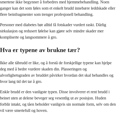
smertene ikke begynner å forbedres med hjemmebehandling. Noen
ganger kan det som føles som et enkelt brudd innebære leddskade eller
flere beinfragmenter som trenger profesjonell behandling.
Personer med diabetes bør alltid få fotskader vurdert raskt. Dårlig
sirkulasjon og redusert følelse kan gjøre selv mindre skader mer
kompliserte og langsommere å gro.
Hva er typene av brukne tær?
Ikke alle tåbrudd er like, og å forstå de forskjellige typene kan hjelpe
deg med å bedre vurdere skaden din. Plasseringen og
alvorlighetsgraden av bruddet påvirker hvordan det skal behandles og
hvor lang tid det tar å gro.
Enkle brudd er den vanligste typen. Disse involverer et rent brudd i
beinet uten at delene beveger seg vesentlig ut av posisjon. Huden
forblir intakt, og tåen beholder vanligvis sin normale form, selv om den
vil være smertefull og hoven.