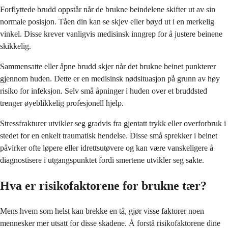
Forflyttede brudd oppstår når de brukne beindelene skifter ut av sin
normale posisjon. Tåen din kan se skjev eller bøyd ut i en merkelig
vinkel. Disse krever vanligvis medisinsk inngrep for å justere beinene
skikkelig.
Sammensatte eller åpne brudd skjer når det brukne beinet punkterer
gjennom huden. Dette er en medisinsk nødsituasjon på grunn av høy
risiko for infeksjon. Selv små åpninger i huden over et bruddsted
trenger øyeblikkelig profesjonell hjelp.
Stressfrakturer utvikler seg gradvis fra gjentatt trykk eller overforbruk i
stedet for en enkelt traumatisk hendelse. Disse små sprekker i beinet
påvirker ofte løpere eller idrettsutøvere og kan være vanskeligere å
diagnostisere i utgangspunktet fordi smertene utvikler seg sakte.
Hva er risikofaktorene for brukne tær?
Mens hvem som helst kan brekke en tå, gjør visse faktorer noen
mennesker mer utsatt for disse skadene. Å forstå risikofaktorene dine