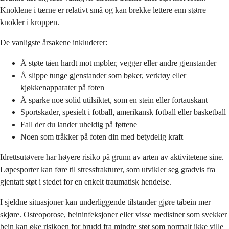
Knoklene i tærne er relativt små og kan brekke lettere enn større
knokler i kroppen.
De vanligste årsakene inkluderer:
Å støte tåen hardt mot møbler, vegger eller andre gjenstander
Å slippe tunge gjenstander som bøker, verktøy eller
kjøkkenapparater på foten
Å sparke noe solid utilsiktet, som en stein eller fortauskant
Sportskader, spesielt i fotball, amerikansk fotball eller basketball
Fall der du lander uheldig på føttene
Noen som tråkker på foten din med betydelig kraft
Idrettsutøvere har høyere risiko på grunn av arten av aktivitetene sine.
Løpesporter kan føre til stressfrakturer, som utvikler seg gradvis fra
gjentatt støt i stedet for en enkelt traumatisk hendelse.
I sjeldne situasjoner kan underliggende tilstander gjøre tåbein mer
skjøre. Osteoporose, beininfeksjoner eller visse medisiner som svekker
bein kan øke risikoen for brudd fra mindre støt som normalt ikke ville