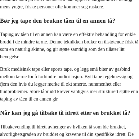
mens yngre, friske personer ofte kommer seg raskere.
Bør jeg tape den brukne tåen til en annen tå?
Taping av tåen til en annen kan være en effektiv behandling for enkle
brudd i de mindre tærne. Denne teknikken bruker en tilstøtende frisk tå
som en naturlig skinne, og gir støtte samtidig som den tillater litt
bevegelse.
Bruk medisinsk tape eller sports tape, og legg små biter av gasbind
mellom tærne for å forhindre hudirritasjon. Bytt tape regelmessig og
fjern den hvis du legger merke til økt smerte, nummenhet eller
hudproblemer. Store tåbrudd krever vanligvis mer strukturert støtte enn
taping av tåen til en annen gir.
Når kan jeg gå tilbake til idrett etter en brukket tå?
Tilbakevending til idrett avhenger av hvilken tå som ble brukket,
alvorlighetsgraden av bruddet og kravene til din spesifikke idrett. De