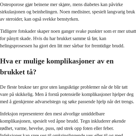
Osteoporose gjør beinene mer skjøre, mens diabetes kan påvirke
sirkulasjonen og beinhelingen. Noen medisiner, spesielt langvarig bruk
av steroider, kan også svekke benstyrken.
Tidligere fotskader skaper noen ganger svake punkter som er mer utsatt
for pånytt skade. Hvis du har brukket samme tå før, kan
helingsprosessen ha gjort den litt mer sårbar for fremtidige brudd.
Hva er mulige komplikasjoner av en
brukket tå?
De fleste brukne tær gror uten langsiktige problemer når de blir tatt
vare på skikkelig. Men å forstå potensielle komplikasjoner hjelper deg
med å gjenkjenne advarselstegn og søke passende hjelp når det trengs.
Infeksjon representerer den mest alvorlige umiddelbare
komplikasjonen, spesielt ved åpne brudd. Tegn inkluderer økende
rødhet, varme, hevelse, puss, rød strek opp foten eller feber.
Infeksjoner kan spre seg til omkringliggende vev eller til og med