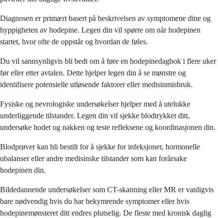
Diagnosen er primært basert på beskrivelsen av symptomene dine og
hyppigheten av hodepine. Legen din vil spørre om når hodepinen
startet, hvor ofte de oppstår og hvordan de føles.
Du vil sannsynligvis bli bedt om å føre en hodepinedagbok i flere uker
før eller etter avtalen. Dette hjelper legen din å se mønstre og
identifisere potensielle utløsende faktorer eller medisinmisbruk.
Fysiske og nevrologiske undersøkelser hjelper med å utelukke
underliggende tilstander. Legen din vil sjekke blodtrykket ditt,
undersøke hodet og nakken og teste refleksene og koordinasjonen din.
Blodprøver kan bli bestilt for å sjekke for infeksjoner, hormonelle
ubalanser eller andre medisinske tilstander som kan forårsake
hodepinen din.
Bildedannende undersøkelser som CT-skanning eller MR er vanligvis
bare nødvendig hvis du har bekymrende symptomer eller hvis
hodepinemønsteret ditt endres plutselig. De fleste med kronisk daglig