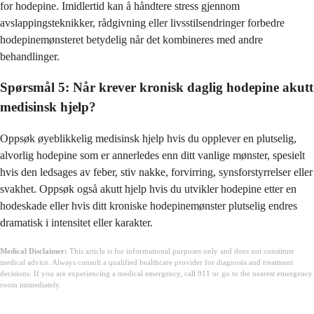
for hodepine. Imidlertid kan å håndtere stress gjennom
avslappingsteknikker, rådgivning eller livsstilsendringer forbedre
hodepinemønsteret betydelig når det kombineres med andre
behandlinger.
Spørsmål 5: Når krever kronisk daglig hodepine akutt
medisinsk hjelp?
Oppsøk øyeblikkelig medisinsk hjelp hvis du opplever en plutselig,
alvorlig hodepine som er annerledes enn ditt vanlige mønster, spesielt
hvis den ledsages av feber, stiv nakke, forvirring, synsforstyrrelser eller
svakhet. Oppsøk også akutt hjelp hvis du utvikler hodepine etter en
hodeskade eller hvis ditt kroniske hodepinemønster plutselig endres
dramatisk i intensitet eller karakter.
Medical Disclaimer:
This article is for informational purposes only and does not constitute
medical advice. Always consult a qualified healthcare provider for diagnosis and treatment
decisions. If you are experiencing a medical emergency, call 911 or go to the nearest emergency
room immediately.