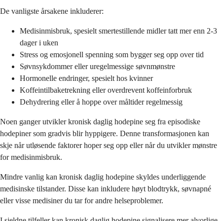
De vanligste årsakene inkluderer:
Medisinmisbruk, spesielt smertestillende midler tatt mer enn 2-3
dager i uken
Stress og emosjonell spenning som bygger seg opp over tid
Søvnsykdommer eller uregelmessige søvnmønstre
Hormonelle endringer, spesielt hos kvinner
Koffeintilbaketrekning eller overdrevent koffeinforbruk
Dehydrering eller å hoppe over måltider regelmessig
Noen ganger utvikler kronisk daglig hodepine seg fra episodiske
hodepiner som gradvis blir hyppigere. Denne transformasjonen kan
skje når utløsende faktorer hoper seg opp eller når du utvikler mønstre
for medisinmisbruk.
Mindre vanlig kan kronisk daglig hodepine skyldes underliggende
medisinske tilstander. Disse kan inkludere høyt blodtrykk, søvnapné
eller visse medisiner du tar for andre helseproblemer.
I sjeldne tilfeller kan kronisk daglig hodepine signalisere mer alvorlige